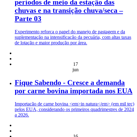
períodos de meio da estação das
chuvas e na transição chuva/seca –
Parte 03
Experimento reforça o papel do manejo de pastagem e da
suplementação na intensificação da pecuária, com altas taxas
de lotação e maior produção por área.
17
jun
Fique Sabendo - Cresce a demanda
por carne bovina importada nos EUA
Importação de carne bovina <em>in natura</em> (em mil tec)
pelos EUA, considerando os primeiros quadrimestres de 2024
a 2026.
16