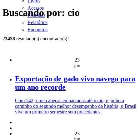
Livros
Acessos
Buscando por: cio
Planilhas
Relatórios
Encontros
23458
resultado(s) encontrado(s)!
23
jun
Exportação de gado vivo navega para
um ano recorde
Com 542,5 mil cabeças embarcadas até maio, e junho a
caminho do segundo melhor desempenho da história, o Brasil
vive um primeiro semestre sem precedentes.
23
jun