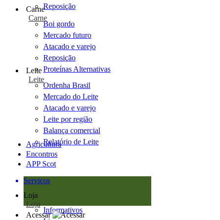
Reposição
Carne
Carne
Boi gordo
Mercado futuro
Atacado e varejo
Reposição
Proteínas Alternativas
Leite
Leite
Ordenha Brasil
Mercado do Leite
Atacado e varejo
Leite por região
Balança comercial
Relatório de Leite
Agricultura
Encontros
APP Scot
Serviços
Loja
Loja
Informativos
Acessar