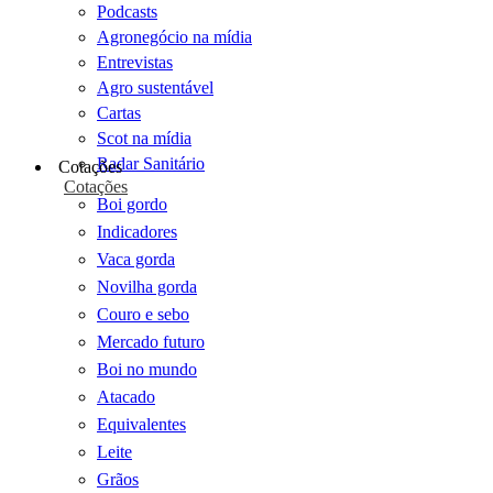
Podcasts
Agronegócio na mídia
Entrevistas
Agro sustentável
Cartas
Scot na mídia
Radar Sanitário
Cotações
Cotações
Boi gordo
Indicadores
Vaca gorda
Novilha gorda
Couro e sebo
Mercado futuro
Boi no mundo
Atacado
Equivalentes
Leite
Grãos