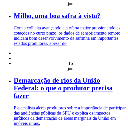
jun
Milho, uma boa safra à vista?
Com a colheita avançando e a oferta maior pressionando as
cotações no curto prazo, os dados de sensoriamento remoto
indicam bom desenvolvimento da safrinha em importantes
estados produtores, apesar do
16
jun
Demarcação de rios da União
Federal: o que o produtor precisa
fazer
Especialista alerta produtores sobre a importância de participar
das audiências públicas da SPU e explica os impactos
jurídicos da demarcação de áreas marginais da União em
imóveis rurais.