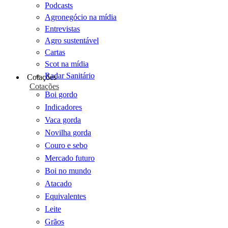
Podcasts
Agronegócio na mídia
Entrevistas
Agro sustentável
Cartas
Scot na mídia
Radar Sanitário
Cotações
Cotações
Boi gordo
Indicadores
Vaca gorda
Novilha gorda
Couro e sebo
Mercado futuro
Boi no mundo
Atacado
Equivalentes
Leite
Grãos