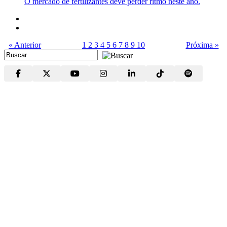
O mercado de fertilizantes deve perder ritmo neste ano.
« Anterior
1
2
3
4
5
6
7
8
9
10
Próxima »