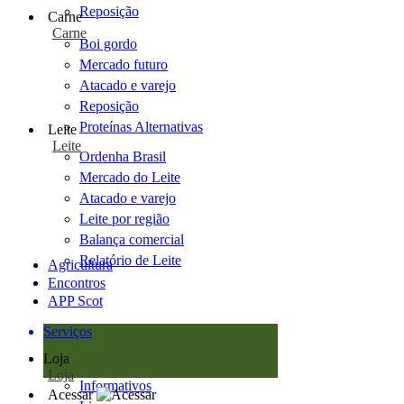
Reposição
Carne
Carne
Boi gordo
Mercado futuro
Atacado e varejo
Reposição
Proteínas Alternativas
Leite
Leite
Ordenha Brasil
Mercado do Leite
Atacado e varejo
Leite por região
Balança comercial
Relatório de Leite
Agricultura
Encontros
APP Scot
Serviços
Loja
Loja
Informativos
Acessar