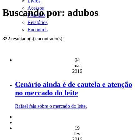
Livros
Acessos
Buscando por: adubos
Planilhas
Relatórios
Encontros
322
resultado(s) encontrado(s)!
04
mar
2016
Cenário ainda é de cautela e atenção
no mercado do leite
Rafael fala sobre o mercado do leite.
19
fev
2016