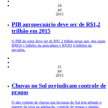
24
jul
2015
PIB agropecuário deve ser de R$1,2
trilhão em 2015
O PIB do setor deve ser de R$1,2 trilhão nesse ano, dos quais
R$816,1 bilhões da agricultura e R$391,6 bilhões da
pecuária.
21
jul
2015
Chuvas no Sul prejudicam controle de
pragas
O alto volume de chuvas nas lavouras do Sul tem afetado o
manejo da terra na adubação, controle de pragas e plantio.