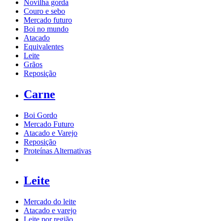
Novilha gorda
Couro e sebo
Mercado futuro
Boi no mundo
Atacado
Equivalentes
Leite
Grãos
Reposição
Carne
Boi Gordo
Mercado Futuro
Atacado e Varejo
Reposição
Proteínas Alternativas
Leite
Mercado do leite
Atacado e varejo
Leite por região