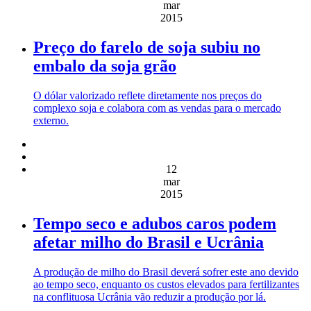
mar
2015
Preço do farelo de soja subiu no
embalo da soja grão
O dólar valorizado reflete diretamente nos preços do
complexo soja e colabora com as vendas para o mercado
externo.
12
mar
2015
Tempo seco e adubos caros podem
afetar milho do Brasil e Ucrânia
A produção de milho do Brasil deverá sofrer este ano devido
ao tempo seco, enquanto os custos elevados para fertilizantes
na conflituosa Ucrânia vão reduzir a produção por lá.