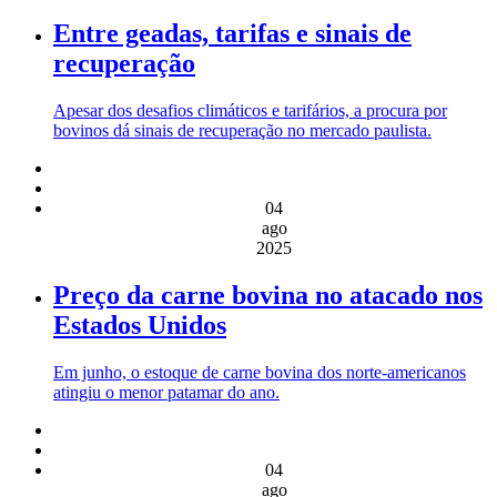
Entre geadas, tarifas e sinais de
recuperação
Apesar dos desafios climáticos e tarifários, a procura por
bovinos dá sinais de recuperação no mercado paulista.
04
ago
2025
Preço da carne bovina no atacado nos
Estados Unidos
Em junho, o estoque de carne bovina dos norte-americanos
atingiu o menor patamar do ano.
04
ago