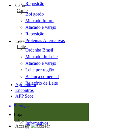
Reposição
Carne
Carne
Boi gordo
Mercado futuro
Atacado e varejo
Reposição
Proteínas Alternativas
Leite
Leite
Ordenha Brasil
Mercado do Leite
Atacado e varejo
Leite por região
Balança comercial
Relatório de Leite
Agricultura
Encontros
APP Scot
Serviços
Loja
Loja
Informativos
Acessar