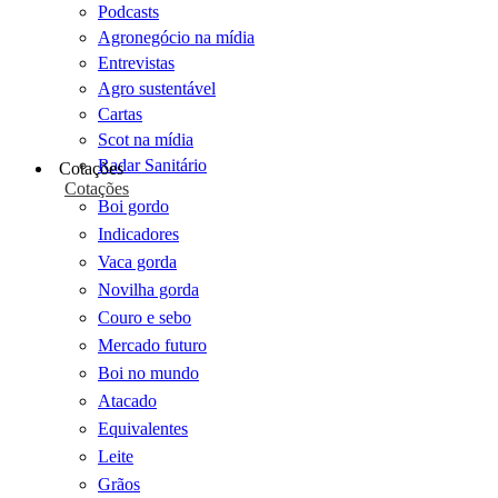
Podcasts
Agronegócio na mídia
Entrevistas
Agro sustentável
Cartas
Scot na mídia
Radar Sanitário
Cotações
Cotações
Boi gordo
Indicadores
Vaca gorda
Novilha gorda
Couro e sebo
Mercado futuro
Boi no mundo
Atacado
Equivalentes
Leite
Grãos