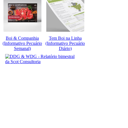
Boi & Companhia
Tem Boi na Linha
(Informativo Pecuário
(Informativo Pecuário
Semanal)
Diário)