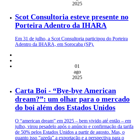
2025
Scot Consultoria esteve presente no
Porteira Adentro da IHARA
Em 31 de julho, a Scot Consultoria participou do Porteira
Adentro da IHARA, em Sorocaba (SP).
01
ago
2025
Carta Boi - “Bye-bye American
dream?”: um olhar para o mercado
do boi além dos Estados Unidos
O “american dream” em 2025 – bem vivido até então – em
julho, virou pesadelo após o anúncio e confirmação da tarifa
de 50% pelos Estados Unidos a partir de agosto. Mas, o
quanto isso “azeda” a exportação e a perspectiva para o