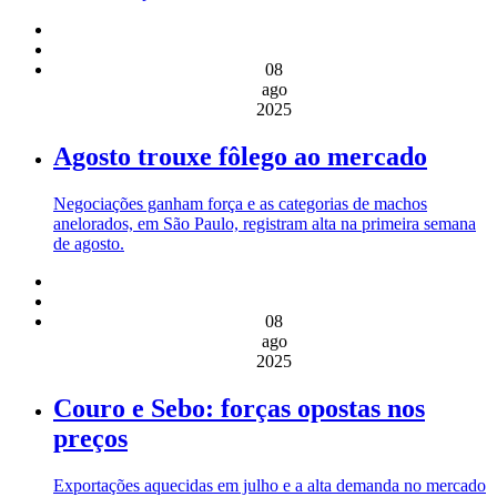
08
ago
2025
Agosto trouxe fôlego ao mercado
Negociações ganham força e as categorias de machos
anelorados, em São Paulo, registram alta na primeira semana
de agosto.
08
ago
2025
Couro e Sebo: forças opostas nos
preços
Exportações aquecidas em julho e a alta demanda no mercado