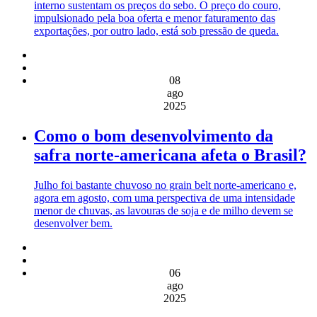
interno sustentam os preços do sebo. O preço do couro,
impulsionado pela boa oferta e menor faturamento das
exportações, por outro lado, está sob pressão de queda.
08
ago
2025
Como o bom desenvolvimento da
safra norte-americana afeta o Brasil?
Julho foi bastante chuvoso no grain belt norte-americano e,
agora em agosto, com uma perspectiva de uma intensidade
menor de chuvas, as lavouras de soja e de milho devem se
desenvolver bem.
06
ago
2025