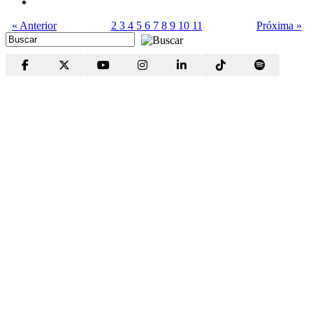
« Anterior
2
3
4
5
6
7
8
9
10
11
Próxima »