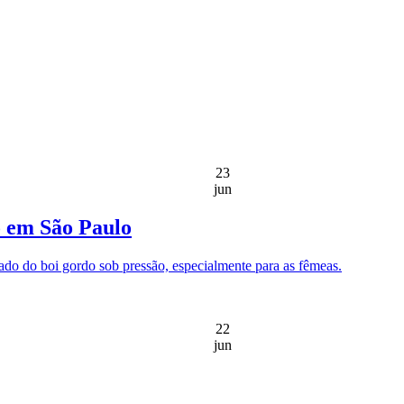
23
jun
o em São Paulo
ado do boi gordo sob pressão, especialmente para as fêmeas.
22
jun