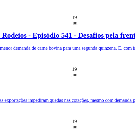
19
jun
Rodeios - Episódio 541 - Desafios pela fren
 menor demanda de carne bovina para uma segunda quinzena. E, com iss
19
jun
 as exportações impediram quedas nas cotações, mesmo com demanda pa
19
jun