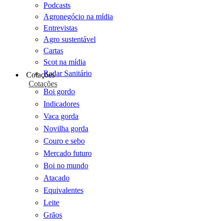
Podcasts
Agronegócio na mídia
Entrevistas
Agro sustentável
Cartas
Scot na mídia
Radar Sanitário
Cotações
Cotações
Boi gordo
Indicadores
Vaca gorda
Novilha gorda
Couro e sebo
Mercado futuro
Boi no mundo
Atacado
Equivalentes
Leite
Grãos