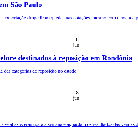
em São Paulo
 as exportações impediram quedas nas cotações, mesmo com demanda pa
18
jun
elore destinados à reposição em Rondônia
 das categorias de reposição no estado.
18
jun
is se abasteceram para a semana e aguardam os resultados das vendas d