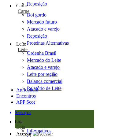
Reposição
Carne
Carne
Boi gordo
Mercado futuro
Atacado e varejo
Reposição
Proteínas Alternativas
Leite
Leite
Ordenha Brasil
Mercado do Leite
Atacado e varejo
Leite por região
Balança comercial
Relatório de Leite
Agricultura
Encontros
APP Scot
Serviços
Loja
Loja
Informativos
Acessar