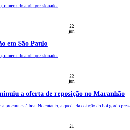
a, o mercado abriu pressionado.
22
jun
ão em São Paulo
a, o mercado abriu pressionado.
22
jun
minuiu a oferta de reposição no Maranhão
 a procura está boa. No entanto, a queda da cotação do boi gordo pres
21