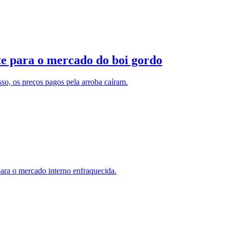
te para o mercado do boi gordo
o, os preços pagos pela arroba caíram.
ra o mercado interno enfraquecida.