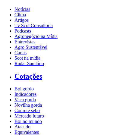
Notícias
Clima
Artigos
Tv Scot Consultoria
Podcasts
Agronegócio na Mídia
Entrevistas
Agro Sustentável
Cartas
Scot na mídia
Radar Sanitário
Cotações
Boi gordo
Indicadores
Vaca gorda
Novilha gorda
Couro e sebo
Mercado futuro
Boi no mundo
Atacado
Equivalentes