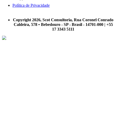
Política de Privacidade
A Scot Consultoria não se responsabiliza por negócios realizados a partir das informações contidas em
nosso site.
Copyright 2026, Scot Consultoria, Rua Coronel Conrado
Caldeira, 578 • Bebedouro - SP - Brasil - 14701-000 | +55
17 3343 5111