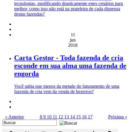
tecnologias, modificando drasticamente estes cenários para
melhor, como isso não está na prateleira de cada dispensa
destas fazendas?
11
jun
2018
Carta Gestor - Toda fazenda de cria
esconde em sua alma uma fazenda de
engorda
Você sabia que menos da metade do faturamento de uma
fazenda de cria vem da venda de bezerros?
« Anterior
8
9
10
11
12
13
14
15
16
17
Próxima »