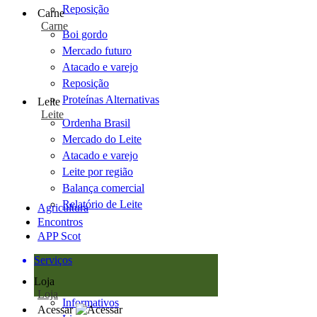
Reposição
Carne
Carne
Boi gordo
Mercado futuro
Atacado e varejo
Reposição
Proteínas Alternativas
Leite
Leite
Ordenha Brasil
Mercado do Leite
Atacado e varejo
Leite por região
Balança comercial
Relatório de Leite
Agricultura
Encontros
APP Scot
Serviços
Loja
Loja
Informativos
Acessar