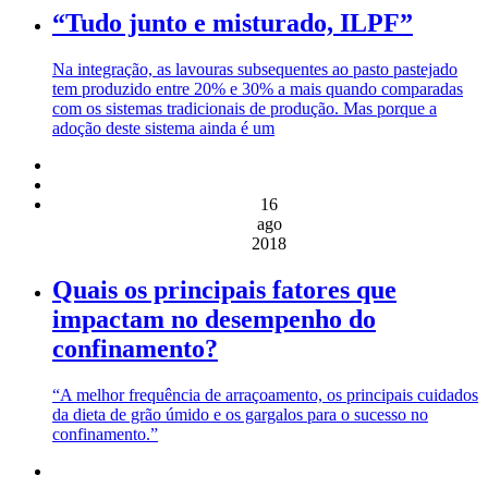
“Tudo junto e misturado, ILPF”
Na integração, as lavouras subsequentes ao pasto pastejado
tem produzido entre 20% e 30% a mais quando comparadas
com os sistemas tradicionais de produção. Mas porque a
adoção deste sistema ainda é um
16
ago
2018
Quais os principais fatores que
impactam no desempenho do
confinamento?
“A melhor frequência de arraçoamento, os principais cuidados
da dieta de grão úmido e os gargalos para o sucesso no
confinamento.”