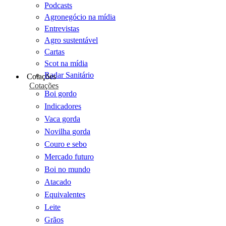
Podcasts
Agronegócio na mídia
Entrevistas
Agro sustentável
Cartas
Scot na mídia
Radar Sanitário
Cotações
Cotações
Boi gordo
Indicadores
Vaca gorda
Novilha gorda
Couro e sebo
Mercado futuro
Boi no mundo
Atacado
Equivalentes
Leite
Grãos