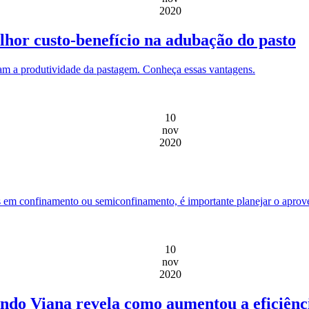
2020
lhor custo-benefício na adubação do pasto
evam a produtividade da pastagem. Conheça essas vantagens.
10
nov
2020
em confinamento ou semiconfinamento, é importante planejar o aprovei
10
nov
2020
do Viana revela como aumentou a eficiênc