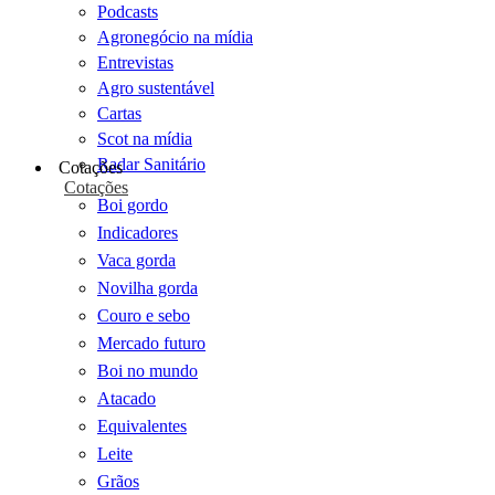
Podcasts
Agronegócio na mídia
Entrevistas
Agro sustentável
Cartas
Scot na mídia
Radar Sanitário
Cotações
Cotações
Boi gordo
Indicadores
Vaca gorda
Novilha gorda
Couro e sebo
Mercado futuro
Boi no mundo
Atacado
Equivalentes
Leite
Grãos