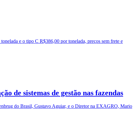
tonelada e o tipo C R$386,00 por tonelada, preços sem frete e
ão de sistemas de gestão nas fazendas
arenbrug do Brasil, Gustavo Aguiar, e o Diretor na EXAGRO, Mario