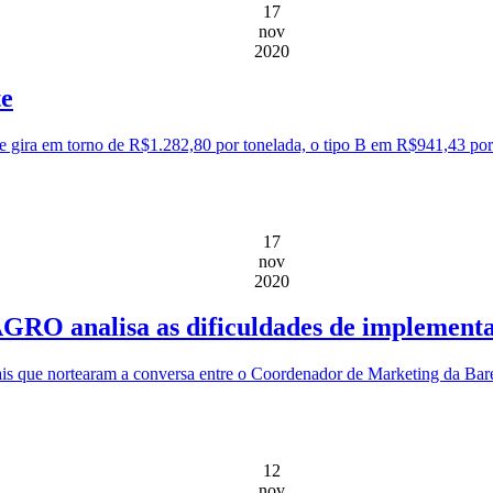
17
nov
2020
te
te gira em torno de R$1.282,80 por tonelada, o tipo B em R$941,43 por 
17
nov
2020
RO analisa as dificuldades de implementaç
rais que nortearam a conversa entre o Coordenador de Marketing da B
12
nov