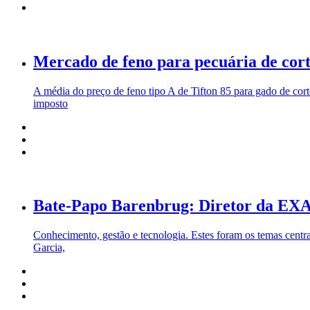
Mercado de feno para pecuária de cor
A média do preço de feno tipo A de Tifton 85 para gado de cor
imposto
Bate-Papo Barenbrug: Diretor da EXAG
Conhecimento, gestão e tecnologia. Estes foram os temas cent
Garcia,