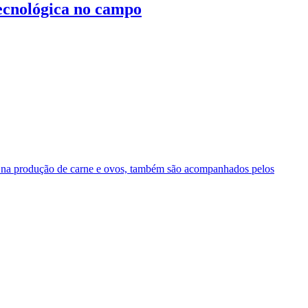
ecnológica no campo
os na produção de carne e ovos, também são acompanhados pelos