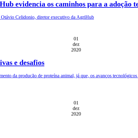
Hub evidencia os caminhos para a adoção t
 Otávio Celidonio, diretor executivo da AgriHub
01
dez
2020
vas e desafios
remento da produção de proteína animal, já que, os avanços tecnológic
01
dez
2020