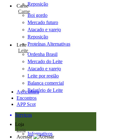
Reposição
Carne
Carne
Boi gordo
Mercado futuro
Atacado e varejo
Reposição
Proteínas Alternativas
Leite
Leite
Ordenha Brasil
Mercado do Leite
Atacado e varejo
Leite por região
Balança comercial
Relatório de Leite
Agricultura
Encontros
APP Scot
Serviços
Loja
Loja
Informativos
Acessar