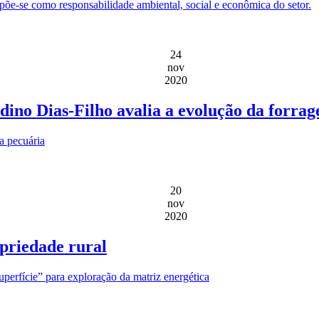
opõe-se como responsabilidade ambiental, social e econômica do setor.
24
nov
2020
no Dias-Filho avalia a evolução da forrag
a pecuária
20
nov
2020
opriedade rural
superfície” para exploração da matriz energética