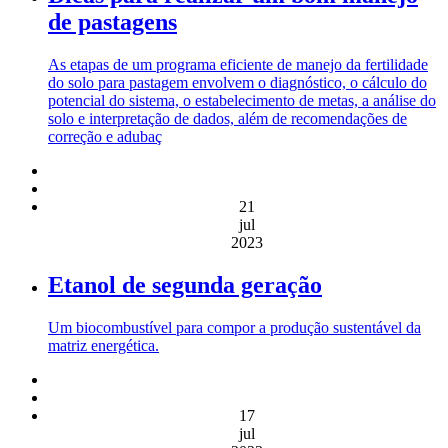
de pastagens
As etapas de um programa eficiente de manejo da fertilidade
do solo para pastagem envolvem o diagnóstico, o cálculo do
potencial do sistema, o estabelecimento de metas, a análise do
solo e interpretação de dados, além de recomendações de
correção e adubaç
21
jul
2023
Etanol de segunda geração
Um biocombustível para compor a produção sustentável da
matriz energética.
17
jul