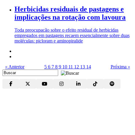
Herbicidas residuais de pastagens e
implicações na rotação com lavoura
Toda preocupação sobre o efeito residual de herbicidas
empregados em pastagens recaem essencialmente sobre duas
moléculas: picloram e aminopiralide
« Anterior
5
6
7
8
9
10
11
12
13
14
Próxima »