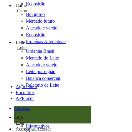
Reposição
Carne
Carne
Boi gordo
Mercado futuro
Atacado e varejo
Reposição
Proteínas Alternativas
Leite
Leite
Ordenha Brasil
Mercado do Leite
Atacado e varejo
Leite por região
Balança comercial
Relatório de Leite
Agricultura
Encontros
APP Scot
Serviços
Loja
Loja
Informativos
Acessar