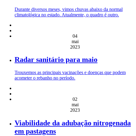
Durante diversos meses, vimos chuvas abaixo da normal
climatológica no estado. Atualmente, o quadro é outro.
04
mai
2023
Radar sanitário para maio
Trouxemos as principais vacinações e doenças que podem
acometer o rebanho no período.
02
mai
2023
Viabilidade da adubação nitrogenada
em pastagens