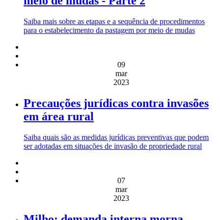
meio de mudas - Parte 2
Saiba mais sobre as etapas e a sequência de procedimentos
para o estabelecimento da pastagem por meio de mudas
09
mar
2023
Precauções jurídicas contra invasões
em área rural
Saiba quais são as medidas jurídicas preventivas que podem
ser adotadas em situações de invasão de propriedade rural
07
mar
2023
Milho: demanda interna morna