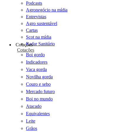
Podcasts
Agronegócio na mídia
Entrevistas
Agro sustentável
Cartas
Scot na mídia
Radar Sanitário
Cotações
Cotações
Boi gordo
Indicadores
Vaca gorda
Novilha gorda
Couro e sebo
Mercado futuro
Boi no mundo
Atacado
Equivalentes
Leite
Grãos