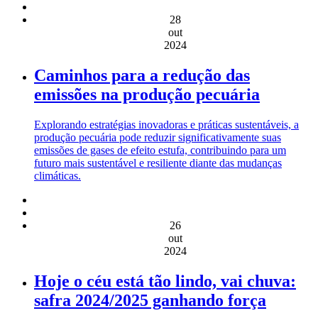
28
out
2024
Caminhos para a redução das
emissões na produção pecuária
Explorando estratégias inovadoras e práticas sustentáveis, a
produção pecuária pode reduzir significativamente suas
emissões de gases de efeito estufa, contribuindo para um
futuro mais sustentável e resiliente diante das mudanças
climáticas.
26
out
2024
Hoje o céu está tão lindo, vai chuva:
safra 2024/2025 ganhando força