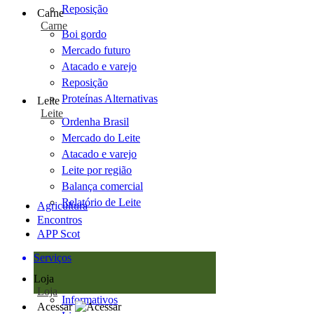
Reposição
Carne
Carne
Boi gordo
Mercado futuro
Atacado e varejo
Reposição
Proteínas Alternativas
Leite
Leite
Ordenha Brasil
Mercado do Leite
Atacado e varejo
Leite por região
Balança comercial
Relatório de Leite
Agricultura
Encontros
APP Scot
Serviços
Loja
Loja
Informativos
Acessar