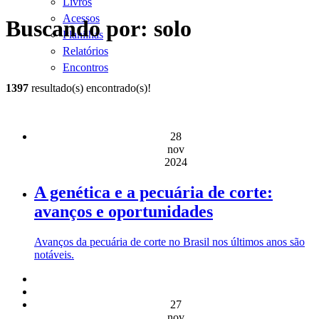
Livros
Acessos
Buscando por: solo
Planilhas
Relatórios
Encontros
1397
resultado(s) encontrado(s)!
28
nov
2024
A genética e a pecuária de corte:
avanços e oportunidades
Avanços da pecuária de corte no Brasil nos últimos anos são
notáveis.
27
nov