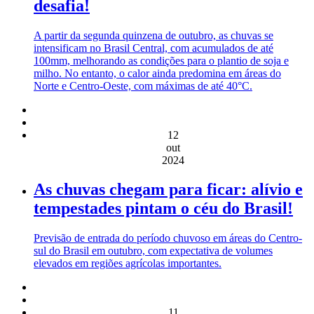
desafia!
A partir da segunda quinzena de outubro, as chuvas se
intensificam no Brasil Central, com acumulados de até
100mm, melhorando as condições para o plantio de soja e
milho. No entanto, o calor ainda predomina em áreas do
Norte e Centro-Oeste, com máximas de até 40°C.
12
out
2024
As chuvas chegam para ficar: alívio e
tempestades pintam o céu do Brasil!
Previsão de entrada do período chuvoso em áreas do Centro-
sul do Brasil em outubro, com expectativa de volumes
elevados em regiões agrícolas importantes.
11