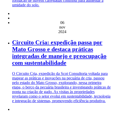
formação de nuvens carregadas contribui para aumentar a
umidade do solo.
06
nov
2024
Circuito Cria: expedição passa por
Mato Grosso e destaca práticas
integradas de manejo e preocupação
com sustentabilidade
O Circuito Cria, expedição da Scot Consultoria voltada para
mapear as práticas e inovações na pecuária de cria, passou
pelo estado do Mato Grosso, explorando, nessa primeira
etapa, o berço da pecuária brasileira e investigando práticas de
ponta na criação de gado. As visitas às propriedades
revelaram como o setor evolui em sustentabilidade, tecnologia
e integração de sistemas, promovendo eficiência produtiva.