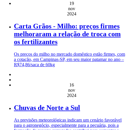
19
nov
2024
Carta Grãos - Milho: preços firmes
melhoraram a relação de troca com
os fertilizantes
Os preços do milho no mercado doméstico estão firmes, com
a cotação, em Campinas-SP, em seu maior patamar no ano –
R$74,86/saca de 60kg
16
nov
2024
Chuvas de Norte a Sul
As previsões meteorológicas indicam um cenário favorável
para o agronegócio, especialmente para a pecuária, pois a