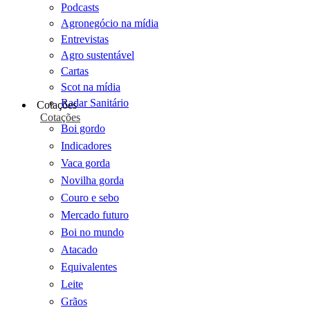
Podcasts
Agronegócio na mídia
Entrevistas
Agro sustentável
Cartas
Scot na mídia
Radar Sanitário
Cotações
Cotações
Boi gordo
Indicadores
Vaca gorda
Novilha gorda
Couro e sebo
Mercado futuro
Boi no mundo
Atacado
Equivalentes
Leite
Grãos