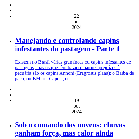
22
out
2024
Manejando e controlando capins
infestantes da pastagem - Parte 1
Existem no Brasil várias gramíneas ou capins infestantes de
pastagens, mas os que têm trazido maiores prejuízos à
pecuária são os capins Annoni (Eragrostis plana); o Barba-de-
paca, ou BM, ou Capeta, o
19
out
2024
Sob o comando das nuvens: chuvas
ganham força, mas calor ainda