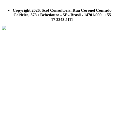
A Scot Consultoria não se responsabiliza por negócios realizados a partir das informações contidas em
nosso site.
Copyright 2026, Scot Consultoria, Rua Coronel Conrado
Caldeira, 578 • Bebedouro - SP - Brasil - 14701-000 | +55
17 3343 5111