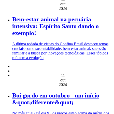
out
2024
Bem-estar animal na pecuária
intensiva: Espírito Santo dando o
exemplo!
A última rodada de visitas do Confina Brasil destacou temas
cruciais como sustentabilidade, bem-estar animal, sucessão
familiar e a busca por inovações tecnológicas. Esses tópicos
refletem a evolução
11
out
2024
Boi gordo em outubro - um início
&quot;diferente&quot;
No mês atual (até dia 9), os preços estão acima da média dos