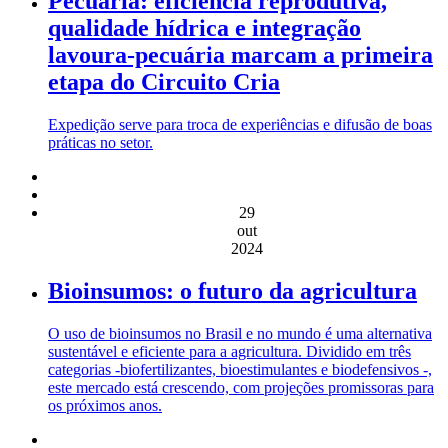
Pecuária: eficiência reprodutiva,
qualidade hídrica e integração
lavoura-pecuária marcam a primeira
etapa do Circuito Cria
Expedição serve para troca de experiências e difusão de boas
práticas no setor.
29
out
2024
Bioinsumos: o futuro da agricultura
O uso de bioinsumos no Brasil e no mundo é uma alternativa
sustentável e eficiente para a agricultura. Dividido em três
categorias -biofertilizantes, bioestimulantes e biodefensivos -,
este mercado está crescendo, com projeções promissoras para
os próximos anos.