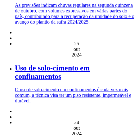
As previsões indicam chuvas regulares na segunda quinzena
de outubro, com volumes expressivos em várias partes do
país, contribuindo para a recuperação da umidade do solo e o
avanço do plantio da safra 2024/2025.
25
out
2024
Uso de solo-cimento em
confinamentos
O uso de solo-cimento em confinamentos é cada vez mais
comum, a técnica visa ter um piso resistente, impermeável e
durável.
24
out
2024