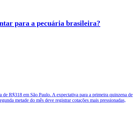
ntar para a pecuária brasileira?
 de R$318 em São Paulo. A expectativa para a primeira quinzena de
segunda metade do mês deve registrar cotações mais pressionadas,