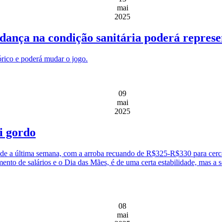
mai
2025
mudança na condição sanitária poderá represe
órico e poderá mudar o jogo.
09
mai
2025
i gordo
sde a última semana, com a arroba recuando de R$325-R$330 para cerca
to de salários e o Dia das Mães, é de uma certa estabilidade, mas a 
08
mai