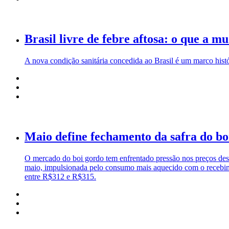
Brasil livre de febre aftosa: o que a 
A nova condição sanitária concedida ao Brasil é um marco hist
Maio define fechamento da safra do bo
O mercado do boi gordo tem enfrentado pressão nos preços de
maio, impulsionada pelo consumo mais aquecido com o recebimen
entre R$312 e R$315.