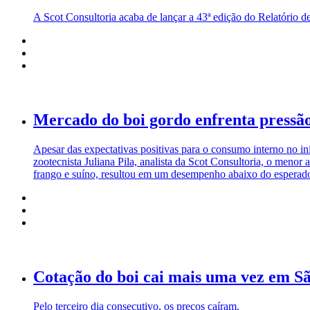
A Scot Consultoria acaba de lançar a 43ª edição do Relatório d
Mercado do boi gordo enfrenta pressã
Apesar das expectativas positivas para o consumo interno no i
zootecnista Juliana Pila, analista da Scot Consultoria, o menor
frango e suíno, resultou em um desempenho abaixo do esperado
Cotação do boi cai mais uma vez em S
Pelo terceiro dia consecutivo, os preços caíram.