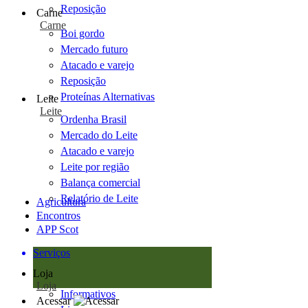
Reposição
Carne
Carne
Boi gordo
Mercado futuro
Atacado e varejo
Reposição
Proteínas Alternativas
Leite
Leite
Ordenha Brasil
Mercado do Leite
Atacado e varejo
Leite por região
Balança comercial
Relatório de Leite
Agricultura
Encontros
APP Scot
Serviços
Loja
Loja
Informativos
Acessar