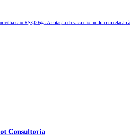
da novilha caiu R$3,00/@. A cotação da vaca não mudou em relação à
ot Consultoria