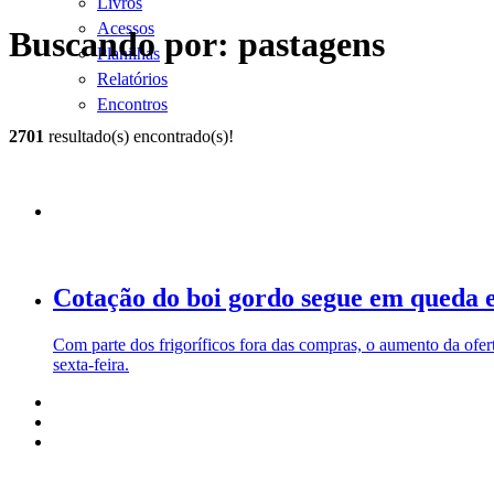
Livros
Acessos
Buscando por: pastagens
Planilhas
Relatórios
Encontros
2701
resultado(s) encontrado(s)!
Cotação do boi gordo segue em queda 
Com parte dos frigoríficos fora das compras, o aumento da ofe
sexta-feira.