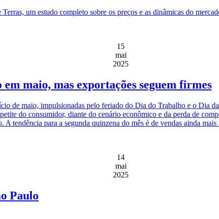
e Terras, um estudo completo sobre os preços e as dinâmicas do mercado 
15
mai
2025
o em maio, mas exportações seguem firmes
nício de maio, impulsionadas pelo feriado do Dia do Trabalho e o Dia
 apetite do consumidor, diante do cenário econômico e da perda de comp
. A tendência para a segunda quinzena do mês é de vendas ainda mais 
14
mai
2025
ão Paulo