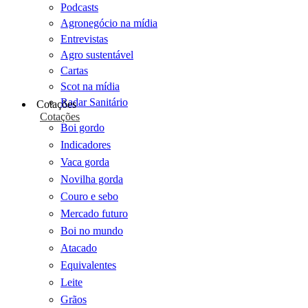
Podcasts
Agronegócio na mídia
Entrevistas
Agro sustentável
Cartas
Scot na mídia
Radar Sanitário
Cotações
Cotações
Boi gordo
Indicadores
Vaca gorda
Novilha gorda
Couro e sebo
Mercado futuro
Boi no mundo
Atacado
Equivalentes
Leite
Grãos