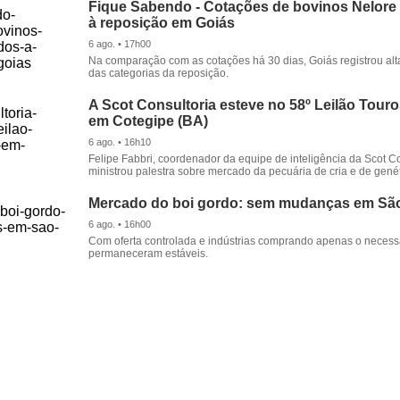
Fique Sabendo - Cotações de bovinos Nelore
à reposição em Goiás
6 ago. • 17h00
Na comparação com as cotações há 30 dias, Goiás registrou alt
das categorias da reposição.
A Scot Consultoria esteve no 58º Leilão Tour
em Cotegipe (BA)
6 ago. • 16h10
Felipe Fabbri, coordenador da equipe de inteligência da Scot Co
ministrou palestra sobre mercado da pecuária de cria e de genét
Mercado do boi gordo: sem mudanças em Sã
6 ago. • 16h00
Com oferta controlada e indústrias comprando apenas o necessá
permaneceram estáveis.