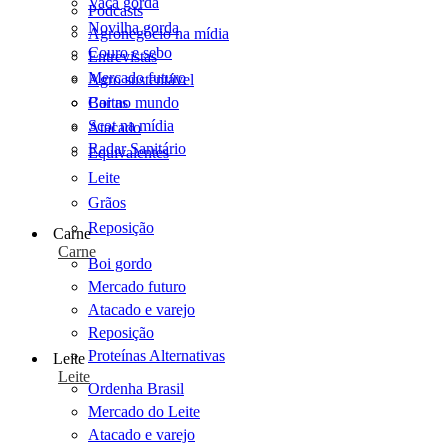
Vaca gorda
Podcasts
Novilha gorda
Agronegócio na mídia
Couro e sebo
Entrevistas
Mercado futuro
Agro sustentável
Cartas
Boi no mundo
Scot na mídia
Atacado
Radar Sanitário
Equivalentes
Leite
Grãos
Reposição
Carne
Carne
Boi gordo
Mercado futuro
Atacado e varejo
Reposição
Proteínas Alternativas
Leite
Leite
Ordenha Brasil
Mercado do Leite
Atacado e varejo