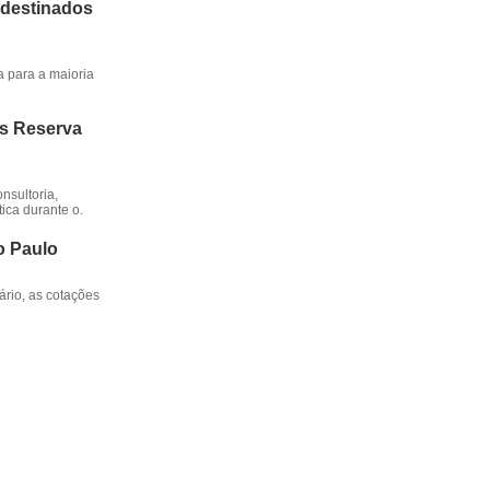
 destinados
a para a maioria
os Reserva
nsultoria,
ica durante o.
o Paulo
rio, as cotações