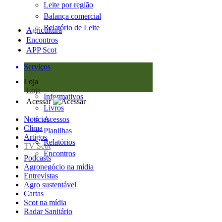
Leite por região
Balança comercial
Relatório de Leite
Agricultura
Encontros
APP Scot
Serviços
Loja
Loja
Informativos
Acessar
Livros
Notícias
Acessos
Clima
Planilhas
Artigos
Relatórios
TV Scot
Encontros
Podcasts
Agronegócio na mídia
Entrevistas
Agro sustentável
Cartas
Scot na mídia
Radar Sanitário