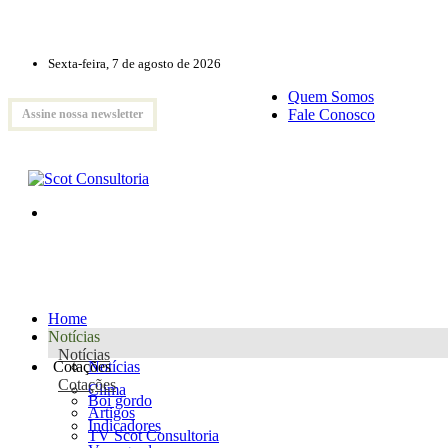
Sexta-feira, 7 de agosto de 2026
Quem Somos
Fale Conosco
Assine nossa newsletter
Home
Notícias
Notícias
Cotações
Notícias
Cotações
Clima
Boi gordo
Artigos
Indicadores
TV Scot Consultoria