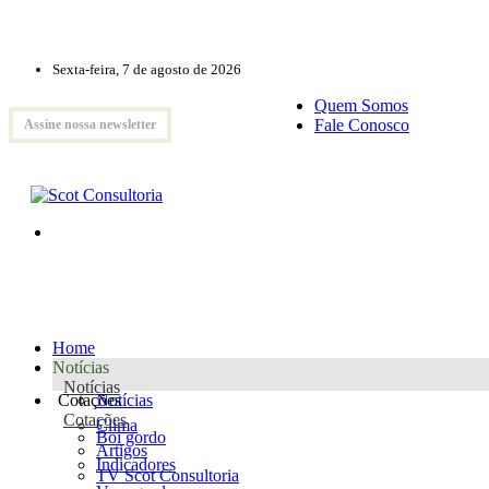
Sexta-feira, 7 de agosto de 2026
Quem Somos
Fale Conosco
Assine nossa newsletter
Home
Notícias
Notícias
Cotações
Notícias
Cotações
Clima
Boi gordo
Artigos
Indicadores
TV Scot Consultoria