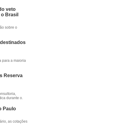
do veto
 o Brasil
ção sobre o
 destinados
a para a maioria
os Reserva
nsultoria,
ica durante o.
o Paulo
rio, as cotações