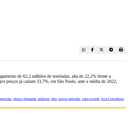
agamento de 62,2 milhões de toneladas, alta de 22,2% frente a
ujos preços já caíram 33,7%, em São Paulo, ante a média de 2022,
grícolas
,
oferta e demanda
,
indústria
,
óleo
,
preços agrícolas
,
safra recorde
,
Scot Consultoria