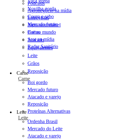
Vaca gorda
Podcasts
Novilha gorda
Agronegócio na mídia
Couro e sebo
Entrevistas
Mercado futuro
Agro sustentável
Cartas
Boi no mundo
Scot na mídia
Atacado
Radar Sanitário
Equivalentes
Leite
Grãos
Reposição
Carne
Carne
Boi gordo
Mercado futuro
Atacado e varejo
Reposição
Proteínas Alternativas
Leite
Leite
Ordenha Brasil
Mercado do Leite
Atacado e varejo