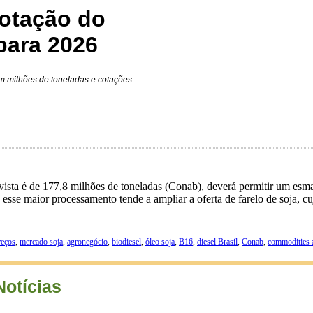
otação do
 para 2026
m milhões de toneladas e cotações
vista é de 177,8 milhões de toneladas (Conab), deverá permitir um esm
sse maior processamento tende a ampliar a oferta de farelo de soja, c
reços
,
mercado soja
,
agronegócio
,
biodiesel
,
óleo soja
,
B16
,
diesel Brasil
,
Conab
,
commodities a
Notícias