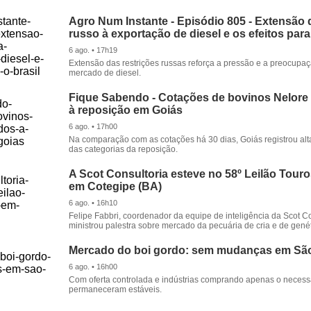
Agro Num Instante - Episódio 805 - Extensão 
russo à exportação de diesel e os efeitos para
6 ago. • 17h19
Extensão das restrições russas reforça a pressão e a preocupa
mercado de diesel.
Fique Sabendo - Cotações de bovinos Nelore
à reposição em Goiás
6 ago. • 17h00
Na comparação com as cotações há 30 dias, Goiás registrou alt
das categorias da reposição.
A Scot Consultoria esteve no 58º Leilão Tour
em Cotegipe (BA)
6 ago. • 16h10
Felipe Fabbri, coordenador da equipe de inteligência da Scot Co
ministrou palestra sobre mercado da pecuária de cria e de genét
Mercado do boi gordo: sem mudanças em Sã
6 ago. • 16h00
Com oferta controlada e indústrias comprando apenas o necessá
permaneceram estáveis.