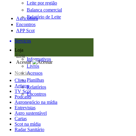
Leite por região
Balança comercial
Relatório de Leite
Agricultura
Encontros
APP Scot
Serviços
Loja
Loja
Informativos
Acessar
Livros
Notícias
Acessos
Planilhas
Clima
Artigos
Relatórios
TV Scot
Encontros
Podcasts
Agronegócio na mídia
Entrevistas
Agro sustentável
Cartas
Scot na mídia
Radar Sanitário