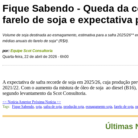
Fique Sabendo - Queda da c
farelo de soja e expectativa
Volume de soja destinada ao esmagamento, estimativa para a safra 2025/26** e
médias anuais do farelo de soja* (R$/t).
por:
Equipe Scot Consultoria
Quarta-feira, 22 de abril de 2026 - 6h00
A expectativa de safra recorde de soja em 2025/26, cuja produção pre
2021/22. Com o aumento da mistura de óleo de soja ao diesel (B16), e
segundo levantamento da Scot Consultoria.
<< Notícia Anterior
Próxima Notícia >>
Tags:
Fique Sabendo
,
soja
,
safra de soja
,
produção soja
,
esmagamento soja
,
farelo de soja
,
p
Últimas 