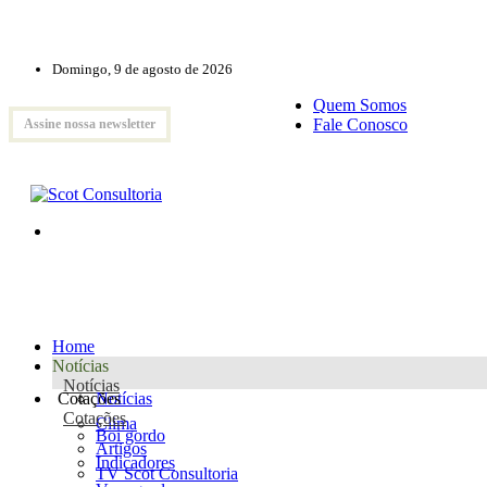
Domingo, 9 de agosto de 2026
Quem Somos
Fale Conosco
Assine nossa newsletter
Home
Notícias
Notícias
Cotações
Notícias
Cotações
Clima
Boi gordo
Artigos
Indicadores
TV Scot Consultoria