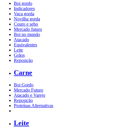
Boi gordo
Indicadores
Vaca gorda
Novilha gorda
Couro e sebo
Mercado futuro
Boi no mundo
Atacado
Equivalentes
Leite
Grãos
Reposição
Carne
Boi Gordo
Mercado Futuro
Atacado e Varejo
Reposição
Proteínas Alternativas
Leite