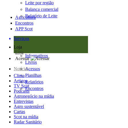
Leite por região
Balança comercial
Relatório de Leite
Agricultura
Encontros
APP Scot
Serviços
Loja
Loja
Informativos
Acessar
Livros
Notícias
Acessos
Planilhas
Clima
Artigos
Relatórios
TV Scot
Encontros
Podcasts
Agronegócio na mídia
Entrevistas
Agro sustentável
Cartas
Scot na mídia
Radar Sanitário