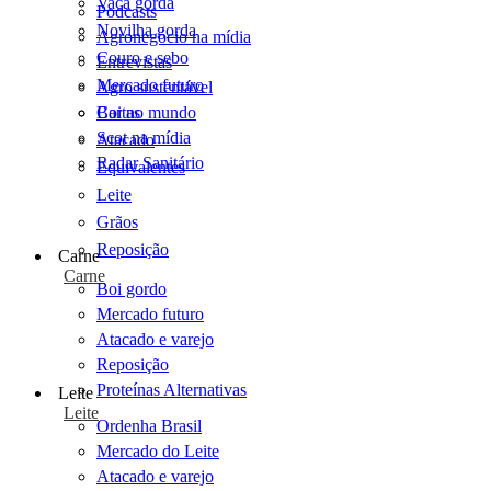
Vaca gorda
Podcasts
Novilha gorda
Agronegócio na mídia
Couro e sebo
Entrevistas
Mercado futuro
Agro sustentável
Cartas
Boi no mundo
Scot na mídia
Atacado
Radar Sanitário
Equivalentes
Leite
Grãos
Reposição
Carne
Carne
Boi gordo
Mercado futuro
Atacado e varejo
Reposição
Proteínas Alternativas
Leite
Leite
Ordenha Brasil
Mercado do Leite
Atacado e varejo