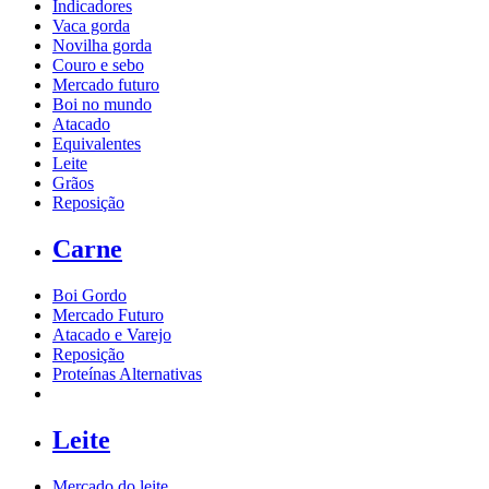
Indicadores
Vaca gorda
Novilha gorda
Couro e sebo
Mercado futuro
Boi no mundo
Atacado
Equivalentes
Leite
Grãos
Reposição
Carne
Boi Gordo
Mercado Futuro
Atacado e Varejo
Reposição
Proteínas Alternativas
Leite
Mercado do leite