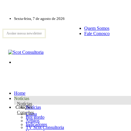
Sexta-feira, 7 de agosto de 2026
Quem Somos
Fale Conosco
Assine nossa newsletter
Home
Notícias
Notícias
Cotações
Notícias
Cotações
Clima
Boi gordo
Artigos
Indicadores
TV Scot Consultoria