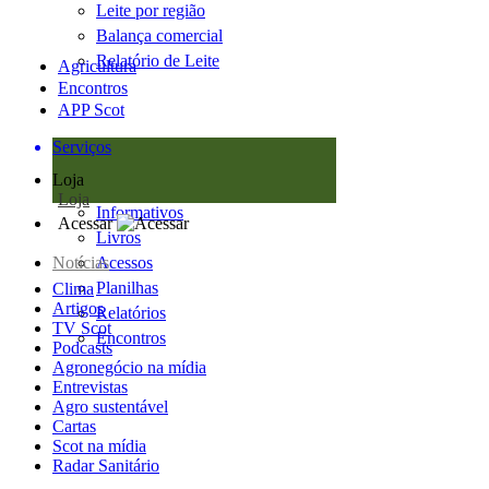
Leite por região
Balança comercial
Relatório de Leite
Agricultura
Encontros
APP Scot
Serviços
Loja
Loja
Informativos
Acessar
Livros
Notícias
Acessos
Planilhas
Clima
Artigos
Relatórios
TV Scot
Encontros
Podcasts
Agronegócio na mídia
Entrevistas
Agro sustentável
Cartas
Scot na mídia
Radar Sanitário