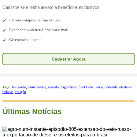
Cadastre-se e tenha acesso a benefícios exclusivos
Efetuar compras na loja virtual
Receber newsletter diária por e-mail
Gerenciar sua conta
Cadastrar Agora
Tags:
boi gordo
,
carne bovina
,
atacado
,
frigoríficos
,
Scot Consultoria
,
demanda
,
oferta de
boiadas
,
cotação
Últimas Notícias