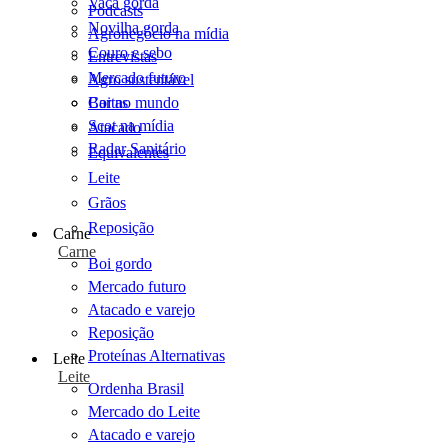
Vaca gorda
Podcasts
Novilha gorda
Agronegócio na mídia
Couro e sebo
Entrevistas
Mercado futuro
Agro sustentável
Cartas
Boi no mundo
Scot na mídia
Atacado
Radar Sanitário
Equivalentes
Leite
Grãos
Reposição
Carne
Carne
Boi gordo
Mercado futuro
Atacado e varejo
Reposição
Proteínas Alternativas
Leite
Leite
Ordenha Brasil
Mercado do Leite
Atacado e varejo