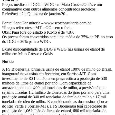
Preços médios de DDG e WDG em Mato Grosso/Goiás e um
comparativo com outros alimentos concentrados proteicos .
Referência: 2a. Quinzena de janeiro/20.
Fonte: Scot Consultoria – www.scotconsultoria.com.br
*Preços referentes a MT e GO, sem o frete.
Obs.: Para fora do estado o ICMS é de 4,8%
Os preços foram convertidos para uma média de 35% de PB no caso
do DDG e 30% para o WDG.
Existe disponibilidade de DDG e WDG nas usinas de etanol de
milho em Mato Grosso e Goiás.
Notícia
A FS Bioenergia, primeira usina de etanol 100% de milho do Brasil,
inaugurará nova usina em fevereiro, em Sorriso-MT. Com
investimento de R$1 bilhão, a empresa estima a produção de 530
milhões de litros de etanol por ano. Com capacidade de
armazenamento de 400 mil toneladas de milho, a previsão é que
sejam utilizadas 1,2 milhão de toneladas do grão por ano para uma
produção anual de 340 mil toneladas de farelo de milho e 17 mil
toneladas de óleo de milho. E considerando as duas usinas (Lucas
do Rio Verde e Sorriso-MT), a FS Bioenergia terá capacidade de
produção de 1,06 bilhão de litros de etanol, 680 mil toneladas de