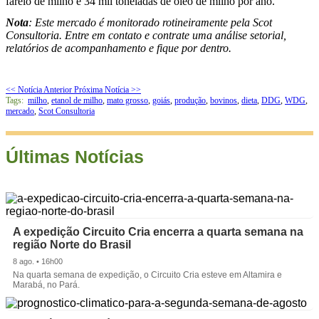
farelo de milho e 34 mil toneladas de óleo de milho por ano.
Nota
: Este mercado é monitorado rotineiramente pela Scot
Consultoria. Entre em contato e contrate uma análise setorial,
relatórios de acompanhamento e fique por dentro.
<< Notícia Anterior
Próxima Notícia >>
Tags:
milho
,
etanol de milho
,
mato grosso
,
goiás
,
produção
,
bovinos
,
dieta
,
DDG
,
WDG
,
mercado
,
Scot Consultoria
Últimas Notícias
A expedição Circuito Cria encerra a quarta semana na
região Norte do Brasil
8 ago. • 16h00
Na quarta semana de expedição, o Circuito Cria esteve em Altamira e
Marabá, no Pará.