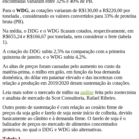
encontradas variaram entre 32% e 40% de PB.
Para o
WDG
, as cotações variaram de R$130,00 a R$220,00 por
tonelada , considerando os valores convertidos para 33% de proteína
bruta (PB).
Na média, o DDG e o WDG ficaram cotados, respectivamente, em
R$655,24 e R$166,67 por tonelada, sem considerar o frete (tabela
1).
A cotação do DDG subiu 2,5% na comparação com a primeira
quinzena de janeiro, e o WDG subiu 4,2%.
As altas de preços foram causadas pelo aumento no custo da
matéria-prima, o milho em grão, em função da
boa demanda
doméstica, do dólar em patamar elevado e das incertezas com
relação a produção em 2019/2020 deram sustentação às cotações.
Leia mais sobre o mercado de milho na
análise
feita pelo zootecnista
e analista de mercado da Scot Consultoria, Rafael Ribeiro.
Outro ponto de sustentação é com relação ao cenário firme de
preços da soja grão e farelo de soja neste início de colheita, devido
basicamente ao câmbio e à demanda firme. O farelo de soja é o
balizador de preços no mercado de alimentos concentrados
proteicos, no qual o DDG e WDG são alternativas.
Tabela 1.