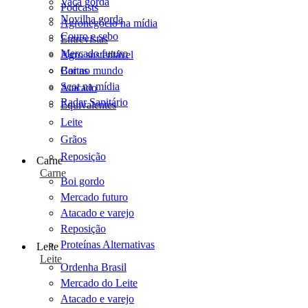
Vaca gorda
Podcasts
Novilha gorda
Agronegócio na mídia
Couro e sebo
Entrevistas
Mercado futuro
Agro sustentável
Cartas
Boi no mundo
Scot na mídia
Atacado
Radar Sanitário
Equivalentes
Leite
Grãos
Reposição
Carne
Carne
Boi gordo
Mercado futuro
Atacado e varejo
Reposição
Proteínas Alternativas
Leite
Leite
Ordenha Brasil
Mercado do Leite
Atacado e varejo