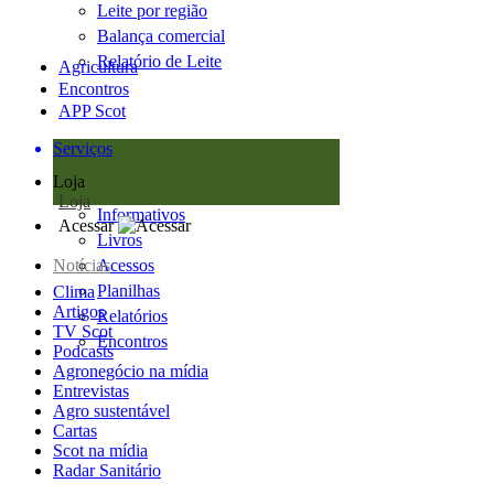
Leite por região
Balança comercial
Relatório de Leite
Agricultura
Encontros
APP Scot
Serviços
Loja
Loja
Informativos
Acessar
Livros
Notícias
Acessos
Planilhas
Clima
Artigos
Relatórios
TV Scot
Encontros
Podcasts
Agronegócio na mídia
Entrevistas
Agro sustentável
Cartas
Scot na mídia
Radar Sanitário