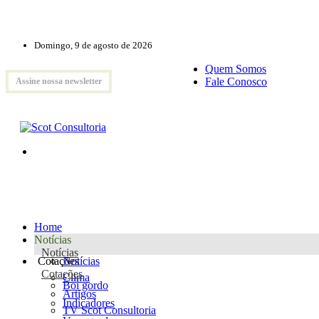
Domingo, 9 de agosto de 2026
Quem Somos
Fale Conosco
Assine nossa newsletter
Home
Notícias
Notícias
Cotações
Notícias
Cotações
Clima
Boi gordo
Artigos
Indicadores
TV Scot Consultoria