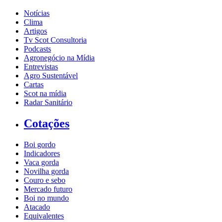
Notícias
Clima
Artigos
Tv Scot Consultoria
Podcasts
Agronegócio na Mídia
Entrevistas
Agro Sustentável
Cartas
Scot na mídia
Radar Sanitário
Cotações
Boi gordo
Indicadores
Vaca gorda
Novilha gorda
Couro e sebo
Mercado futuro
Boi no mundo
Atacado
Equivalentes