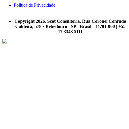
Política de Privacidade
A Scot Consultoria não se responsabiliza por negócios realizados a partir das informações contidas em
nosso site.
Copyright 2026, Scot Consultoria, Rua Coronel Conrado
Caldeira, 578 • Bebedouro - SP - Brasil - 14701-000 | +55
17 3343 5111