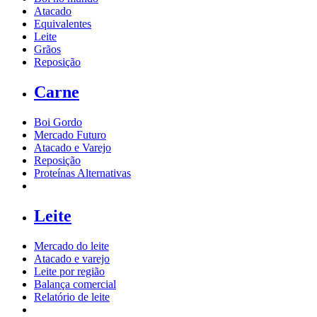
Atacado
Equivalentes
Leite
Grãos
Reposição
Carne
Boi Gordo
Mercado Futuro
Atacado e Varejo
Reposição
Proteínas Alternativas
Leite
Mercado do leite
Atacado e varejo
Leite por região
Balança comercial
Relatório de leite