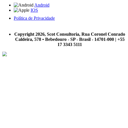
Android
IOS
Política de Privacidade
A Scot Consultoria não se responsabiliza por negócios realizados a partir das informações contidas em
nosso site.
Copyright 2026, Scot Consultoria, Rua Coronel Conrado
Caldeira, 578 • Bebedouro - SP - Brasil - 14701-000 | +55
17 3343 5111