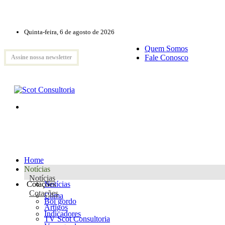
Quinta-feira, 6 de agosto de 2026
Quem Somos
Fale Conosco
Assine nossa newsletter
Home
Notícias
Notícias
Cotações
Notícias
Cotações
Clima
Boi gordo
Artigos
Indicadores
TV Scot Consultoria