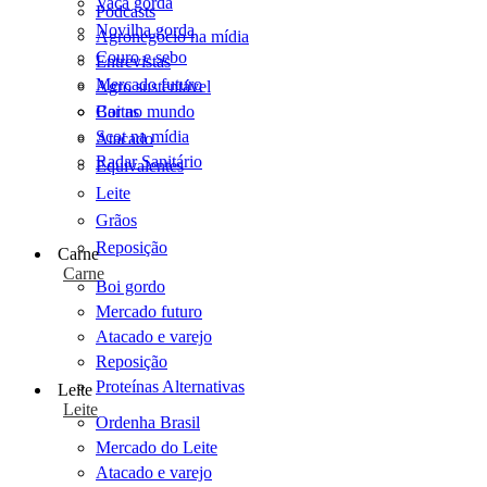
Vaca gorda
Podcasts
Novilha gorda
Agronegócio na mídia
Couro e sebo
Entrevistas
Mercado futuro
Agro sustentável
Cartas
Boi no mundo
Scot na mídia
Atacado
Radar Sanitário
Equivalentes
Leite
Grãos
Reposição
Carne
Carne
Boi gordo
Mercado futuro
Atacado e varejo
Reposição
Proteínas Alternativas
Leite
Leite
Ordenha Brasil
Mercado do Leite
Atacado e varejo