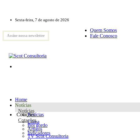
Sexta-feira, 7 de agosto de 2026
Quem Somos
Fale Conosco
Assine nossa newsletter
Home
Notícias
Notícias
Cotações
Notícias
Cotações
Clima
Boi gordo
Artigos
Indicadores
TV Scot Consultoria