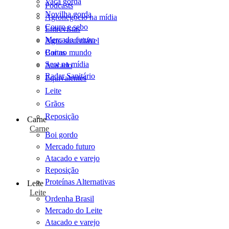
Vaca gorda
Podcasts
Novilha gorda
Agronegócio na mídia
Couro e sebo
Entrevistas
Mercado futuro
Agro sustentável
Cartas
Boi no mundo
Scot na mídia
Atacado
Radar Sanitário
Equivalentes
Leite
Grãos
Reposição
Carne
Carne
Boi gordo
Mercado futuro
Atacado e varejo
Reposição
Proteínas Alternativas
Leite
Leite
Ordenha Brasil
Mercado do Leite
Atacado e varejo