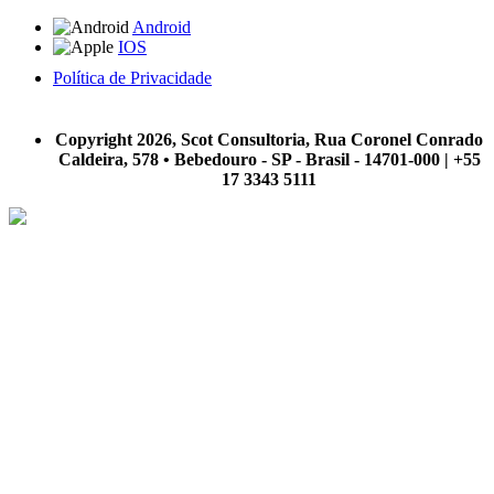
Android
IOS
Política de Privacidade
A Scot Consultoria não se responsabiliza por negócios realizados a partir das informações contidas em
nosso site.
Copyright 2026, Scot Consultoria, Rua Coronel Conrado
Caldeira, 578 • Bebedouro - SP - Brasil - 14701-000 | +55
17 3343 5111