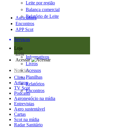
Leite por região
Balança comercial
Relatório de Leite
Agricultura
Encontros
APP Scot
Serviços
Loja
Loja
Informativos
Acessar
Livros
Notícias
Acessos
Planilhas
Clima
Artigos
Relatórios
TV Scot
Encontros
Podcasts
Agronegócio na mídia
Entrevistas
Agro sustentável
Cartas
Scot na mídia
Radar Sanitário