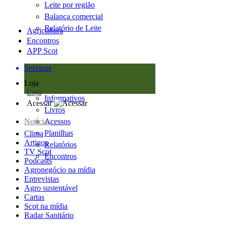
Leite por região
Balança comercial
Relatório de Leite
Agricultura
Encontros
APP Scot
Serviços
Loja
Loja
Informativos
Acessar
Livros
Notícias
Acessos
Planilhas
Clima
Artigos
Relatórios
TV Scot
Encontros
Podcasts
Agronegócio na mídia
Entrevistas
Agro sustentável
Cartas
Scot na mídia
Radar Sanitário