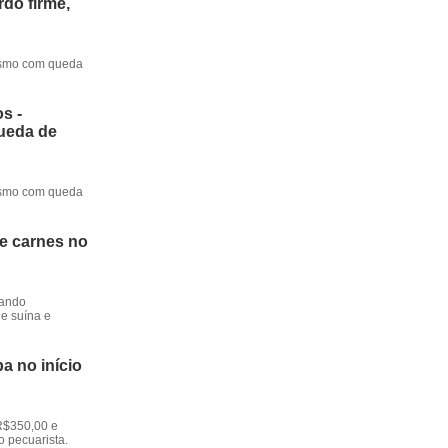
do firme,
mesmo com queda
s -
queda de
mesmo com queda
de carnes no
dando
e suína e
a no início
R$350,00 e
o pecuarista.