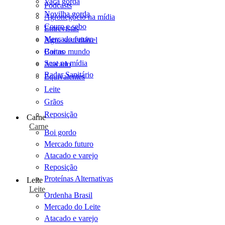
Vaca gorda
Podcasts
Novilha gorda
Agronegócio na mídia
Couro e sebo
Entrevistas
Mercado futuro
Agro sustentável
Cartas
Boi no mundo
Scot na mídia
Atacado
Radar Sanitário
Equivalentes
Leite
Grãos
Reposição
Carne
Carne
Boi gordo
Mercado futuro
Atacado e varejo
Reposição
Proteínas Alternativas
Leite
Leite
Ordenha Brasil
Mercado do Leite
Atacado e varejo