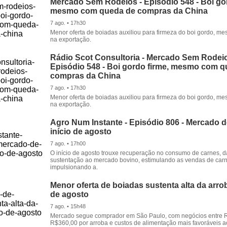
Mercado Sem Rodeios - Episódio 548 - Boi gor
mesmo com queda de compras da China
7 ago. • 17h30
Menor oferta de boiadas auxiliou para firmeza do boi gordo, 
na exportação.
Rádio Scot Consultoria - Mercado Sem Rodeio
Episódio 548 - Boi gordo firme, mesmo com 
compras da China
7 ago. • 17h30
Menor oferta de boiadas auxiliou para firmeza do boi gordo, 
na exportação.
Agro Num Instante - Episódio 806 - Mercado 
início de agosto
7 ago. • 17h00
O início de agosto trouxe recuperação no consumo de carnes, 
sustentação ao mercado bovino, estimulando as vendas de carn
impulsionando a.
Menor oferta de boiadas sustenta alta da arrob
de agosto
7 ago. • 15h48
Mercado segue comprador em São Paulo, com negócios entre 
R$360,00 por arroba e custos de alimentação mais favoráveis a