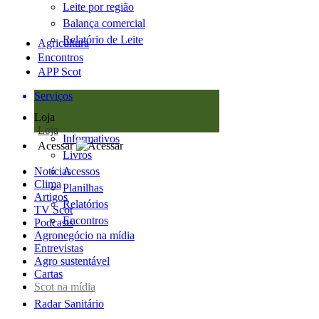
Leite por região
Balança comercial
Relatório de Leite
Agricultura
Encontros
APP Scot
Serviços
Loja
Loja
Informativos
Acessar
Livros
Notícias
Acessos
Clima
Planilhas
Artigos
Relatórios
TV Scot
Encontros
Podcasts
Agronegócio na mídia
Entrevistas
Agro sustentável
Cartas
Scot na mídia
Radar Sanitário