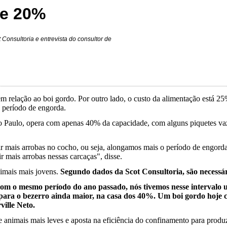
de 20%
Consultoria e entrevista do consultor de
m relação ao boi gordo. Por outro lado, o custo da alimentação está 25
o período de engorda.
o Paulo, opera com apenas 40% da capacidade, com alguns piquetes vaz
ir mais arrobas no cocho, ou seja, alongamos mais o período de engord
 mais arrobas nessas carcaças", disse.
nimais mais jovens.
Segundo dados da Scot Consultoria, são necessá
m o mesmo período do ano passado, nós tivemos nesse intervalo 
ta para o bezerro ainda maior, na casa dos 40%. Um boi gordo hoj
ille Neto.
e animais mais leves e aposta na eficiência do confinamento para prod