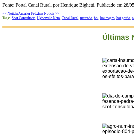
Fonte: Portal Canal Rural, por Henrique Bighetti. Publicado em 28/0
<< Notícia Anterior
Próxima Notícia >>
Tags:
Scot Consultoria
,
Hyberville Neto
,
Canal Rural
,
mercado
,
boi
,
boi magro
,
boi gordo
,
c
Últimas 