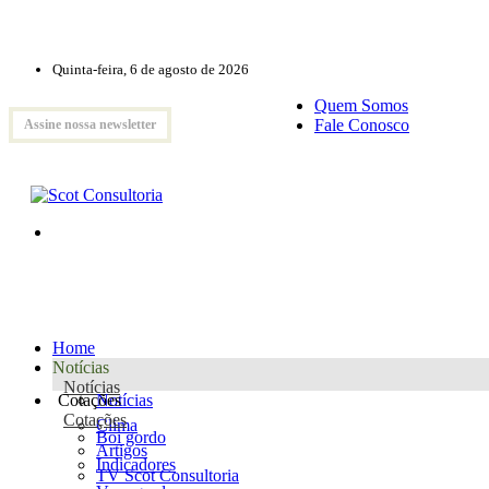
Quinta-feira, 6 de agosto de 2026
Quem Somos
Fale Conosco
Assine nossa newsletter
Home
Notícias
Notícias
Cotações
Notícias
Cotações
Clima
Boi gordo
Artigos
Indicadores
TV Scot Consultoria