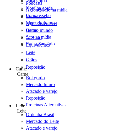
Vaca gorda
Podcasts
Novilha gorda
Agronegócio na mídia
Couro e sebo
Entrevistas
Mercado futuro
Agro sustentável
Cartas
Boi no mundo
Scot na mídia
Atacado
Radar Sanitário
Equivalentes
Leite
Grãos
Reposição
Carne
Carne
Boi gordo
Mercado futuro
Atacado e varejo
Reposição
Proteínas Alternativas
Leite
Leite
Ordenha Brasil
Mercado do Leite
Atacado e varejo