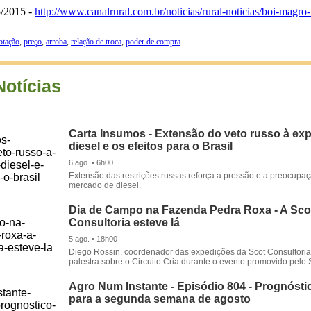
5/2015 -
http://www.canalrural.com.br/noticias/rural-noticias/boi-magr
otação
,
preço
,
arroba
,
relação de troca
,
poder de compra
Notícias
Carta Insumos - Extensão do veto russo à ex
diesel e os efeitos para o Brasil
6 ago. • 6h00
Extensão das restrições russas reforça a pressão e a preocupa
mercado de diesel.
Dia de Campo na Fazenda Pedra Roxa - A Sco
Consultoria esteve lá
5 ago. • 18h00
Diego Rossin, coordenador das expedições da Scot Consultoria,
palestra sobre o Circuito Cria durante o evento promovido pelo S
Agro Num Instante - Episódio 804 - Prognóstic
para a segunda semana de agosto