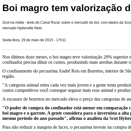
Boi magro tem valorização 
Scot na mídia - texto do Canal Rural, sobre o mercado do boi, com dados da Scot 
mercado Hyberville Neto.
Sexta-feira, 29 de maio de 2015 - 17h11
Nos últimos doze meses, o boi magro teve valorização 20% superior e
confinador precisa diluir os custos, produzindo mais arrobas durante 
O confinamento do pecuarista André Reis em Barretos, interior de Sã
região.
"A categoria animal entra cada vez mais jovem e a gente tenta produz
custos competitivos você consegue segurar mais esse animal e produzir
A escassez de bezerros no mercado eleva o preço das categorias de a
"O poder de compra do confinador está menor em comparação co
boi magro e o garrote. A gente considera para o invernista a al
mesmo período do ano passado", afirma o analista da Scot Hyberv
Para não reduzir a margem de lucro, o pecuarista investe na compra d