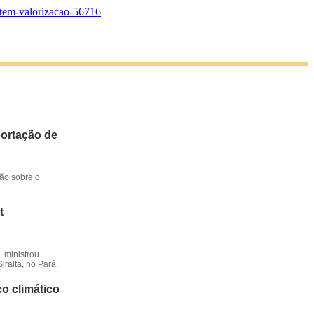
o-tem-valorizacao-56716
portação de
ção sobre o
t
 ministrou
iralta, no Pará.
o climático