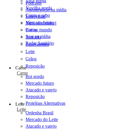
Vaca gorda
Podcasts
Novilha gorda
Agronegócio na mídia
Couro e sebo
Entrevistas
Mercado futuro
Agro sustentável
Cartas
Boi no mundo
Scot na mídia
Atacado
Radar Sanitário
Equivalentes
Leite
Grãos
Reposição
Carne
Carne
Boi gordo
Mercado futuro
Atacado e varejo
Reposição
Proteínas Alternativas
Leite
Leite
Ordenha Brasil
Mercado do Leite
Atacado e varejo