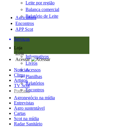
Leite por região
Balança comercial
Relatório de Leite
Agricultura
Encontros
APP Scot
Serviços
Loja
Loja
Informativos
Acessar
Livros
Notícias
Acessos
Clima
Planilhas
Artigos
Relatórios
TV Scot
Encontros
Podcasts
Agronegócio na mídia
Entrevistas
Agro sustentável
Cartas
Scot na mídia
Radar Sanitário