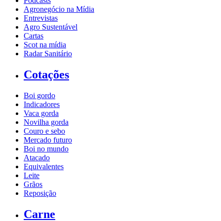
Podcasts
Agronegócio na Mídia
Entrevistas
Agro Sustentável
Cartas
Scot na mídia
Radar Sanitário
Cotações
Boi gordo
Indicadores
Vaca gorda
Novilha gorda
Couro e sebo
Mercado futuro
Boi no mundo
Atacado
Equivalentes
Leite
Grãos
Reposição
Carne