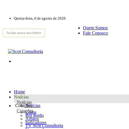
Quinta-feira, 6 de agosto de 2026
Quem Somos
Fale Conosco
Assine nossa newsletter
Home
Notícias
Notícias
Cotações
Notícias
Cotações
Clima
Boi gordo
Artigos
Indicadores
TV Scot Consultoria