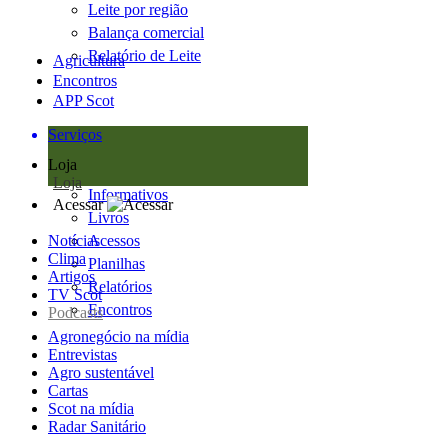
Leite por região
Balança comercial
Relatório de Leite
Agricultura
Encontros
APP Scot
Serviços
Loja
Loja
Informativos
Acessar
Livros
Notícias
Acessos
Clima
Planilhas
Artigos
Relatórios
TV Scot
Encontros
Podcasts
Agronegócio na mídia
Entrevistas
Agro sustentável
Cartas
Scot na mídia
Radar Sanitário