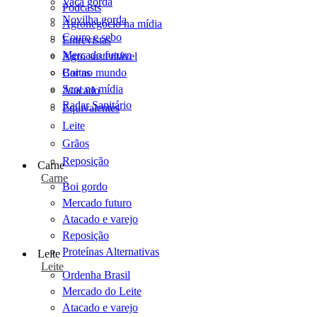
Vaca gorda
Podcasts
Novilha gorda
Agronegócio na mídia
Couro e sebo
Entrevistas
Mercado futuro
Agro sustentável
Cartas
Boi no mundo
Scot na mídia
Atacado
Radar Sanitário
Equivalentes
Leite
Grãos
Reposição
Carne
Carne
Boi gordo
Mercado futuro
Atacado e varejo
Reposição
Proteínas Alternativas
Leite
Leite
Ordenha Brasil
Mercado do Leite
Atacado e varejo