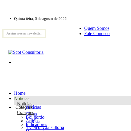
Quinta-feira, 6 de agosto de 2026
Quem Somos
Fale Conosco
Assine nossa newsletter
Home
Notícias
Notícias
Cotações
Notícias
Cotações
Clima
Boi gordo
Artigos
Indicadores
TV Scot Consultoria