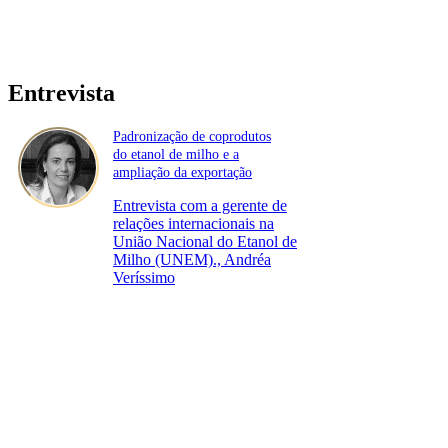
Entrevista
Padronização de coprodutos
do etanol de milho e a
ampliação da exportação
Entrevista com a gerente de
relações internacionais na
União Nacional do Etanol de
Milho (UNEM)., Andréa
Veríssimo