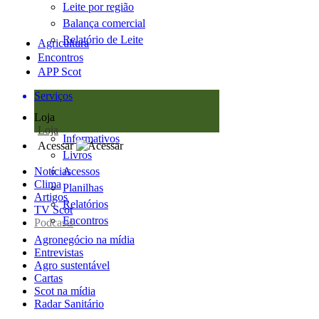
Leite por região
Balança comercial
Relatório de Leite
Agricultura
Encontros
APP Scot
Serviços
Loja
Loja
Informativos
Acessar
Livros
Notícias
Acessos
Clima
Planilhas
Artigos
Relatórios
TV Scot
Encontros
Podcasts
Agronegócio na mídia
Entrevistas
Agro sustentável
Cartas
Scot na mídia
Radar Sanitário