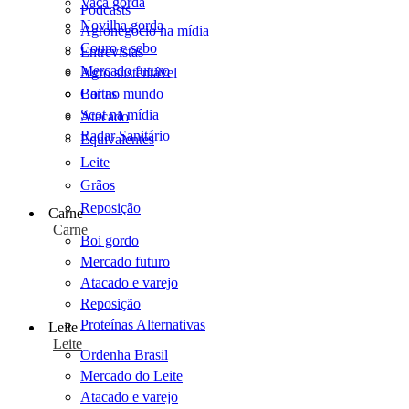
Vaca gorda
Podcasts
Novilha gorda
Agronegócio na mídia
Couro e sebo
Entrevistas
Mercado futuro
Agro sustentável
Cartas
Boi no mundo
Scot na mídia
Atacado
Radar Sanitário
Equivalentes
Leite
Grãos
Reposição
Carne
Carne
Boi gordo
Mercado futuro
Atacado e varejo
Reposição
Proteínas Alternativas
Leite
Leite
Ordenha Brasil
Mercado do Leite
Atacado e varejo