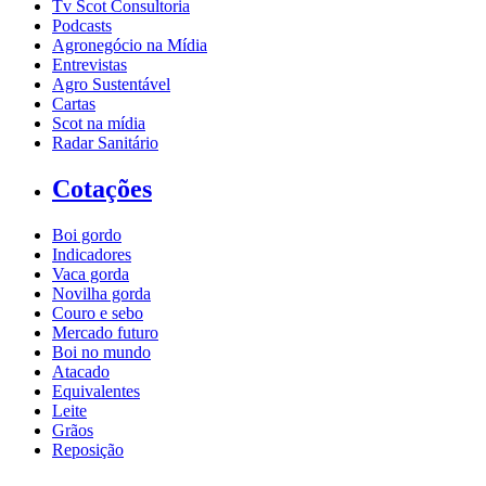
Tv Scot Consultoria
Podcasts
Agronegócio na Mídia
Entrevistas
Agro Sustentável
Cartas
Scot na mídia
Radar Sanitário
Cotações
Boi gordo
Indicadores
Vaca gorda
Novilha gorda
Couro e sebo
Mercado futuro
Boi no mundo
Atacado
Equivalentes
Leite
Grãos
Reposição