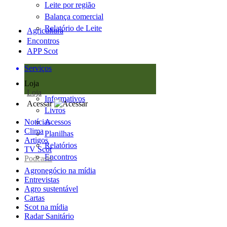
Leite por região
Balança comercial
Relatório de Leite
Agricultura
Encontros
APP Scot
Serviços
Loja
Loja
Informativos
Acessar
Livros
Notícias
Acessos
Clima
Planilhas
Artigos
Relatórios
TV Scot
Encontros
Podcasts
Agronegócio na mídia
Entrevistas
Agro sustentável
Cartas
Scot na mídia
Radar Sanitário