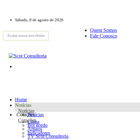
Sábado, 8 de agosto de 2026
Quem Somos
Fale Conosco
Assine nossa newsletter
Home
Notícias
Notícias
Cotações
Notícias
Cotações
Clima
Boi gordo
Artigos
Indicadores
TV Scot Consultoria