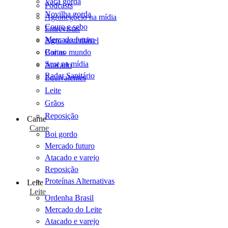
Vaca gorda
Podcasts
Novilha gorda
Agronegócio na mídia
Couro e sebo
Entrevistas
Mercado futuro
Agro sustentável
Cartas
Boi no mundo
Scot na mídia
Atacado
Radar Sanitário
Equivalentes
Leite
Grãos
Reposição
Carne
Carne
Boi gordo
Mercado futuro
Atacado e varejo
Reposição
Proteínas Alternativas
Leite
Leite
Ordenha Brasil
Mercado do Leite
Atacado e varejo