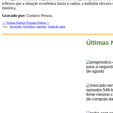
reflexos que a situação econômica trazia à cadeia, a indústria elevav
histórica.
Gravado por:
Gustavo Pessoa.
<< Notícia Anterior
Próxima Notícia >>
Tags:
boi gordo
,
frigorífico
,
margem
,
venda de carne
Últimas 