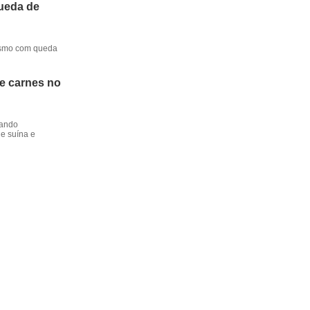
queda de
mesmo com queda
de carnes no
dando
e suína e