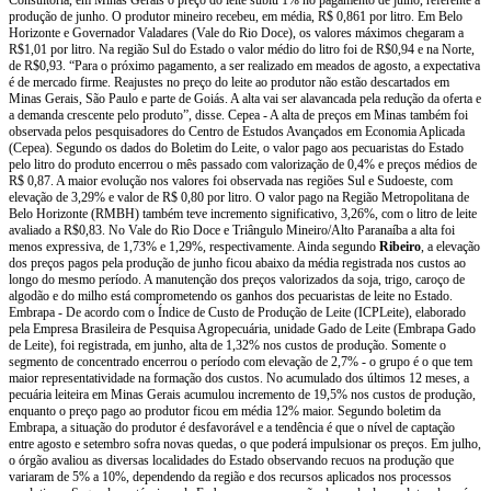
produção de junho. O produtor mineiro recebeu, em média, R$ 0,861 por litro. Em Belo
Horizonte e Governador Valadares (Vale do Rio Doce), os valores máximos chegaram a
R$1,01 por litro. Na região Sul do Estado o valor médio do litro foi de R$0,94 e na Norte,
de R$0,93. “Para o próximo pagamento, a ser realizado em meados de agosto, a expectativa
é de mercado firme. Reajustes no preço do leite ao produtor não estão descartados em
Minas Gerais, São Paulo e parte de Goiás. A alta vai ser alavancada pela redução da oferta e
a demanda crescente pelo produto”, disse. Cepea - A alta de preços em Minas também foi
observada pelos pesquisadores do Centro de Estudos Avançados em Economia Aplicada
(Cepea). Segundo os dados do Boletim do Leite, o valor pago aos pecuaristas do Estado
pelo litro do produto encerrou o mês passado com valorização de 0,4% e preços médios de
R$ 0,87. A maior evolução nos valores foi observada nas regiões Sul e Sudoeste, com
elevação de 3,29% e valor de R$ 0,80 por litro. O valor pago na Região Metropolitana de
Belo Horizonte (RMBH) também teve incremento significativo, 3,26%, com o litro de leite
avaliado a R$0,83. No Vale do Rio Doce e Triângulo Mineiro/Alto Paranaíba a alta foi
menos expressiva, de 1,73% e 1,29%, respectivamente. Ainda segundo
Ribeiro
, a elevação
dos preços pagos pela produção de junho ficou abaixo da média registrada nos custos ao
longo do mesmo período. A manutenção dos preços valorizados da soja, trigo, caroço de
algodão e do milho está comprometendo os ganhos dos pecuaristas de leite no Estado.
Embrapa - De acordo com o Índice de Custo de Produção de Leite (ICPLeite), elaborado
pela Empresa Brasileira de Pesquisa Agropecuária, unidade Gado de Leite (Embrapa Gado
de Leite), foi registrada, em junho, alta de 1,32% nos custos de produção. Somente o
segmento de concentrado encerrou o período com elevação de 2,7% - o grupo é o que tem
maior representatividade na formação dos custos. No acumulado dos últimos 12 meses, a
pecuária leiteira em Minas Gerais acumulou incremento de 19,5% nos custos de produção,
enquanto o preço pago ao produtor ficou em média 12% maior. Segundo boletim da
Embrapa, a situação do produtor é desfavorável e a tendência é que o nível de captação
entre agosto e setembro sofra novas quedas, o que poderá impulsionar os preços. Em julho,
o órgão avaliou as diversas localidades do Estado observando recuos na produção que
variaram de 5% a 10%, dependendo da região e dos recursos aplicados nos processos