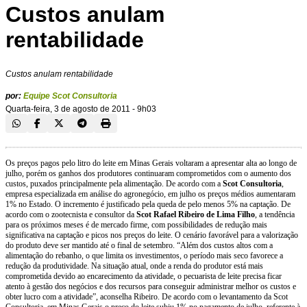
Custos anulam
rentabilidade
Custos anulam rentabilidade
por:
Equipe Scot Consultoria
Quarta-feira, 3 de agosto de 2011 - 9h03
Os preços pagos pelo litro do leite em Minas Gerais voltaram a apresentar alta ao longo de
julho, porém os ganhos dos produtores continuaram comprometidos com o aumento dos
custos, puxados principalmente pela alimentação. De acordo com a
Scot Consultoria
,
empresa especializada em análise do agronegócio, em julho os preços médios aumentaram
1% no Estado. O incremento é justificado pela queda de pelo menos 5% na captação. De
acordo com o zootecnista e consultor da
Scot Rafael Ribeiro de Lima Filho
, a tendência
para os próximos meses é de mercado firme, com possibilidades de redução mais
significativa na captação e picos nos preços do leite. O cenário favorável para a valorização
do produto deve ser mantido até o final de setembro. “Além dos custos altos com a
alimentação do rebanho, o que limita os investimentos, o período mais seco favorece a
redução da produtividade. Na situação atual, onde a renda do produtor está mais
comprometida devido ao encarecimento da atividade, o pecuarista de leite precisa ficar
atento à gestão dos negócios e dos recursos para conseguir administrar melhor os custos e
obter lucro com a atividade”, aconselha Ribeiro. De acordo com o levantamento da Scot
Consultoria, em Minas Gerais o preço do leite subiu 1% no pagamento de julho, referente à