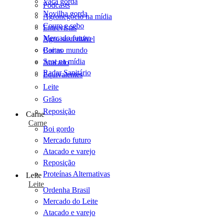
Vaca gorda
Podcasts
Novilha gorda
Agronegócio na mídia
Couro e sebo
Entrevistas
Mercado futuro
Agro sustentável
Cartas
Boi no mundo
Scot na mídia
Atacado
Radar Sanitário
Equivalentes
Leite
Grãos
Reposição
Carne
Carne
Boi gordo
Mercado futuro
Atacado e varejo
Reposição
Proteínas Alternativas
Leite
Leite
Ordenha Brasil
Mercado do Leite
Atacado e varejo