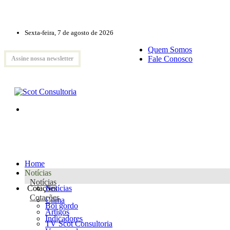
Sexta-feira, 7 de agosto de 2026
Quem Somos
Fale Conosco
Assine nossa newsletter
Home
Notícias
Notícias
Cotações
Notícias
Cotações
Clima
Boi gordo
Artigos
Indicadores
TV Scot Consultoria