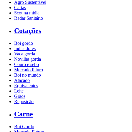
Agro Sustentável
Cartas
Scot na mídia
Radar Sanitário
Cotações
Boi gordo
Indicadores
Vaca gorda
Novilha gorda
Couro e sebo
Mercado futuro
Boi no mundo
Atacado
Equivalentes
Leite
Grãos
Reposição
Carne
Boi Gordo
Mercado Futuro