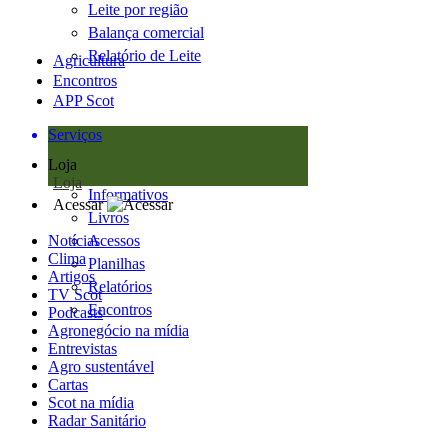
Leite por região
Balança comercial
Relatório de Leite
Agricultura
Encontros
APP Scot
Serviços
Loja
Loja
Informativos
Acessar
Livros
Notícias
Acessos
Clima
Planilhas
Artigos
Relatórios
TV Scot
Encontros
Podcasts
Agronegócio na mídia
Entrevistas
Agro sustentável
Cartas
Scot na mídia
Radar Sanitário