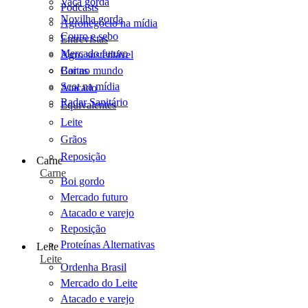
Vaca gorda
Podcasts
Novilha gorda
Agronegócio na mídia
Couro e sebo
Entrevistas
Mercado futuro
Agro sustentável
Cartas
Boi no mundo
Scot na mídia
Atacado
Radar Sanitário
Equivalentes
Leite
Grãos
Reposição
Carne
Carne
Boi gordo
Mercado futuro
Atacado e varejo
Reposição
Proteínas Alternativas
Leite
Leite
Ordenha Brasil
Mercado do Leite
Atacado e varejo