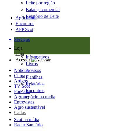
Leite por região
Balança comercial
Relatório de Leite
Agricultura
Encontros
APP Scot
Serviços
Loja
Loja
Informativos
Acessar
Livros
Notícias
Acessos
Clima
Planilhas
Artigos
Relatórios
TV Scot
Encontros
Podcasts
Agronegócio na mídia
Entrevistas
Agro sustentável
Cartas
Scot na mídia
Radar Sanitário