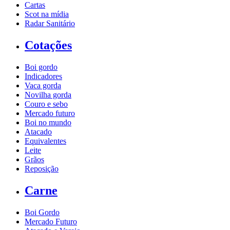
Cartas
Scot na mídia
Radar Sanitário
Cotações
Boi gordo
Indicadores
Vaca gorda
Novilha gorda
Couro e sebo
Mercado futuro
Boi no mundo
Atacado
Equivalentes
Leite
Grãos
Reposição
Carne
Boi Gordo
Mercado Futuro