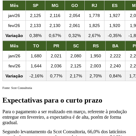
Mês
SP
MG
GO
RJ
ES
M
jan/26
2,125
2,116
2,054
1,778
1,927
2,
fev/26
2,133
2,130
2,061
1,825
1,920
1,
Variação
0,38%
0,67%
0,32%
2,67%
-0,35%
-1,
Mês
TO
PR
SC
RS
BA
P
jan/26
1,680
2,021
2,080
1,950
2,222
2,
fev/26
1,644
2,036
2,125
2,003
2,240
2,
Variação
-2,16%
0,77%
2,17%
2,70%
0,84%
1,
Fonte: Scot Consultoria
Expectativas para o curto prazo
Para o pagamento a ser realizado em março, referente à produção
entregue em fevereiro, a expectativa é de alta, porém de forma
gradual.
Segundo levantamento da Scot Consultoria, 66,0% dos laticínios