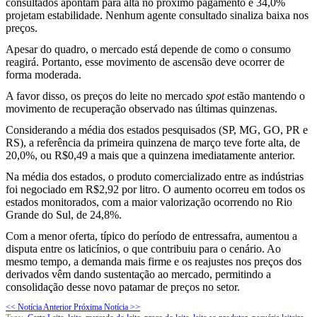
consultados apontam para alta no próximo pagamento e 34,0%
projetam estabilidade. Nenhum agente consultado sinaliza baixa nos
preços.
Apesar do quadro, o mercado está depende de como o consumo
reagirá. Portanto, esse movimento de ascensão deve ocorrer de
forma moderada.
A favor disso, os preços do leite no mercado
spot
estão mantendo o
movimento de recuperação observado nas últimas quinzenas.
Considerando a média dos estados pesquisados (SP, MG, GO, PR e
RS), a referência da primeira quinzena de março teve forte alta, de
20,0%, ou R$0,49 a mais que a quinzena imediatamente anterior.
Na média dos estados, o produto comercializado entre as indústrias
foi negociado em R$2,92 por litro. O aumento ocorreu em todos os
estados monitorados, com a maior valorização ocorrendo no Rio
Grande do Sul, de 24,8%.
Com a menor oferta, típico do período de entressafra, aumentou a
disputa entre os laticínios, o que contribuiu para o cenário. Ao
mesmo tempo, a demanda mais firme e os reajustes nos preços dos
derivados vêm dando sustentação ao mercado, permitindo a
consolidação desse novo patamar de preços no setor.
<< Notícia Anterior
Próxima Notícia >>