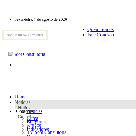
Sexta-feira, 7 de agosto de 2026
Quem Somos
Fale Conosco
Assine nossa newsletter
Home
Notícias
Notícias
Cotações
Notícias
Cotações
Clima
Boi gordo
Artigos
Indicadores
TV Scot Consultoria