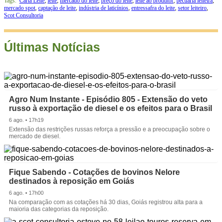
Tags:
Carta Leite
,
leite
,
mercado do leite
,
preço do leite
,
leite ao produtor
,
pecuária leiteira
,
mercado spot
,
captação de leite
,
indústria de laticínios
,
entressafra do leite
,
setor leiteiro
,
Scot Consultoria
Últimas Notícias
Agro Num Instante - Episódio 805 - Extensão do veto
russo à exportação de diesel e os efeitos para o Brasil
6 ago. • 17h19
Extensão das restrições russas reforça a pressão e a preocupação sobre o
mercado de diesel.
Fique Sabendo - Cotações de bovinos Nelore
destinados à reposição em Goiás
6 ago. • 17h00
Na comparação com as cotações há 30 dias, Goiás registrou alta para a
maioria das categorias da reposição.