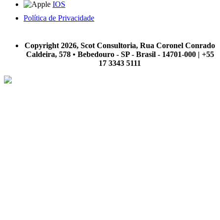
IOS
Política de Privacidade
A Scot Consultoria não se responsabiliza por negócios realizados a partir das informações contidas em
nosso site.
Copyright 2026, Scot Consultoria, Rua Coronel Conrado
Caldeira, 578 • Bebedouro - SP - Brasil - 14701-000 | +55
17 3343 5111