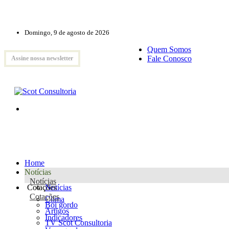
Domingo, 9 de agosto de 2026
Quem Somos
Fale Conosco
Assine nossa newsletter
Home
Notícias
Notícias
Cotações
Notícias
Cotações
Clima
Boi gordo
Artigos
Indicadores
TV Scot Consultoria