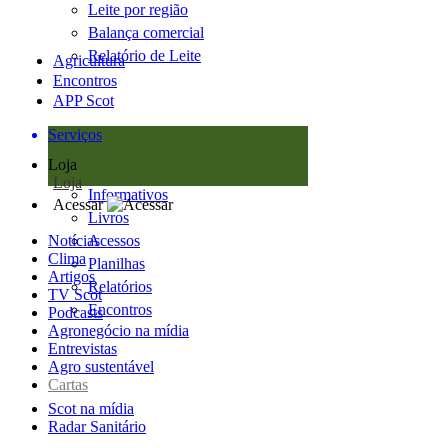
Leite por região
Balança comercial
Relatório de Leite
Agricultura
Encontros
APP Scot
Serviços
Loja
Loja
Informativos
Acessar
Livros
Notícias
Acessos
Clima
Planilhas
Artigos
Relatórios
TV Scot
Encontros
Podcasts
Agronegócio na mídia
Entrevistas
Agro sustentável
Cartas
Scot na mídia
Radar Sanitário