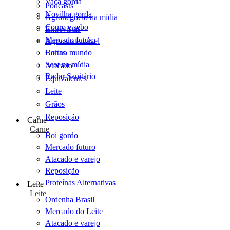
Vaca gorda
Podcasts
Novilha gorda
Agronegócio na mídia
Couro e sebo
Entrevistas
Mercado futuro
Agro sustentável
Cartas
Boi no mundo
Scot na mídia
Atacado
Radar Sanitário
Equivalentes
Leite
Grãos
Reposição
Carne
Carne
Boi gordo
Mercado futuro
Atacado e varejo
Reposição
Proteínas Alternativas
Leite
Leite
Ordenha Brasil
Mercado do Leite
Atacado e varejo