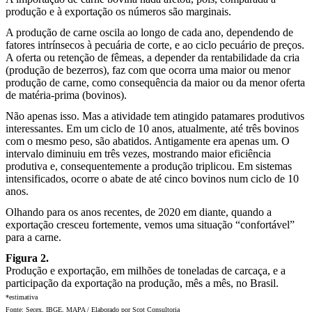
produção e à exportação os números são marginais.
A produção de carne oscila ao longo de cada ano, dependendo de
fatores intrínsecos à pecuária de corte, e ao ciclo pecuário de preços.
A oferta ou retenção de fêmeas, a depender da rentabilidade da cria
(produção de bezerros), faz com que ocorra uma maior ou menor
produção de carne, como consequência da maior ou da menor oferta
de matéria-prima (bovinos).
Não apenas isso. Mas a atividade tem atingido patamares produtivos
interessantes. Em um ciclo de 10 anos, atualmente, até três bovinos
com o mesmo peso, são abatidos. Antigamente era apenas um. O
intervalo diminuiu em três vezes, mostrando maior eficiência
produtiva e, consequentemente a produção triplicou. Em sistemas
intensificados, ocorre o abate de até cinco bovinos num ciclo de 10
anos.
Olhando para os anos recentes, de 2020 em diante, quando a
exportação cresceu fortemente, vemos uma situação “confortável”
para a carne.
Figura 2.
Produção e exportação, em milhões de toneladas de carcaça, e a
participação da exportação na produção, mês a mês, no Brasil.
*estimativa
Fonte: Secex, IBGE, MAPA / Elaborado por Scot Consultoria