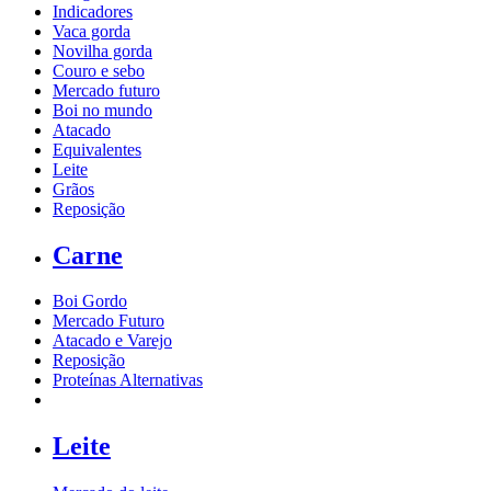
Indicadores
Vaca gorda
Novilha gorda
Couro e sebo
Mercado futuro
Boi no mundo
Atacado
Equivalentes
Leite
Grãos
Reposição
Carne
Boi Gordo
Mercado Futuro
Atacado e Varejo
Reposição
Proteínas Alternativas
Leite