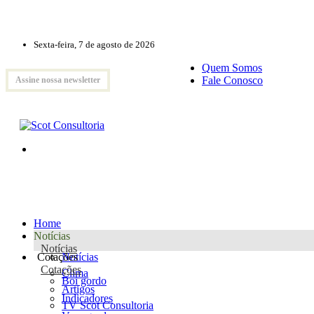
Sexta-feira, 7 de agosto de 2026
Quem Somos
Fale Conosco
Assine nossa newsletter
Home
Notícias
Notícias
Cotações
Notícias
Cotações
Clima
Boi gordo
Artigos
Indicadores
TV Scot Consultoria