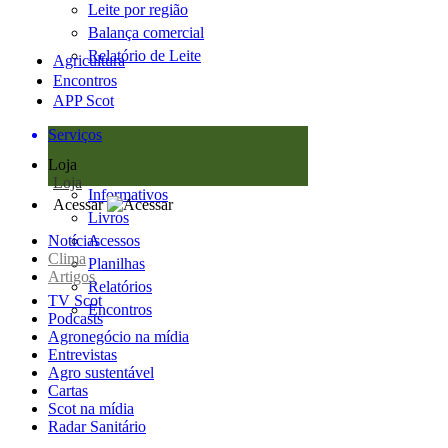
Leite por região
Balança comercial
Relatório de Leite
Agricultura
Encontros
APP Scot
Serviços
Loja
Loja
Informativos
Acessar
Livros
Notícias
Acessos
Clima
Planilhas
Artigos
Relatórios
TV Scot
Encontros
Podcasts
Agronegócio na mídia
Entrevistas
Agro sustentável
Cartas
Scot na mídia
Radar Sanitário