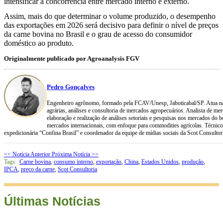
intensificar a concorrência entre mercado interno e externo.
Assim, mais do que determinar o volume produzido, o desempenho
das exportações em 2026 será decisivo para definir o nível de preços
da carne bovina no Brasil e o grau de acesso do consumidor
doméstico ao produto.
Originalmente publicado por Agroanalysis FGV
Pedro Gonçalves
Engenheiro agrônomo, formado pela FCAV/Unesp, Jaboticabal/SP. Atua na 
agrárias, análises e consultoria de mercados agropecuários. Analista de me
elaboração e realização de análises setoriais e pesquisas nos mercados do bo
mercados internacionais, com enfoque para commodities agrícolas. Técnico
expedicionária “Confina Brasil” e coordenador da equipe de mídias sociais da Scot Consultor
<< Notícia Anterior
Próxima Notícia >>
Tags:
Carne bovina
,
consumo interno
,
exportação
,
China
,
Estados Unidos
,
produção
,
IPCA
,
preço da carne
,
Scot Consultoria
Últimas Notícias