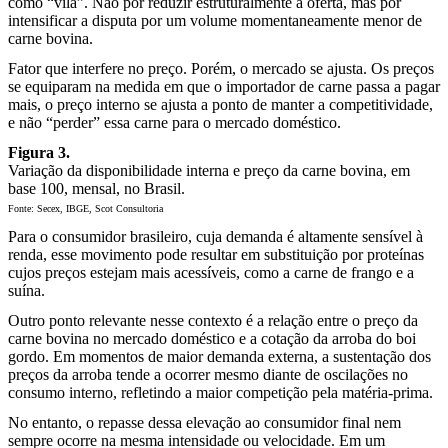
como “vilã”. Não por reduzir estruturalmente a oferta, mas por
intensificar a disputa por um volume momentaneamente menor de
carne bovina.
Fator que interfere no preço. Porém, o mercado se ajusta. Os preços
se equiparam na medida em que o importador de carne passa a pagar
mais, o preço interno se ajusta a ponto de manter a competitividade,
e não “perder” essa carne para o mercado doméstico.
Figura 3.
Variação da disponibilidade interna e preço da carne bovina, em
base 100, mensal, no Brasil.
Fonte: Secex, IBGE, Scot Consultoria
Para o consumidor brasileiro, cuja demanda é altamente sensível à
renda, esse movimento pode resultar em substituição por proteínas
cujos preços estejam mais acessíveis, como a carne de frango e a
suína.
Outro ponto relevante nesse contexto é a relação entre o preço da
carne bovina no mercado doméstico e a cotação da arroba do boi
gordo. Em momentos de maior demanda externa, a sustentação dos
preços da arroba tende a ocorrer mesmo diante de oscilações no
consumo interno, refletindo a maior competição pela matéria-prima.
No entanto, o repasse dessa elevação ao consumidor final nem
sempre ocorre na mesma intensidade ou velocidade. Em um