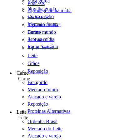
Vaca gorda
Podcasts
Novilha gorda
Agronegócio na mídia
Couro e sebo
Entrevistas
Mercado futuro
Agro sustentável
Cartas
Boi no mundo
Scot na mídia
Atacado
Radar Sanitário
Equivalentes
Leite
Grãos
Reposição
Carne
Carne
Boi gordo
Mercado futuro
Atacado e varejo
Reposição
Proteínas Alternativas
Leite
Leite
Ordenha Brasil
Mercado do Leite
Atacado e varejo