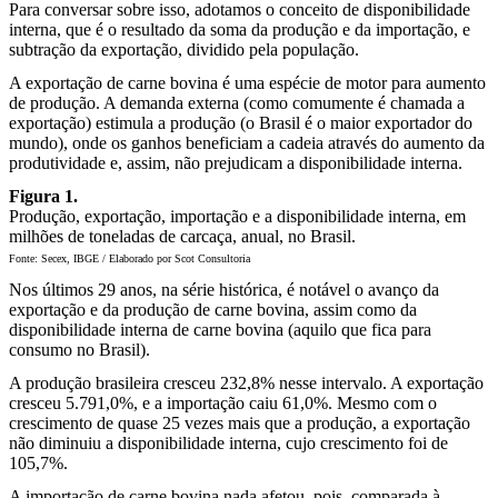
Para conversar sobre isso, adotamos o conceito de disponibilidade
interna, que é o resultado da soma da produção e da importação, e
subtração da exportação, dividido pela população.
A exportação de carne bovina é uma espécie de motor para aumento
de produção. A demanda externa (como comumente é chamada a
exportação) estimula a produção (o Brasil é o maior exportador do
mundo), onde os ganhos beneficiam a cadeia através do aumento da
produtividade e, assim, não prejudicam a disponibilidade interna.
Figura 1.
Produção, exportação, importação e a disponibilidade interna, em
milhões de toneladas de carcaça, anual, no Brasil.
Fonte: Secex, IBGE / Elaborado por Scot Consultoria
Nos últimos 29 anos, na série histórica, é notável o avanço da
exportação e da produção de carne bovina, assim como da
disponibilidade interna de carne bovina (aquilo que fica para
consumo no Brasil).
A produção brasileira cresceu 232,8% nesse intervalo. A exportação
cresceu 5.791,0%, e a importação caiu 61,0%. Mesmo com o
crescimento de quase 25 vezes mais que a produção, a exportação
não diminuiu a disponibilidade interna, cujo crescimento foi de
105,7%.
A importação de carne bovina nada afetou, pois, comparada à