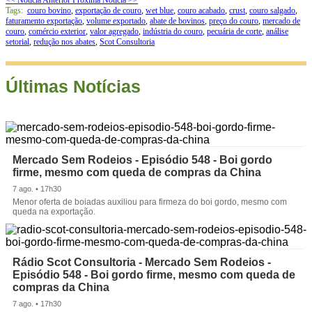
<< Notícia Anterior
Próxima Notícia >>
Tags:
couro bovino
,
exportação de couro
,
wet blue
,
couro acabado
,
crust
,
couro salgado
,
faturamento exportação
,
volume exportado
,
abate de bovinos
,
preço do couro
,
mercado de
couro
,
comércio exterior
,
valor agregado
,
indústria do couro
,
pecuária de corte
,
análise
setorial
,
redução nos abates
,
Scot Consultoria
Últimas Notícias
Mercado Sem Rodeios - Episódio 548 - Boi gordo
firme, mesmo com queda de compras da China
7 ago. • 17h30
Menor oferta de boiadas auxiliou para firmeza do boi gordo, mesmo com
queda na exportação.
Rádio Scot Consultoria - Mercado Sem Rodeios -
Episódio 548 - Boi gordo firme, mesmo com queda de
compras da China
7 ago. • 17h30