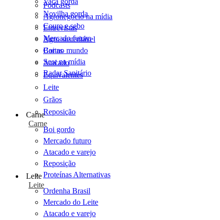
Vaca gorda
Podcasts
Novilha gorda
Agronegócio na mídia
Couro e sebo
Entrevistas
Mercado futuro
Agro sustentável
Cartas
Boi no mundo
Scot na mídia
Atacado
Radar Sanitário
Equivalentes
Leite
Grãos
Reposição
Carne
Carne
Boi gordo
Mercado futuro
Atacado e varejo
Reposição
Proteínas Alternativas
Leite
Leite
Ordenha Brasil
Mercado do Leite
Atacado e varejo