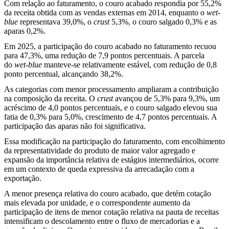
Com relação ao faturamento, o couro acabado respondia por 55,2%
da receita obtida com as vendas externas em 2014, enquanto o
wet-
blue
representava 39,0%, o
crust
5,3%, o couro salgado 0,3% e as
aparas 0,2%.
Em 2025, a participação do couro acabado no faturamento recuou
para 47,3%, uma redução de 7,9 pontos percentuais. A parcela
do
wet-blue
manteve-se relativamente estável, com redução de 0,8
ponto percentual, alcançando 38,2%.
As categorias com menor processamento ampliaram a contribuição
na composição da receita. O
crust
avançou de 5,3% para 9,3%, um
acréscimo de 4,0 pontos percentuais, e o couro salgado elevou sua
fatia de 0,3% para 5,0%, crescimento de 4,7 pontos percentuais. A
participação das aparas não foi significativa.
Essa modificação na participação do faturamento, com encolhimento
da representatividade do produto de maior valor agregado e
expansão da importância relativa de estágios intermediários, ocorre
em um contexto de queda expressiva da arrecadação com a
exportação.
A menor presença relativa do couro acabado, que detém cotação
mais elevada por unidade, e o correspondente aumento da
participação de itens de menor cotação relativa na pauta de receitas
intensificam o descolamento entre o fluxo de mercadorias e a