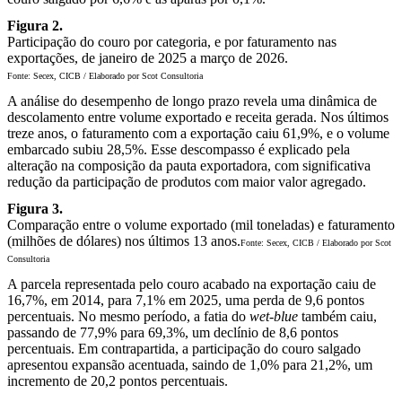
Figura 2.
Participação do couro por categoria, e por faturamento nas
exportações, de janeiro de 2025 a março de 2026.
Fonte: Secex, CICB / Elaborado por Scot Consultoria
A análise do desempenho de longo prazo revela uma dinâmica de
descolamento entre volume exportado e receita gerada. Nos últimos
treze anos, o faturamento com a exportação caiu 61,9%, e o volume
embarcado subiu 28,5%. Esse descompasso é explicado pela
alteração na composição da pauta exportadora, com significativa
redução da participação de produtos com maior valor agregado.
Figura 3.
Comparação entre o volume exportado (mil toneladas) e faturamento
(milhões de dólares) nos últimos 13 anos.
Fonte: Secex, CICB / Elaborado por Scot
Consultoria
A parcela representada pelo couro acabado na exportação caiu de
16,7%, em 2014, para 7,1% em 2025, uma perda de 9,6 pontos
percentuais. No mesmo período, a fatia do
wet-blue
também caiu,
passando de 77,9% para 69,3%, um declínio de 8,6 pontos
percentuais. Em contrapartida, a participação do couro salgado
apresentou expansão acentuada, saindo de 1,0% para 21,2%, um
incremento de 20,2 pontos percentuais.