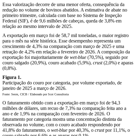
Essa valorização decorre de uma menor oferta, consequência da
redução no volume de bovinos abatidos. A estimativa de abate no
primeiro trimestre, calculada com base no Sistema de Inspeção
Federal (SIF), é de 9,6 milhões de cabeças, queda de 3,8% em
relação ao mesmo intervalo de 2025.
A exportação em março foi de 58,7 mil toneladas, o maior registro
para o mês na série histórica. Esse desempenho representa um
crescimento de 4,3% na comparação com março de 2025 e uma
retração de 4,2% em relação a fevereiro de 2026. A composição da
exportação foi majoritariamente de
wet-blue
(70,5%), seguido por
couro salgado (20,9%), couro acabado (5,9%),
crust
(2,0%) e aparas
(0,8%).
Figura 1.
Participação do couro por categoria, por volume exportado, de
janeiro de 2025 a março de 2026.
Fonte: Secex, CICB / Elaborado por Scot Consultoria
O faturamento obtido com a exportação em março foi de 94,3
milhões de dólares, um recuo de 7,3% na comparação feita ano a
ano e de 1,9% na comparação com fevereiro de 2026. O
faturamento por categoria mostra uma concentração distinta da
observada no volume, com o couro acabado respondendo por
41,8% do faturamento, o
wet-blue
por 40,3%, o
crust
por 11,1%, o
couro salgado por 6,6% e as aparas por 0,1%.