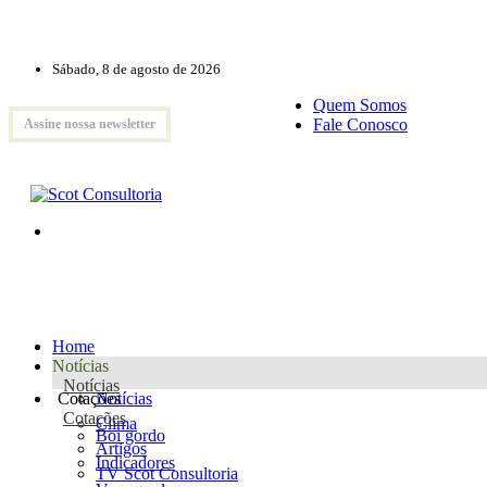
Sábado, 8 de agosto de 2026
Quem Somos
Fale Conosco
Assine nossa newsletter
Home
Notícias
Notícias
Cotações
Notícias
Cotações
Clima
Boi gordo
Artigos
Indicadores
TV Scot Consultoria