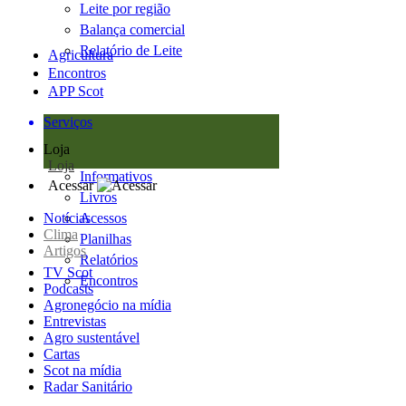
Leite por região
Balança comercial
Relatório de Leite
Agricultura
Encontros
APP Scot
Serviços
Loja
Loja
Informativos
Acessar
Livros
Notícias
Acessos
Clima
Planilhas
Artigos
Relatórios
TV Scot
Encontros
Podcasts
Agronegócio na mídia
Entrevistas
Agro sustentável
Cartas
Scot na mídia
Radar Sanitário