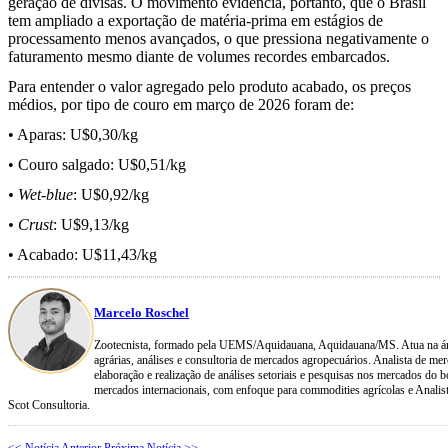
geração de divisas. O movimento evidencia, portanto, que o Brasil
tem ampliado a exportação de matéria-prima em estágios de
processamento menos avançados, o que pressiona negativamente o
faturamento mesmo diante de volumes recordes embarcados.
Para entender o valor agregado pelo produto acabado, os preços
médios, por tipo de couro em março de 2026 foram de:
•
Aparas: U$0,30/kg
•
Couro salgado: U$0,51/kg
•
Wet-blue
: U$0,92/kg
•
Crust
: U$9,13/kg
•
Acabado: U$11,43/kg
Marcelo Roschel
Zootecnista, formado pela UEMS/Aquidauana, Aquidauana/MS. Atua na áre
agrárias, análises e consultoria de mercados agropecuários. Analista de me
elaboração e realização de análises setoriais e pesquisas nos mercados do bo
mercados internacionais, com enfoque para commodities agrícolas e Analis
Scot Consultoria.