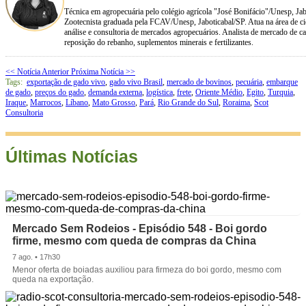
Técnica em agropecuária pelo colégio agrícola "José Bonifácio"/Unesp, Jab
Zootecnista graduada pela FCAV/Unesp, Jaboticabal/SP. Atua na área de ciê
análise e consultoria de mercados agropecuários. Analista de mercado de car
reposição do rebanho, suplementos minerais e fertilizantes.
<< Notícia Anterior
Próxima Notícia >>
Tags:
exportação de gado vivo
,
gado vivo Brasil
,
mercado de bovinos
,
pecuária
,
embarque
de gado
,
preços do gado
,
demanda externa
,
logística
,
frete
,
Oriente Médio
,
Egito
,
Turquia
,
Iraque
,
Marrocos
,
Líbano
,
Mato Grosso
,
Pará
,
Rio Grande do Sul
,
Roraima
,
Scot
Consultoria
Últimas Notícias
Mercado Sem Rodeios - Episódio 548 - Boi gordo
firme, mesmo com queda de compras da China
7 ago. • 17h30
Menor oferta de boiadas auxiliou para firmeza do boi gordo, mesmo com
queda na exportação.