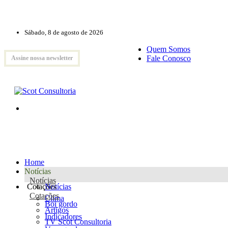
Sábado, 8 de agosto de 2026
Quem Somos
Fale Conosco
Assine nossa newsletter
Home
Notícias
Notícias
Cotações
Notícias
Cotações
Clima
Boi gordo
Artigos
Indicadores
TV Scot Consultoria