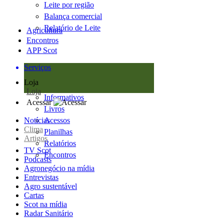
Leite por região
Balança comercial
Relatório de Leite
Agricultura
Encontros
APP Scot
Serviços
Loja
Loja
Informativos
Acessar
Livros
Notícias
Acessos
Clima
Planilhas
Artigos
Relatórios
TV Scot
Encontros
Podcasts
Agronegócio na mídia
Entrevistas
Agro sustentável
Cartas
Scot na mídia
Radar Sanitário