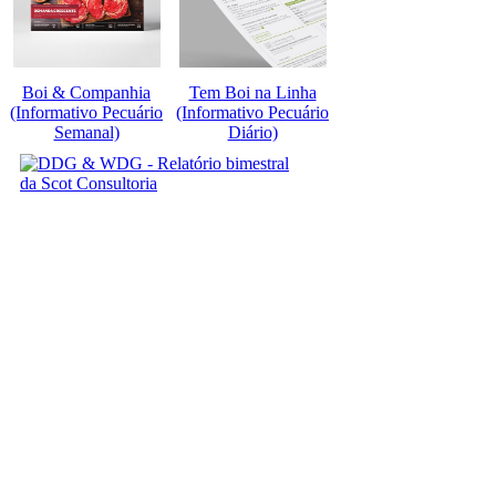
Boi & Companhia
Tem Boi na Linha
(Informativo Pecuário
(Informativo Pecuário
Semanal)
Diário)