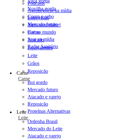
Vaca gorda
Podcasts
Novilha gorda
Agronegócio na mídia
Couro e sebo
Entrevistas
Mercado futuro
Agro sustentável
Cartas
Boi no mundo
Scot na mídia
Atacado
Radar Sanitário
Equivalentes
Leite
Grãos
Reposição
Carne
Carne
Boi gordo
Mercado futuro
Atacado e varejo
Reposição
Proteínas Alternativas
Leite
Leite
Ordenha Brasil
Mercado do Leite
Atacado e varejo