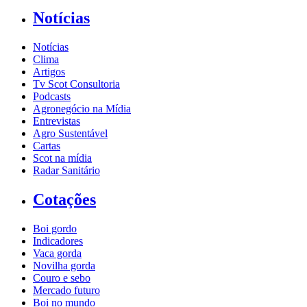
Notícias
Notícias
Clima
Artigos
Tv Scot Consultoria
Podcasts
Agronegócio na Mídia
Entrevistas
Agro Sustentável
Cartas
Scot na mídia
Radar Sanitário
Cotações
Boi gordo
Indicadores
Vaca gorda
Novilha gorda
Couro e sebo
Mercado futuro
Boi no mundo