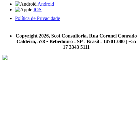
Android
IOS
Política de Privacidade
A Scot Consultoria não se responsabiliza por negócios realizados a partir das informações contidas em
nosso site.
Copyright 2026, Scot Consultoria, Rua Coronel Conrado
Caldeira, 578 • Bebedouro - SP - Brasil - 14701-000 | +55
17 3343 5111