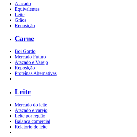
Atacado
Equivalentes
Leite
Grãos
Reposição
Carne
Boi Gordo
Mercado Futuro
Atacado e Varejo
Reposição
Proteínas Alternativas
Leite
Mercado do leite
Atacado e varejo
Leite por região
Balança comercial
Relatório de leite