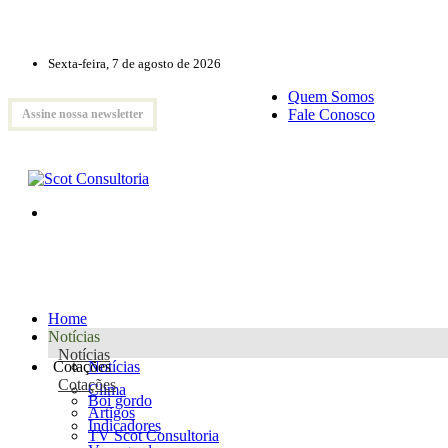
Sexta-feira, 7 de agosto de 2026
Quem Somos
Fale Conosco
Assine nossa newsletter
Home
Notícias
Notícias
Cotações
Notícias
Cotações
Clima
Boi gordo
Artigos
Indicadores
TV Scot Consultoria