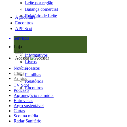
Leite por região
Balança comercial
Relatório de Leite
Agricultura
Encontros
APP Scot
Serviços
Loja
Loja
Informativos
Acessar
Livros
Notícias
Acessos
Clima
Planilhas
Artigos
Relatórios
TV Scot
Encontros
Podcasts
Agronegócio na mídia
Entrevistas
Agro sustentável
Cartas
Scot na mídia
Radar Sanitário