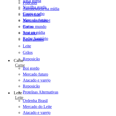
Vaca gorda
Podcasts
Novilha gorda
Agronegócio na mídia
Couro e sebo
Entrevistas
Mercado futuro
Agro sustentável
Cartas
Boi no mundo
Scot na mídia
Atacado
Radar Sanitário
Equivalentes
Leite
Grãos
Reposição
Carne
Carne
Boi gordo
Mercado futuro
Atacado e varejo
Reposição
Proteínas Alternativas
Leite
Leite
Ordenha Brasil
Mercado do Leite
Atacado e varejo