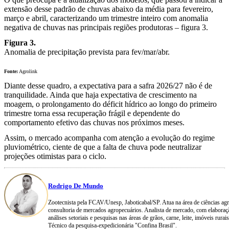
extensão desse padrão de chuvas abaixo da média para fevereiro,
março e abril, caracterizando um trimestre inteiro com anomalia
negativa de chuvas nas principais regiões produtoras – figura 3.
Figura 3.
Anomalia de precipitação prevista para fev/mar/abr.
Fonte:
Agrolink
Diante desse quadro, a expectativa para a safra 2026/27 não é de
tranquilidade. Ainda que haja expectativa de crescimento na
moagem, o prolongamento do déficit hídrico ao longo do primeiro
trimestre torna essa recuperação frágil e dependente do
comportamento efetivo das chuvas nos próximos meses.
Assim, o mercado acompanha com atenção a evolução do regime
pluviométrico, ciente de que a falta de chuva pode neutralizar
projeções otimistas para o ciclo.
Rodrigo De Mundo
Zootecnista pela FCAV/Unesp, Jaboticabal/SP. Atua na área de ciências agrá
consultoria de mercados agropecuários. Analista de mercado, com elaboraçã
análises setoriais e pesquisas nas áreas de grãos, carne, leite, imóveis rura
Técnico da pesquisa-expedicionária "Confina Brasil".