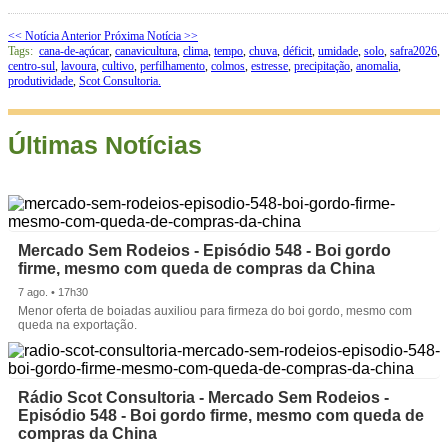
<< Notícia Anterior
Próxima Notícia >>
Tags:
cana-de-açúcar
,
canavicultura
,
clima
,
tempo
,
chuva
,
déficit
,
umidade
,
solo
,
safra2026
,
centro-sul
,
lavoura
,
cultivo
,
perfilhamento
,
colmos
,
estresse
,
precipitação
,
anomalia
,
produtividade
,
Scot Consultoria.
Últimas Notícias
Mercado Sem Rodeios - Episódio 548 - Boi gordo
firme, mesmo com queda de compras da China
7 ago. • 17h30
Menor oferta de boiadas auxiliou para firmeza do boi gordo, mesmo com
queda na exportação.
Rádio Scot Consultoria - Mercado Sem Rodeios -
Episódio 548 - Boi gordo firme, mesmo com queda de
compras da China