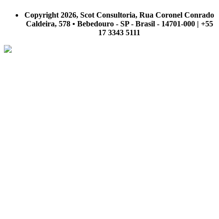
A Scot Consultoria não se responsabiliza por negócios realizados a partir das informações contidas em
nosso site.
Copyright 2026, Scot Consultoria, Rua Coronel Conrado
Caldeira, 578 • Bebedouro - SP - Brasil - 14701-000 | +55
17 3343 5111