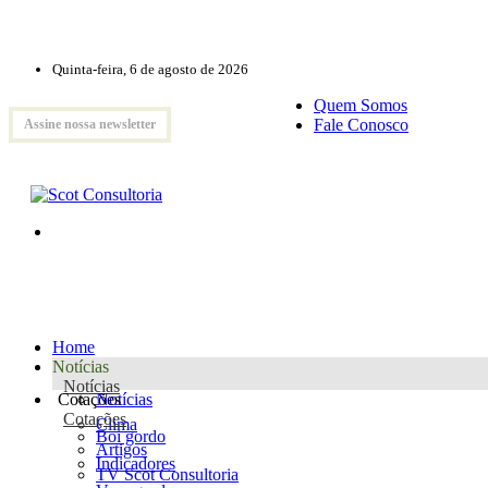
Quinta-feira, 6 de agosto de 2026
Quem Somos
Fale Conosco
Assine nossa newsletter
Home
Notícias
Notícias
Cotações
Notícias
Cotações
Clima
Boi gordo
Artigos
Indicadores
TV Scot Consultoria