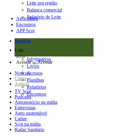
Leite por região
Balança comercial
Relatório de Leite
Agricultura
Encontros
APP Scot
Serviços
Loja
Loja
Informativos
Acessar
Livros
Notícias
Acessos
Clima
Planilhas
Artigos
Relatórios
TV Scot
Encontros
Podcasts
Agronegócio na mídia
Entrevistas
Agro sustentável
Cartas
Scot na mídia
Radar Sanitário