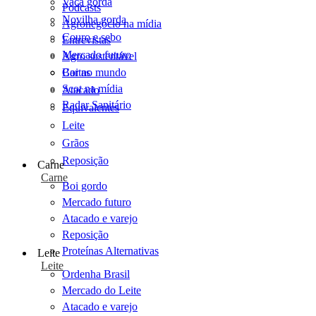
Vaca gorda
Podcasts
Novilha gorda
Agronegócio na mídia
Couro e sebo
Entrevistas
Mercado futuro
Agro sustentável
Cartas
Boi no mundo
Scot na mídia
Atacado
Radar Sanitário
Equivalentes
Leite
Grãos
Reposição
Carne
Carne
Boi gordo
Mercado futuro
Atacado e varejo
Reposição
Proteínas Alternativas
Leite
Leite
Ordenha Brasil
Mercado do Leite
Atacado e varejo