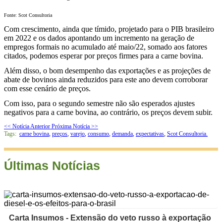
Fonte: Scot Consultoria
Com crescimento, ainda que tímido, projetado para o PIB brasileiro
em 2022 e os dados apontando um incremento na geração de
empregos formais no acumulado até maio/22, somado aos fatores
citados, podemos esperar por preços firmes para a carne bovina.
Além disso, o bom desempenho das exportações e as projeções de
abate de bovinos ainda reduzidos para este ano devem corroborar
com esse cenário de preços.
Com isso, para o segundo semestre não são esperados ajustes
negativos para a carne bovina, ao contrário, os preços devem subir.
<< Notícia Anterior
Próxima Notícia >>
Tags:
carne bovina
,
preços
,
varejo
,
consumo
,
demanda
,
expectativas
,
Scot Consultoria.
Últimas Notícias
Carta Insumos - Extensão do veto russo à exportação