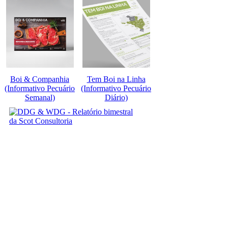
Boi & Companhia
Tem Boi na Linha
(Informativo Pecuário
(Informativo Pecuário
Semanal)
Diário)