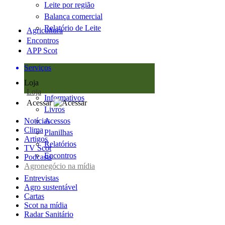
Leite por região
Balança comercial
Relatório de Leite
Agricultura
Encontros
APP Scot
Serviços
Loja
Loja
Informativos
Acessar
Livros
Notícias
Acessos
Clima
Planilhas
Artigos
Relatórios
TV Scot
Encontros
Podcasts
Agronegócio na mídia
Entrevistas
Agro sustentável
Cartas
Scot na mídia
Radar Sanitário