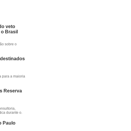
do veto
 o Brasil
ção sobre o
 destinados
a para a maioria
os Reserva
nsultoria,
ica durante o.
o Paulo