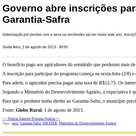
Governo abre inscrições pa
Garantia-Safra
Indenização por perdas com a seca ou enchentes vai ser maior este ano. Inscriç
Sexta-feira, 2 de agosto de 2013 - 8h30
O benefício pago aos agricultores do semiárido que perderam mais d
A inscrição para participar do programa começa na sexta-feira (2/8) 
Para aderir, o agricultor precisa pagar uma taxa de R$12,75. Os inte
Segundo o Ministério do Desenvolvimento Agrário, a expectativa é que
Para que o produtor tenha direito ao Garantia-Safra, o município prec
Fonte:
Globo Rural
. 1 de agosto de 2013.
<< Notícia Anterior
Próxima Notícia >>
Tags:
seca
,
Garantia-Safra
,
EMATER
,
Ministério do Desenvolvimento Agrário