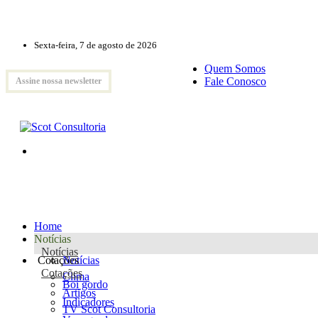
Sexta-feira, 7 de agosto de 2026
Quem Somos
Fale Conosco
Assine nossa newsletter
Home
Notícias
Notícias
Cotações
Notícias
Cotações
Clima
Boi gordo
Artigos
Indicadores
TV Scot Consultoria