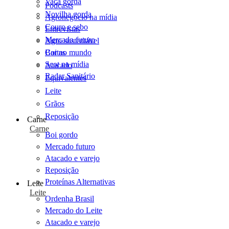
Vaca gorda
Podcasts
Novilha gorda
Agronegócio na mídia
Couro e sebo
Entrevistas
Mercado futuro
Agro sustentável
Cartas
Boi no mundo
Scot na mídia
Atacado
Radar Sanitário
Equivalentes
Leite
Grãos
Reposição
Carne
Carne
Boi gordo
Mercado futuro
Atacado e varejo
Reposição
Proteínas Alternativas
Leite
Leite
Ordenha Brasil
Mercado do Leite
Atacado e varejo