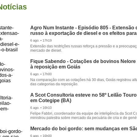
Notícias
Agro Num Instante - Episódio 805 - Extensão 
russo à exportação de diesel e os efeitos para
6 ago. • 17h19
Extensão das restrições russas reforça a pressão e a preocupa
mercado de diesel.
Fique Sabendo - Cotações de bovinos Nelore
à reposição em Goiás
6 ago. • 17h00
Na comparação com as cotações há 30 dias, Goiás registrou alt
das categorias da reposição.
A Scot Consultoria esteve no 58º Leilão Tour
em Cotegipe (BA)
6 ago. • 16h10
Felipe Fabbri, coordenador da equipe de inteligência da Scot Co
ministrou palestra sobre mercado da pecuária de cria e de genét
Mercado do boi gordo: sem mudanças em Sã
6 ago. • 16h00