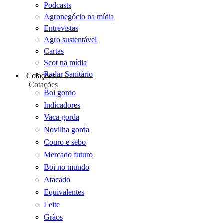
Podcasts
Agronegócio na mídia
Entrevistas
Agro sustentável
Cartas
Scot na mídia
Radar Sanitário
Cotações
Cotações
Boi gordo
Indicadores
Vaca gorda
Novilha gorda
Couro e sebo
Mercado futuro
Boi no mundo
Atacado
Equivalentes
Leite
Grãos