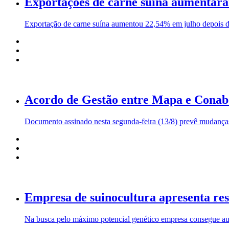
Exportações de carne suína aumentara
Exportação de carne suína aumentou 22,54% em julho depois d
Acordo de Gestão entre Mapa e Conab 
Documento assinado nesta segunda-feira (13/8) prevê mudanç
Empresa de suinocultura apresenta res
Na busca pelo máximo potencial genético empresa consegue au