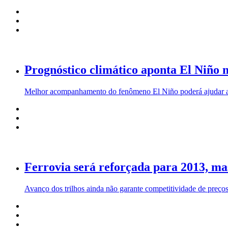
Prognóstico climático aponta El Niño 
Melhor acompanhamento do fenômeno El Niño poderá ajudar agr
Ferrovia será reforçada para 2013, mas
Avanço dos trilhos ainda não garante competitividade de preços