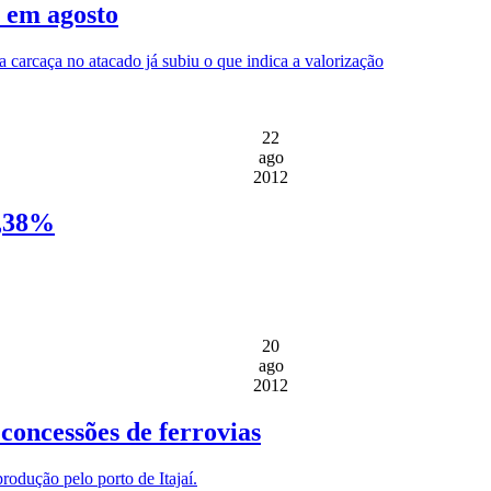
 em agosto
a carcaça no atacado já subiu o que indica a valorização
22
ago
2012
1,38%
20
ago
2012
concessões de ferrovias
rodução pelo porto de Itajaí.