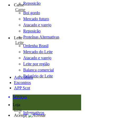
Reposição
Carne
Carne
Boi gordo
Mercado futuro
Atacado e varejo
Reposição
Proteínas Alternativas
Leite
Leite
Ordenha Brasil
Mercado do Leite
Atacado e varejo
Leite por região
Balança comercial
Relatório de Leite
Agricultura
Encontros
APP Scot
Serviços
Loja
Loja
Informativos
Acessar