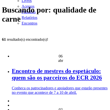
Livros
Acessos
Buscando por: qualidade de
Planilhas
carne
Relatórios
Encontros
61
resultado(s) encontrado(s)!
06
abr
Encontro de mestres do espetáculo:
quem são os parceiros do ECR 2026
Conheça os patrocinadores e apoiadores que estarão presentes
no evento que acontece de 7 a 10 de abril.
02