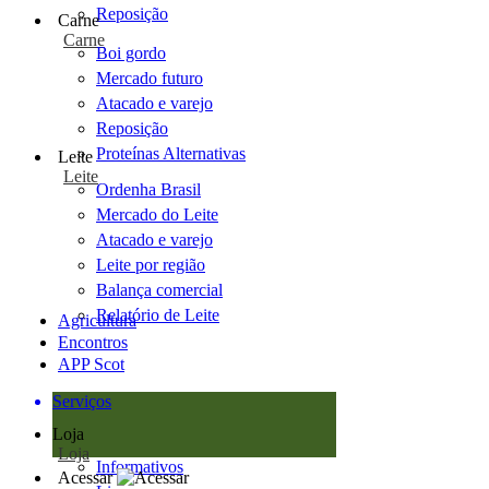
Reposição
Carne
Carne
Boi gordo
Mercado futuro
Atacado e varejo
Reposição
Proteínas Alternativas
Leite
Leite
Ordenha Brasil
Mercado do Leite
Atacado e varejo
Leite por região
Balança comercial
Relatório de Leite
Agricultura
Encontros
APP Scot
Serviços
Loja
Loja
Informativos
Acessar