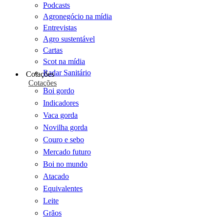
Podcasts
Agronegócio na mídia
Entrevistas
Agro sustentável
Cartas
Scot na mídia
Radar Sanitário
Cotações
Cotações
Boi gordo
Indicadores
Vaca gorda
Novilha gorda
Couro e sebo
Mercado futuro
Boi no mundo
Atacado
Equivalentes
Leite
Grãos