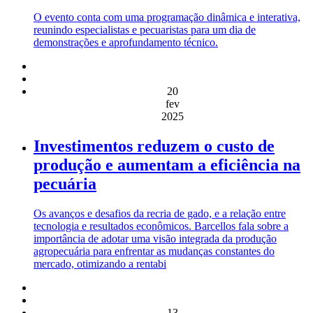
O evento conta com uma programação dinâmica e interativa,
reunindo especialistas e pecuaristas para um dia de
demonstrações e aprofundamento técnico.
20
fev
2025
Investimentos reduzem o custo de
produção e aumentam a eficiência na
pecuária
Os avanços e desafios da recria de gado, e a relação entre
tecnologia e resultados econômicos. Barcellos fala sobre a
importância de adotar uma visão integrada da produção
agropecuária para enfrentar as mudanças constantes do
mercado, otimizando a rentabi
13