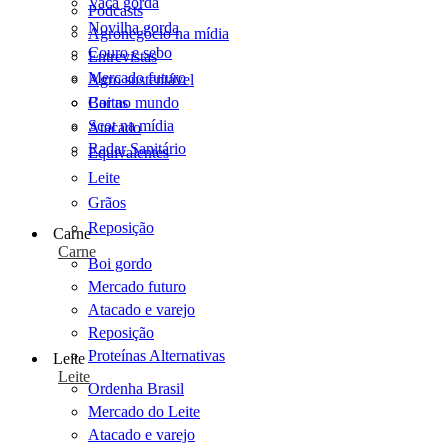
Vaca gorda
Podcasts
Novilha gorda
Agronegócio na mídia
Couro e sebo
Entrevistas
Mercado futuro
Agro sustentável
Cartas
Boi no mundo
Scot na mídia
Atacado
Radar Sanitário
Equivalentes
Leite
Grãos
Reposição
Carne
Carne
Boi gordo
Mercado futuro
Atacado e varejo
Reposição
Proteínas Alternativas
Leite
Leite
Ordenha Brasil
Mercado do Leite
Atacado e varejo