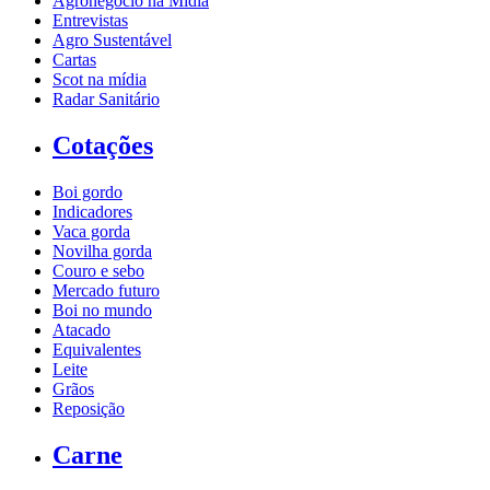
Agronegócio na Mídia
Entrevistas
Agro Sustentável
Cartas
Scot na mídia
Radar Sanitário
Cotações
Boi gordo
Indicadores
Vaca gorda
Novilha gorda
Couro e sebo
Mercado futuro
Boi no mundo
Atacado
Equivalentes
Leite
Grãos
Reposição
Carne