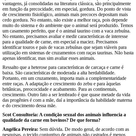
vantagens, já consolidadas na literatura clássica, são principalmente
em função da precocidade, em especial, gordura. Do ponto de vista
de crescimento fisiológico, animais mais precoces depositam mais
cedo gordura. No entanto, não existe a melhor raça, pois depende
muito do sistema e do ambiente que o animal será produzido. Temos
um casamento perfeito, que é o animal taurino com a vaca zebuína.
No entanto, precisamos avaliar e medir características de interesse
para a qualidade de carne, em especial a maciez. Precisamos
identificar touros e pais de vacas zebuínas que sejam viáveis para
utilização em sistemas de cruzamentos com raças taurinas. Não basta
apenas identificar, mas sim avaliar esses animais.
Ressalto que a heterose para características de carcaça e carne é
baixa. São características de moderada a alta herdabilidade.
Portanto, em um cruzamento, importa mais a complementaridade
entre raças. A adaptação e crescimento do zebu e para àquelas
britânicas, preococidade e acabamento. Para as continentais,
crescimento. Outro fato a ser lembrado é que quase metade da vida
das progênies é com a mãe, daí a importância da habilidade materna
e do crescimento dessa mãe.
Scot Consultoria: A condição sexual dos animais influencia a
qualidade da carne em bovinos? De que forma?
Angélica Pereira:
Sem dúvida. De modo geral, de acordo com as
pesquisas, o tecido conjuntivo de animais não castrados é menos