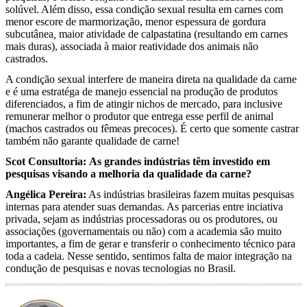
solúvel. Além disso, essa condição sexual resulta em carnes com
menor escore de marmorização, menor espessura de gordura
subcutânea
,
maior atividade de calpastatina (resultando em carnes
mais duras), associada à maior reatividade dos animais não
castrados.
A condição sexual interfere de maneira direta na qualidade da carne
e é uma estratéga de manejo essencial na produção de produtos
diferenciados, a fim de atingir nichos de mercado, para inclusive
remunerar melhor o produtor que entrega esse perfil de animal
(machos castrados ou fêmeas precoces). É certo que somente castrar
também não garante qualidade de carne!
Scot Consultoria:
As grandes indústrias têm investido em
pesquisas visando a melhoria da qualidade da carne?
Angélica Pereira:
As indústrias brasileiras fazem muitas pesquisas
internas para atender suas demandas. As parcerias entre inciativa
privada, sejam as indústrias processadoras ou os produtores, ou
associações (governamentais ou não) com a academia são muito
importantes, a fim de gerar e transferir o conhecimento técnico para
toda a cadeia. Nesse sentido, sentimos falta de maior integração na
condução de pesquisas e novas tecnologias no Brasil.