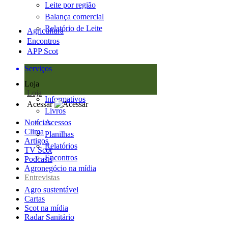
Leite por região
Balança comercial
Relatório de Leite
Agricultura
Encontros
APP Scot
Serviços
Loja
Loja
Informativos
Acessar
Livros
Notícias
Acessos
Clima
Planilhas
Artigos
Relatórios
TV Scot
Encontros
Podcasts
Agronegócio na mídia
Entrevistas
Agro sustentável
Cartas
Scot na mídia
Radar Sanitário