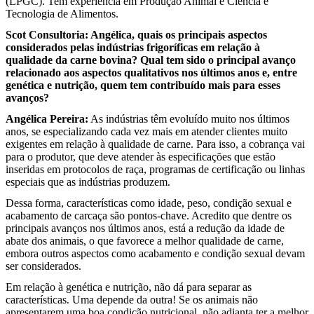
(LPGC). Tem experiência em Produção Animal e Ciência e
Tecnologia de Alimentos.
Scot Consultoria: Angélica, quais os principais aspectos
considerados pelas indústrias frigoríficas em relação à
qualidade da carne bovina? Qual tem sido o principal avanço
relacionado aos aspectos qualitativos nos últimos anos e, entre
genética e nutrição, quem tem contribuído mais para esses
avanços?
Angélica Pereira:
As indústrias têm evoluído muito nos últimos
anos, se especializando cada vez mais em atender clientes muito
exigentes em relação à qualidade de carne. Para isso, a cobrança vai
para o produtor, que deve atender às especificações que estão
inseridas em protocolos de raça, programas de certificação ou linhas
especiais que as indústrias produzem.
Dessa forma, características como idade, peso, condição sexual e
acabamento de carcaça são pontos-chave. Acredito que dentre os
principais avanços nos últimos anos, está a redução da idade de
abate dos animais, o que favorece a melhor qualidade de carne,
embora outros aspectos como acabamento e condição sexual devam
ser considerados.
Em relação à genética e nutrição, não dá para separar as
características. Uma depende da outra! Se os animais não
apresentarem uma boa condição nutricional, não adianta ter a melhor