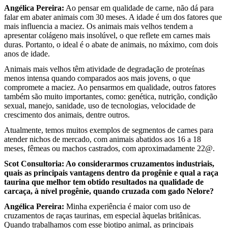
Angélica Pereira:
Ao pensar em qualidade de carne, não dá para
falar em abater animais com 30 meses. A idade é um dos fatores que
mais influencia a maciez. Os animais mais velhos tendem a
apresentar colágeno mais insolúvel, o que reflete em carnes mais
duras. Portanto, o ideal é o abate de animais, no máximo, com dois
anos de idade.
Animais mais velhos têm atividade de degradação de proteínas
menos intensa quando comparados aos mais jovens, o que
compromete a maciez. Ao pensarmos em qualidade, outros fatores
também são muito importantes, como: genética, nutrição, condição
sexual, manejo, sanidade, uso de tecnologias, velocidade de
crescimento dos animais, dentre outros.
Atualmente, temos muitos exemplos de segmentos de carnes para
atender nichos de mercado, com animais abatidos aos 16 a 18
meses, fêmeas ou machos castrados, com aproximadamente 22@.
Scot Consultoria: Ao considerarmos cruzamentos industriais,
quais as principais vantagens dentro da progênie e qual a raça
taurina que melhor tem obtido resultados na qualidade de
carcaça, à nível progênie, quando cruzada com gado Nelore?
Angélica Pereira:
Minha experiência é maior com uso de
cruzamentos de raças taurinas, em especial àquelas britânicas.
Quando trabalhamos com esse biotipo animal, as principais