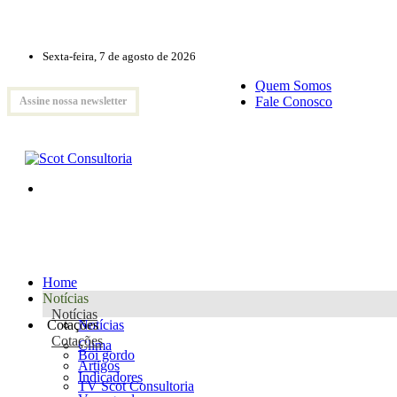
Sexta-feira, 7 de agosto de 2026
Quem Somos
Fale Conosco
Assine nossa newsletter
Home
Notícias
Notícias
Cotações
Notícias
Cotações
Clima
Boi gordo
Artigos
Indicadores
TV Scot Consultoria