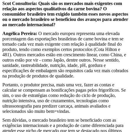
Scot Consultoria:
Quais são os mercados mais exigentes com
relação aos aspectos qualitativos da carne bovina? O
consumidor brasileiro tem exigido também esses novos aspectos
ou o mercado brasileiro se beneficiou dos avanços para atender
ao mercado internacional?
Angélica Pereira:
O mercado europeu representa uma elevada
porcentagem das exportações brasileiras de carne bovina e tem se
tornado cada vez mais exigente com relação à qualidade final do
produto, tendo como exemplos certos protocolos (Cota Hilton e
481). Outros mercados estão em crescimento linear, como China, e
outros estão por vir - como Japão, dentre outros. Nesse sentido,
sanidade, rastreabilidade, nutrição, idade, pH, gordura e
especificações de embalagem são requisitos cada vez mais cobrados
na produção de produtos de qualidade.
Portanto, o produtor precisa, mais uma vez, fazer as contas e
calcular se compensam as bonificações pagas pelos frigoríficos. Se
sim, o uso de estratégias como redução do ciclo de produção,
nutrição intensiva, uso de cruzamentos, tecnologias como
ultrassonografia para predizer carcaça, animais avaliados e
selecionados são muito bem=vindas.
Sem dúvidas, o mercado brasileiro tem se beneficiado com as
exigências internacionais e a produção de carne diferenciada para
atender esse nicho de mercado que tem se destacado nos últimos