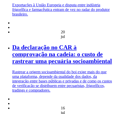
Exportações à União Europeia e disputa entre indústria
frigorífica e farmacêutica entram de vez no radar do produtor
brasileiro.
20
jul
Da declaração no CAR à
comprovação na cadeia: o custo de
rastrear uma pecuária socioambiental
Rastrear a origem socioambiental do boi exige mais do que
uma plataforma, depende da qualidade dos dados, da
integração entre bases públicas e privadas e de como os custos
de verificação se distribuem entre pecuaristas, frigoríficos,
tradings e compradores.
16
jul