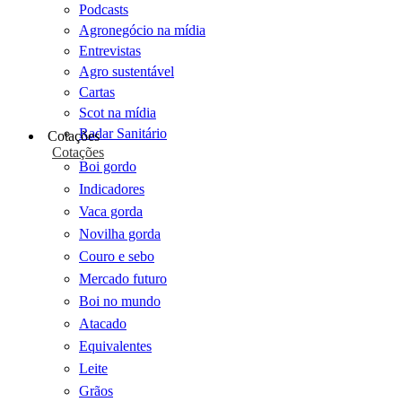
Podcasts
Agronegócio na mídia
Entrevistas
Agro sustentável
Cartas
Scot na mídia
Radar Sanitário
Cotações
Cotações
Boi gordo
Indicadores
Vaca gorda
Novilha gorda
Couro e sebo
Mercado futuro
Boi no mundo
Atacado
Equivalentes
Leite
Grãos