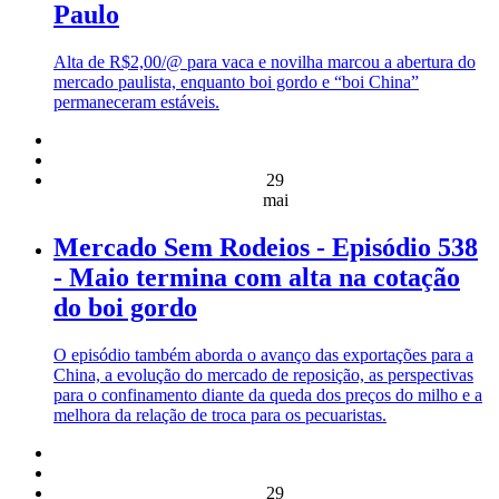
Paulo
Alta de R$2,00/@ para vaca e novilha marcou a abertura do
mercado paulista, enquanto boi gordo e “boi China”
permaneceram estáveis.
29
mai
Mercado Sem Rodeios - Episódio 538
- Maio termina com alta na cotação
do boi gordo
O episódio também aborda o avanço das exportações para a
China, a evolução do mercado de reposição, as perspectivas
para o confinamento diante da queda dos preços do milho e a
melhora da relação de troca para os pecuaristas.
29