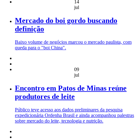
14
jul
Mercado do boi gordo buscando
definição
Baixo volume de negócios marcou o mercado paulista, com
queda para o "boi China".
09
jul
Encontro em Patos de Minas reúne
produtores de leite
Público teve acesso aos dados preliminares da pesquisa
expedicionária Ordenha Brasil e ainda acompanhou palestras
sobre mercado do leite, tecnologia e nutrição.