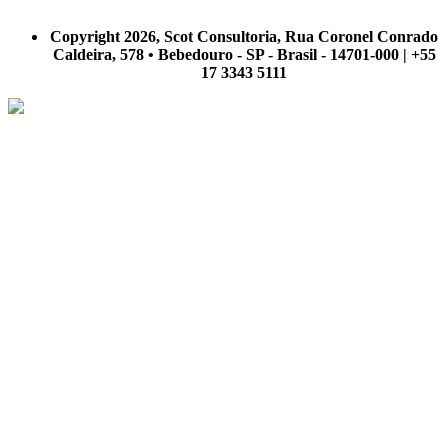
A Scot Consultoria não se responsabiliza por negócios realizados a partir das informações contidas em
nosso site.
Copyright 2026, Scot Consultoria, Rua Coronel Conrado
Caldeira, 578 • Bebedouro - SP - Brasil - 14701-000 | +55
17 3343 5111