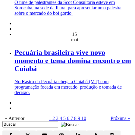
O time de palestrantes da Scot Consultoria esteve em
Sorocaba, na sede da Ihara, para apresentar uma palestra
sobre o mercado do boi gordo.
15
mai
Pecuária brasileira vive novo
momento e tema domina encontro em
Cuiabá
No Rastro da Pecuária chega a Cuiabá (MT) com
programação focada em mercado, produção e tomada de
decisão.
« Anterior
1
2
3
4
5
6
7
8
9
10
Próxima »