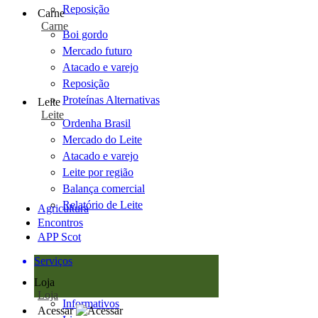
Reposição
Carne
Carne
Boi gordo
Mercado futuro
Atacado e varejo
Reposição
Proteínas Alternativas
Leite
Leite
Ordenha Brasil
Mercado do Leite
Atacado e varejo
Leite por região
Balança comercial
Relatório de Leite
Agricultura
Encontros
APP Scot
Serviços
Loja
Loja
Informativos
Acessar