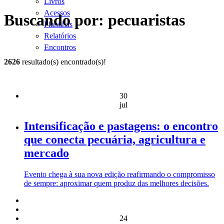
Livros
Acessos
Buscando por: pecuaristas
Planilhas
Relatórios
Encontros
2626
resultado(s) encontrado(s)!
30
jul
Intensificação e pastagens: o encontro
que conecta pecuária, agricultura e
mercado
Evento chega à sua nova edição reafirmando o compromisso
de sempre: aproximar quem produz das melhores decisões.
24