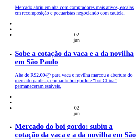
Mercado abriu em alta com compradores mais ativos, escalas
em recomposição e pecuaristas negociando com cautela.
02
jun
Sobe a cotação da vaca e a da novilha
em São Paulo
Alta de R$2,00/@ para vaca e novilha marcou a abertura do
mercado paulista, enquanto boi gordo e “boi China”
permaneceram estáveis.
02
jun
Mercado do boi gordo: subiu a
cotação da vaca e a da novilha em São