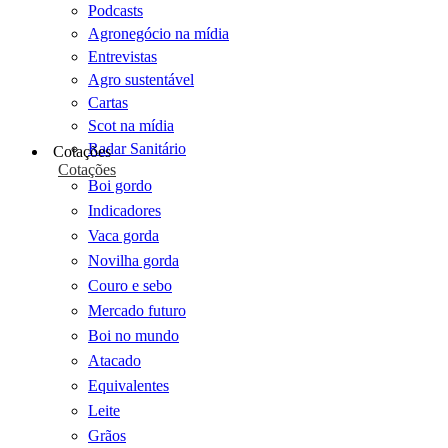
Podcasts
Agronegócio na mídia
Entrevistas
Agro sustentável
Cartas
Scot na mídia
Radar Sanitário
Cotações
Cotações
Boi gordo
Indicadores
Vaca gorda
Novilha gorda
Couro e sebo
Mercado futuro
Boi no mundo
Atacado
Equivalentes
Leite
Grãos