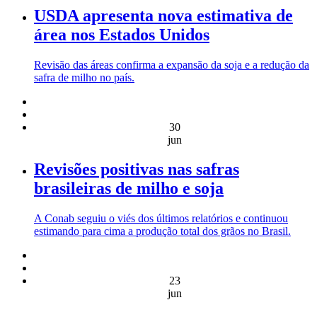
USDA apresenta nova estimativa de
área nos Estados Unidos
Revisão das áreas confirma a expansão da soja e a redução da
safra de milho no país.
30
jun
Revisões positivas nas safras
brasileiras de milho e soja
A Conab seguiu o viés dos últimos relatórios e continuou
estimando para cima a produção total dos grãos no Brasil.
23
jun