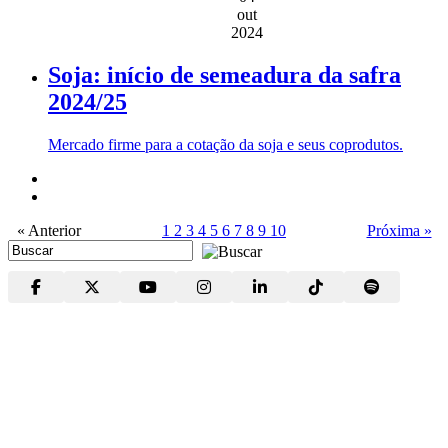
out
2024
Soja: início de semeadura da safra
2024/25
Mercado firme para a cotação da soja e seus coprodutos.
« Anterior
1
2
3
4
5
6
7
8
9
10
Próxima »