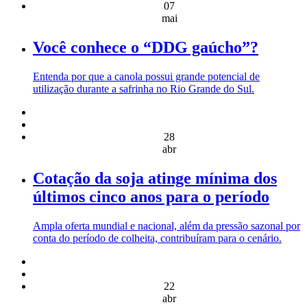
07
mai
Você conhece o “DDG gaúcho”?
Entenda por que a canola possui grande potencial de
utilização durante a safrinha no Rio Grande do Sul.
28
abr
Cotação da soja atinge mínima dos
últimos cinco anos para o período
Ampla oferta mundial e nacional, além da pressão sazonal por
conta do período de colheita, contribuíram para o cenário.
22
abr