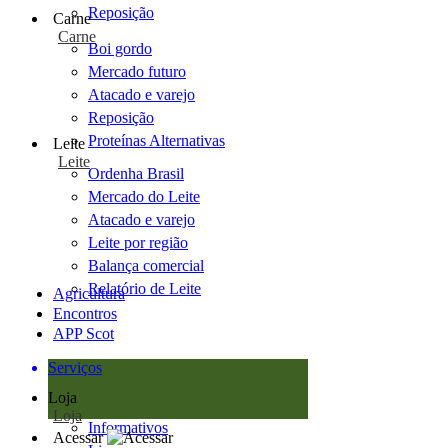
Reposição
Carne
Carne
Boi gordo
Mercado futuro
Atacado e varejo
Reposição
Proteínas Alternativas
Leite
Leite
Ordenha Brasil
Mercado do Leite
Atacado e varejo
Leite por região
Balança comercial
Relatório de Leite
Agricultura
Encontros
APP Scot
Serviços
Loja
Loja
Informativos
Acessar