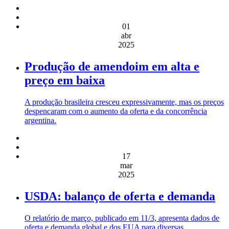
01
abr
2025
Produção de amendoim em alta e
preço em baixa
A produção brasileira cresceu expressivamente, mas os preços
despencaram com o aumento da oferta e da concorrência
argentina.
17
mar
2025
USDA: balanço de oferta e demanda
O relatório de março, publicado em 11/3, apresenta dados de
oferta e demanda global e dos EUA para diversas