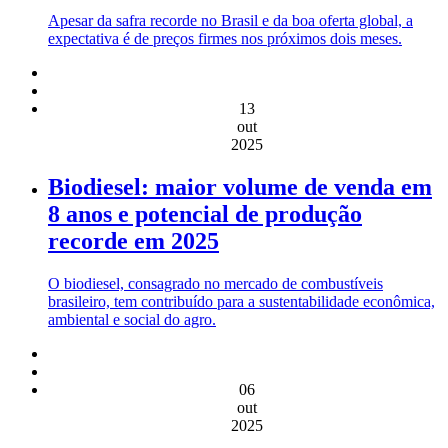
Apesar da safra recorde no Brasil e da boa oferta global, a
expectativa é de preços firmes nos próximos dois meses.
13
out
2025
Biodiesel: maior volume de venda em
8 anos e potencial de produção
recorde em 2025
O biodiesel, consagrado no mercado de combustíveis
brasileiro, tem contribuído para a sustentabilidade econômica,
ambiental e social do agro.
06
out
2025