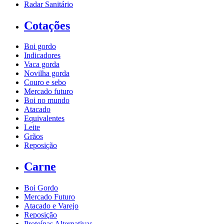
Radar Sanitário
Cotações
Boi gordo
Indicadores
Vaca gorda
Novilha gorda
Couro e sebo
Mercado futuro
Boi no mundo
Atacado
Equivalentes
Leite
Grãos
Reposição
Carne
Boi Gordo
Mercado Futuro
Atacado e Varejo
Reposição
Proteínas Alternativas