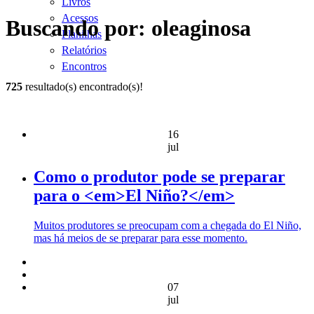
Livros
Acessos
Buscando por: oleaginosa
Planilhas
Relatórios
Encontros
725
resultado(s) encontrado(s)!
16
jul
Como o produtor pode se preparar
para o <em>El Niño?</em>
Muitos produtores se preocupam com a chegada do El Niño,
mas há meios de se preparar para esse momento.
07
jul