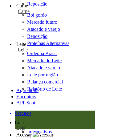
Reposição
Carne
Carne
Boi gordo
Mercado futuro
Atacado e varejo
Reposição
Proteínas Alternativas
Leite
Leite
Ordenha Brasil
Mercado do Leite
Atacado e varejo
Leite por região
Balança comercial
Relatório de Leite
Agricultura
Encontros
APP Scot
Serviços
Loja
Loja
Informativos
Acessar