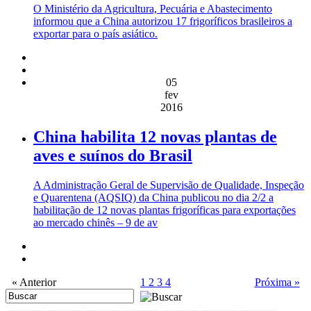
O Ministério da Agricultura, Pecuária e Abastecimento
informou que a China autorizou 17 frigoríficos brasileiros a
exportar para o país asiático.
05
fev
2016
China habilita 12 novas plantas de
aves e suínos do Brasil
A Administração Geral de Supervisão de Qualidade, Inspeção
e Quarentena (AQSIQ) da China publicou no dia 2/2 a
habilitação de 12 novas plantas frigoríficas para exportações
ao mercado chinês – 9 de av
« Anterior
1
2
3
4
Próxima »