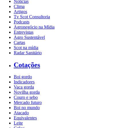
Notícias
Clima
Artigos
Tv Scot Consultoria
Podcasts
Agronegócio na Mídia
Entrevistas
Agro Sustentável
Cartas
Scot na mídia
Radar Sanitário
Cotações
Boi gordo
Indicadores
Vaca gorda
Novilha gorda
Couro e sebo
Mercado futuro
Boi no mundo
Atacado
Equivalentes
Leite