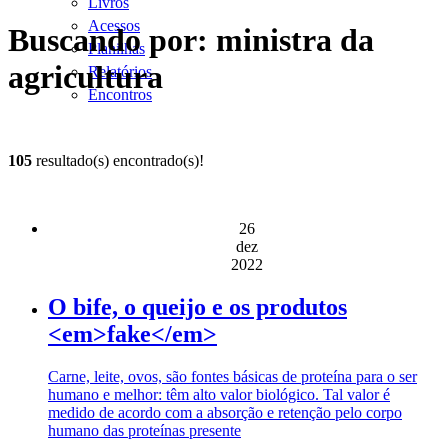
Livros
Acessos
Buscando por: ministra da
Planilhas
agricultura
Relatórios
Encontros
105
resultado(s) encontrado(s)!
26
dez
2022
O bife, o queijo e os produtos
<em>fake</em>
Carne, leite, ovos, são fontes básicas de proteína para o ser
humano e melhor: têm alto valor biológico. Tal valor é
medido de acordo com a absorção e retenção pelo corpo
humano das proteínas presente