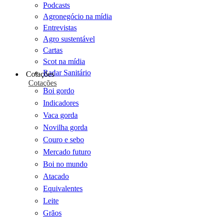
Podcasts
Agronegócio na mídia
Entrevistas
Agro sustentável
Cartas
Scot na mídia
Radar Sanitário
Cotações
Cotações
Boi gordo
Indicadores
Vaca gorda
Novilha gorda
Couro e sebo
Mercado futuro
Boi no mundo
Atacado
Equivalentes
Leite
Grãos