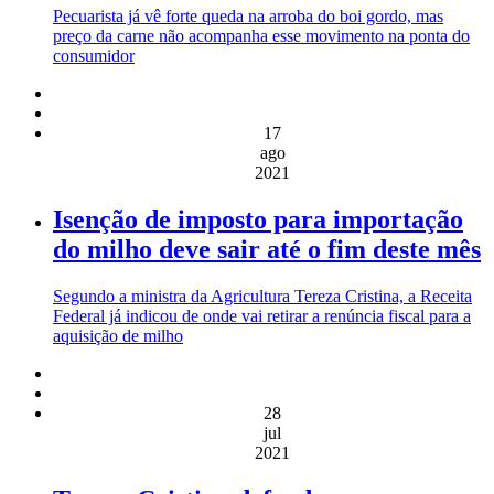
Pecuarista já vê forte queda na arroba do boi gordo, mas
preço da carne não acompanha esse movimento na ponta do
consumidor
17
ago
2021
Isenção de imposto para importação
do milho deve sair até o fim deste mês
Segundo a ministra da Agricultura Tereza Cristina, a Receita
Federal já indicou de onde vai retirar a renúncia fiscal para a
aquisição de milho
28
jul
2021