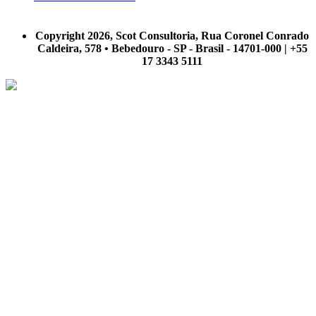
A Scot Consultoria não se responsabiliza por negócios realizados a partir das informações contidas em
nosso site.
Copyright 2026, Scot Consultoria, Rua Coronel Conrado
Caldeira, 578 • Bebedouro - SP - Brasil - 14701-000 | +55
17 3343 5111