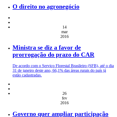
O direito no agronegócio
14
mar
2016
Ministra se diz a favor de
prorrogação do prazo do CAR
De acordo com o Serviço Florestal Brasileiro (SFB), até o dia
31 de janeiro deste ano, 66,1% das áreas rurais do país já
estão cadastradas.
26
fev
2016
Governo quer ampliar participação