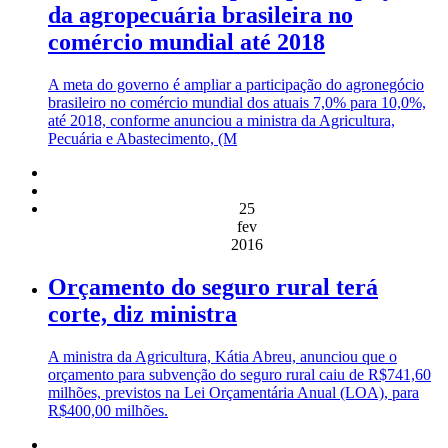
da agropecuária brasileira no
comércio mundial até 2018
A meta do governo é ampliar a participação do agronegócio
brasileiro no comércio mundial dos atuais 7,0% para 10,0%,
até 2018, conforme anunciou a ministra da Agricultura,
Pecuária e Abastecimento, (M
25
fev
2016
Orçamento do seguro rural terá
corte, diz ministra
A ministra da Agricultura, Kátia Abreu, anunciou que o
orçamento para subvenção do seguro rural caiu de R$741,60
milhões, previstos na Lei Orçamentária Anual (LOA), para
R$400,00 milhões.