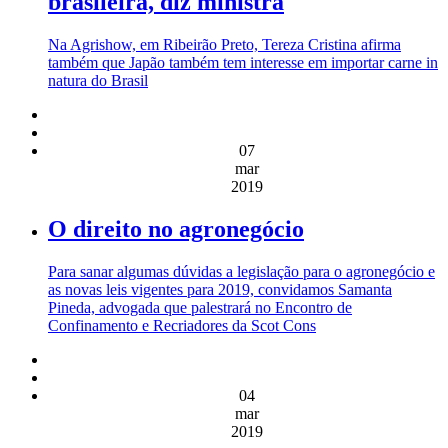
brasileira, diz ministra
Na Agrishow, em Ribeirão Preto, Tereza Cristina afirma
também que Japão também tem interesse em importar carne in
natura do Brasil
07
mar
2019
O direito no agronegócio
Para sanar algumas dúvidas a legislação para o agronegócio e
as novas leis vigentes para 2019, convidamos Samanta
Pineda, advogada que palestrará no Encontro de
Confinamento e Recriadores da Scot Cons
04
mar
2019