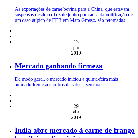
As exportações de carne bovina para a China, que estavam
suspensas desde o dia 3 de junho por causa da notificação de
um caso atípico de EEB em Mato Grosso, são retomadas
13
jun
2019
Mercado ganhando firmeza
De modo geral, o mercado iniciou a quinta-feira mais
animado frente aos outros dias desta semana.
29
abr
2019
Índia abre mercado à carne de frango