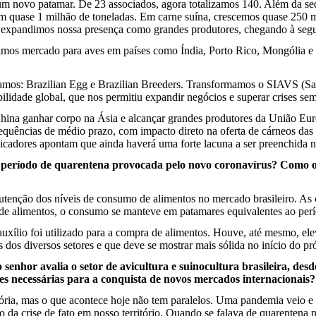
a um novo patamar. De 23 associados, agora totalizamos 140. Além da se
 quase 1 milhão de toneladas. Em carne suína, crescemos quase 250 mi
, expandimos nossa presença como grandes produtores, chegando à seg
mos mercado para aves em países como Índia, Porto Rico, Mongólia e C
iamos: Brazilian Egg e Brazilian Breeders. Transformamos o SIAVS (Sal
ibilidade global, que nos permitiu expandir negócios e superar crises se
China ganhar corpo na Ásia e alcançar grandes produtores da União Euro
equências de médio prazo, com impacto direto na oferta de cárneos das 
icadores apontam que ainda haverá uma forte lacuna a ser preenchida 
 período de quarentena provocada pelo novo coronavírus? Como o 
nutenção dos níveis de consumo de alimentos no mercado brasileiro. A
de alimentos, o consumo se manteve em patamares equivalentes ao perí
auxílio foi utilizado para a compra de alimentos. Houve, até mesmo, e
dos diversos setores e que deve se mostrar mais sólida no início do p
senhor avalia o setor de avicultura e suinocultura brasileira, de
udes necessárias para a conquista de novos mercados internacionais?
istória, mas o que acontece hoje não tem paralelos. Uma pandemia vei
io da crise de fato em nosso território. Quando se falava de quarentena 