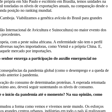
de própria em São Paulo e escritório em Brasília, temos unidades na
l toneladas os níveis de exportações anuais, na comparação desde o
unda posição no ranking mundial.
amboja. Viabilizamos a genética avícola do Brasil para grandes
ão Internacional de Avicultura e Suinocultura) no maior evento dos
m precedentes.
peia, com a peste suína africana. A enfermidade não tem o perfil
diversas nações importadoras, como Vietnã e a própria China. E,
naquele mercado por importações.
senhor enxerga a participação do auxílio emergencial no
s consequências da pandemia global (como o desemprego e a queda de
odo anterior à pandemia.
levação do consumo de determinadas proteínas. A esperada retomada
róximo ano, deverá seguir sustentando os níveis de consumo.
sde o início da pandemia até o momento? Na sua opinião, como
o e mudou a forma como vemos e vivemos neste mundo. Os esforços
nos grandes centros urbanos, indústrias em todo o país já realizavam