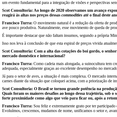
um evento fundamental para a integração de visões e perspectivas sensí
Scot Consultoria: Ao longo de 2020 observamos um avanço exponen
reagirá às altas nos preços dessas
commodities
até o final deste a
Francisco Turra:
O movimento natural é a redução da oferta de produ
ave pouco produtiva. Naturalmente, esse movimento de queda de prod
É importante destacar que não faltam insumos, segundo a própria Mini
Isso nos leva à conclusão de que esta espiral de preços vivida atualmen
Scot Consultoria: Com a alta das cotações do boi gordo, o senho
mercado doméstico e internacional?
Francisco Turra:
Como cadeia mais alongada, a suinocultura tem cres
adequada, especialmente graças ao excelente desempenho no mercado 
Já para o setor de aves, a situação é mais complexa. O mercado inter
carnes diante da situação que coloquei acima, com a priorização de i
Scot Consultoria: O Brasil se tornou grande potência na produçã
Quais foram os maiores desafios ao longo dessa trajetória, sob o 
forte proximidade como algo que veio para ficar ou, após a retom
Francisco Turra:
Sou feliz e extremamente grato por ter participado 
Evoluímos, crescemos, mudamos de nome, unificamos o setor e, avanç