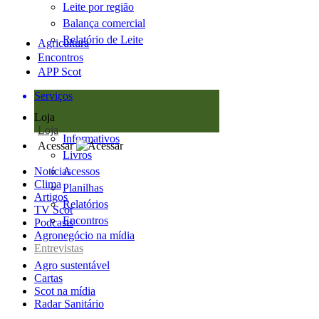
Leite por região
Balança comercial
Relatório de Leite
Agricultura
Encontros
APP Scot
Serviços
Loja
Loja
Informativos
Acessar
Livros
Notícias
Acessos
Clima
Planilhas
Artigos
Relatórios
TV Scot
Encontros
Podcasts
Agronegócio na mídia
Entrevistas
Agro sustentável
Cartas
Scot na mídia
Radar Sanitário