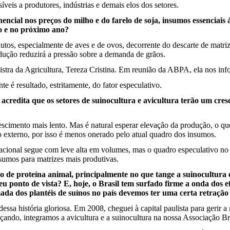
veis a produtores, indústrias e demais elos dos setores.
cial nos preços do milho e do farelo de soja, insumos essenciais 
no e no próximo ano?
tos, especialmente de aves e de ovos, decorrente do descarte de matriz
ução reduzirá a pressão sobre a demanda de grãos.
stra da Agricultura, Tereza Cristina. Em reunião da ABPA, ela nos inf
te é resultado, estritamente, do fator especulativo.
r acredita que os setores de suinocultura e avicultura terão um cr
cimento mais lento. Mas é natural esperar elevação da produção, o que
externo, por isso é menos onerado pelo atual quadro dos insumos.
nacional segue com leve alta em volumes, mas o quadro especulativo no 
nsumos para matrizes mais produtivas.
o de proteína animal, principalmente no que tange a suinocultura 
seu ponto de vista? E, hoje, o Brasil tem surfado firme a onda dos 
ada dos plantéis de suínos no país devemos ter uma certa retração
dessa história gloriosa. Em 2008, cheguei à capital paulista para gerir 
ando, integramos a avicultura e a suinocultura na nossa Associação Br