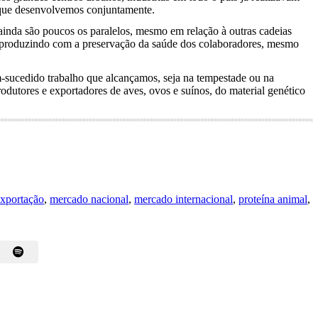
s que desenvolvemos conjuntamente.
ainda são poucos os paralelos, mesmo em relação à outras cadeias
m produzindo com a preservação da saúde dos colaboradores, mesmo
-sucedido trabalho que alcançamos, seja na tempestade ou na
dutores e exportadores de aves, ovos e suínos, do material genético
xportação
,
mercado nacional
,
mercado internacional
,
proteína animal
,