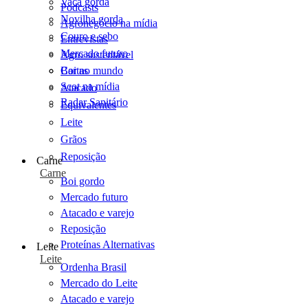
Vaca gorda
Podcasts
Novilha gorda
Agronegócio na mídia
Couro e sebo
Entrevistas
Mercado futuro
Agro sustentável
Cartas
Boi no mundo
Scot na mídia
Atacado
Radar Sanitário
Equivalentes
Leite
Grãos
Reposição
Carne
Carne
Boi gordo
Mercado futuro
Atacado e varejo
Reposição
Proteínas Alternativas
Leite
Leite
Ordenha Brasil
Mercado do Leite
Atacado e varejo