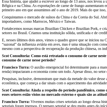
Essa história, que ajudei a escrever ao longo de 13 anos, nos levou 
Bélgica e na China. As exportações de carne de frango aumentaram em
primeiro ano em que assumimos até o ano de 2019. Mais do que isso
Conquistamos o mercado de suínos da China e da Coreia do Sul. Abri
importadores, como Marrocos, México e Taiwan.
Fortalecemos nossas marcas Brazilian Chicken e Brazilian Pork, e cr
setores no Brasil. Criamos uma instituição sólida, unificada e de cred
E, nesses últimos dois anos, vimos o quadro grave que se iniciou na 
“sazonal” da influenza aviária em aves, mas é uma situação com cons
mesmo com a perspectiva de recuperação da produção chinesa, os ind
Scot Consultoria: Como está retratado o consumo de carne neste
consumo de carne nesse período?
Francisco Turra:
O auxílio emergencial foi determinante para a ma
renda) impactaram a economia como um todo. Apesar disso, no setor 
Pesquisas, inclusive, demonstram que mais da metade do valor desse 
econômica, que começa a dar sinais com o aquecimento das atividades 
Scot Consultoria: Ainda a respeito do período pandêmico, como o 
esses setores estão vistos no mercado externo e quais são as atit
Francisco Turra:
Vivemos muitas crises setoriais ao longo dessa h
setoriais foram imensos. O preparo setorial se deu muito antes do iníc