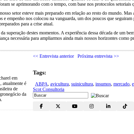
e foram se aprimorando com o tempo, com base nos protocolos setoriai
, nosso setor esteve mais preparado em relação ao resto do mundo. Mas 
entos e empenho nos colocou na vanguarda, um dos poucos que seguira
reparados para a crise atual.
l da superação destes momentos. A experiência dessa década de um bem
ança necessária para ampliarmos ainda mais nossos horizontes como pro
<< Entrevista anterior
Próxima entrevista >>
Tags:
charel em
, atualmente é
ABPA
,
avicultura
,
suinicultura
,
insumos
,
mercado
,
e
sileira de
Scot Consultoria
gronegócio da
a.