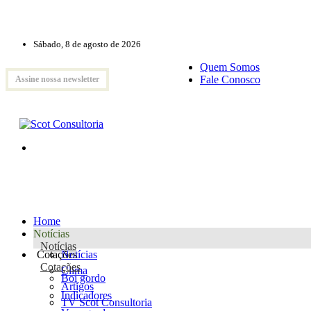
Sábado, 8 de agosto de 2026
Quem Somos
Fale Conosco
Assine nossa newsletter
Home
Notícias
Notícias
Cotações
Notícias
Cotações
Clima
Boi gordo
Artigos
Indicadores
TV Scot Consultoria