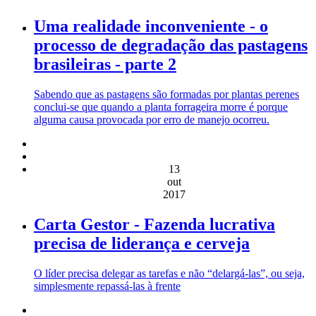
Uma realidade inconveniente - o
processo de degradação das pastagens
brasileiras - parte 2
Sabendo que as pastagens são formadas por plantas perenes
conclui-se que quando a planta forrageira morre é porque
alguma causa provocada por erro de manejo ocorreu.
13
out
2017
Carta Gestor - Fazenda lucrativa
precisa de liderança e cerveja
O líder precisa delegar as tarefas e não “delargá-las”, ou seja,
simplesmente repassá-las à frente