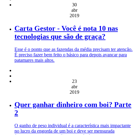
30
abr
2019
Carta Gestor - Você é nota 10 nas
tecnologias que são de graça?
Esse é o ponto que as fazendas da média precisam ter atenção.
É preciso fazer bem feito o básico para depois avançar para
patamares mais altos.
23
abr
2019
Quer ganhar dinheiro com boi? Parte
2
O ganho de peso individual é a característica mais impactante
no lucro da engorda de um boi e deve ser mensurada