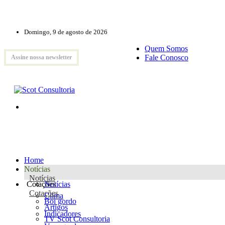
Domingo, 9 de agosto de 2026
Quem Somos
Fale Conosco
Assine nossa newsletter
Home
Notícias
Notícias
Cotações
Notícias
Cotações
Clima
Boi gordo
Artigos
Indicadores
TV Scot Consultoria