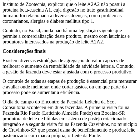
Instituto de Zootecnia, explicou que o leite A2A2 não possui a
proteína beta-caseína A1, cuja digestão no trato gastrintestinal
humano foi relacionada a diversas doenças, como problemas
coronarianos, alergias e diabete mellitus tipo 1.
Contudo, no Brasil, ainda não há uma legislação vigente que
permite a comercialização deste produto, mesmo com laticínios e
produtores interessados na produção de leite A2A2.
Considerações finais
Existem diversas estratégias de agregação de valor capazes de
melhorar o aumento da rentabilidade da atividade leiteria. Contudo,
a gestão da fazenda deve estar ajustada com o processo produtivo.
O controle de todas as etapas de produção é essencial para mensurar
e avaliar onde melhorar, onde cortar gastos, ou em que parte do
processo pode-se aumentar a eficiência.
O dia de campo do Encontro da Pecuária Leiteira da Scot
Consultoria aconteceu em duas fazendas. A primeira visita foi na
Fazenda Rio Pardo (Laticínio Almeida Prado) em Bocaína-SP,
produtora de leite de búfalas em sistema de pastejo rotacionado
integrado
e a segunda visita foi na Fazenda Cravinhos, no município
de Cravinhos-SP,
que possui usina de beneficiamento e produz leite
pasteurizado com marca própria, o Leite da Fonte.