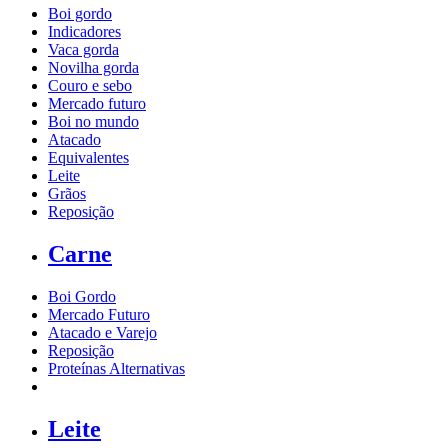
Boi gordo
Indicadores
Vaca gorda
Novilha gorda
Couro e sebo
Mercado futuro
Boi no mundo
Atacado
Equivalentes
Leite
Grãos
Reposição
Carne
Boi Gordo
Mercado Futuro
Atacado e Varejo
Reposição
Proteínas Alternativas
Leite