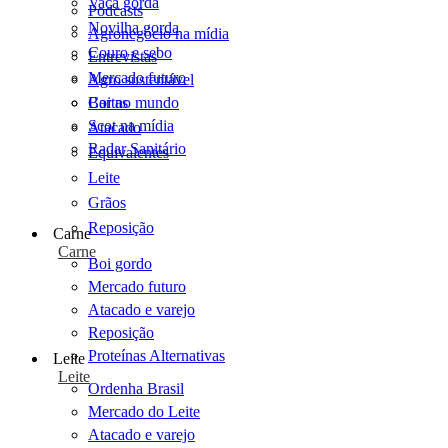
Vaca gorda
Podcasts
Novilha gorda
Agronegócio na mídia
Couro e sebo
Entrevistas
Mercado futuro
Agro sustentável
Cartas
Boi no mundo
Scot na mídia
Atacado
Radar Sanitário
Equivalentes
Leite
Grãos
Reposição
Carne
Carne
Boi gordo
Mercado futuro
Atacado e varejo
Reposição
Proteínas Alternativas
Leite
Leite
Ordenha Brasil
Mercado do Leite
Atacado e varejo