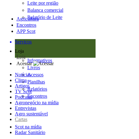
Leite por região
Balança comercial
Relatório de Leite
Agricultura
Encontros
APP Scot
Serviços
Loja
Loja
Informativos
Acessar
Livros
Notícias
Acessos
Clima
Planilhas
Artigos
Relatórios
TV Scot
Encontros
Podcasts
Agronegócio na mídia
Entrevistas
Agro sustentável
Cartas
Scot na mídia
Radar Sanitário