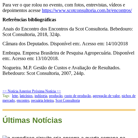
Para ver o que rolou no evento, com fotos, entrevistas, vídeos e
depoimentos acesse
https://www.scotconsultoria.com.br/encontros/
Referências bibliográficas
Anais do Encontro dos Encontros da Scot Consultoria. Bebedouro:
Scot Consultoria, 2018, 324p.
Câmara dos Deputados. Disponível em:. Acesso em: 14/10/2018
Embrapa. Empresa Brasileira de Pesquisa Agropecuária. Disponível
em:. Acesso em: 13/10/2018.
Nogueira. M.P. Gestão de Custos e Avaliação de Resultados.
Bebedouro: Scot Consultoria, 2007, 244p.
<< Notícia Anterior
Próxima Notícia >>
Tags:
leite
,
laticínios
,
indústria
,
produção
,
custo de produção
,
agregação de valor
,
nichos de
mercado
,
encontro
,
pecuária leiteira
,
Scot Consultoria
Últimas Notícias