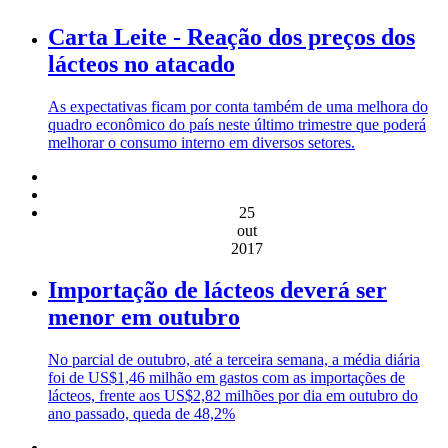
Carta Leite - Reação dos preços dos
lácteos no atacado
As expectativas ficam por conta também de uma melhora do
quadro econômico do país neste último trimestre que poderá
melhorar o consumo interno em diversos setores.
25
out
2017
Importação de lácteos deverá ser
menor em outubro
No parcial de outubro, até a terceira semana, a média diária
foi de US$1,46 milhão em gastos com as importações de
lácteos, frente aos US$2,82 milhões por dia em outubro do
ano passado, queda de 48,2%