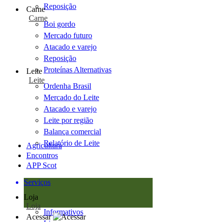
Reposição
Carne
Carne
Boi gordo
Mercado futuro
Atacado e varejo
Reposição
Proteínas Alternativas
Leite
Leite
Ordenha Brasil
Mercado do Leite
Atacado e varejo
Leite por região
Balança comercial
Relatório de Leite
Agricultura
Encontros
APP Scot
Serviços
Loja
Loja
Informativos
Acessar