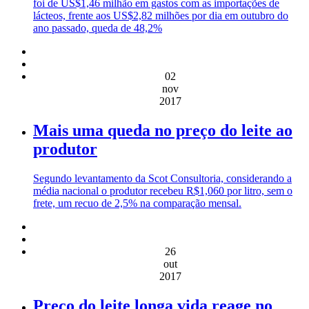
foi de US$1,46 milhão em gastos com as importações de
lácteos, frente aos US$2,82 milhões por dia em outubro do
ano passado, queda de 48,2%
02
nov
2017
Mais uma queda no preço do leite ao
produtor
Segundo levantamento da Scot Consultoria, considerando a
média nacional o produtor recebeu R$1,060 por litro, sem o
frete, um recuo de 2,5% na comparação mensal.
26
out
2017
Preço do leite longa vida reage no