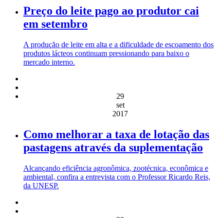
Preço do leite pago ao produtor cai
em setembro
A produção de leite em alta e a dificuldade de escoamento dos
produtos lácteos continuam pressionando para baixo o
mercado interno.
29
set
2017
Como melhorar a taxa de lotação das
pastagens através da suplementação
Alcançando eficiência agronômica, zootécnica, econômica e
ambiental, confira a entrevista com o Professor Ricardo Reis,
da UNESP.