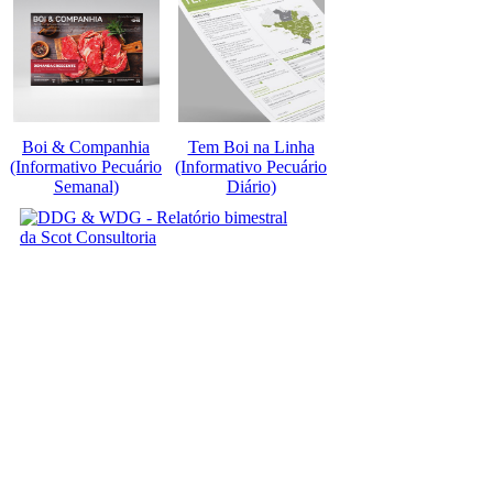
Boi & Companhia
Tem Boi na Linha
(Informativo Pecuário
(Informativo Pecuário
Semanal)
Diário)