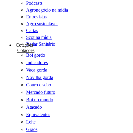
Podcasts
Agronegócio na mídia
Entrevistas
Agro sustentável
Cartas
Scot na mídia
Radar Sanitário
Cotações
Cotações
Boi gordo
Indicadores
Vaca gorda
Novilha gorda
Couro e sebo
Mercado futuro
Boi no mundo
Atacado
Equivalentes
Leite
Grãos