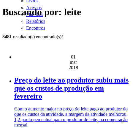
Livros
Acessos
Buscando por: leite
Planilhas
Relatórios
Encontros
3481
resultado(s) encontrado(s)!
01
mar
2018
Preço do leite ao produtor subiu mais
que os custos de produção em
fevereiro
Com o aumento maior no preço do leite pago ao produtor do
que os custos da atividade, a margem da atividade melhorou
1,2 ponto percentual para o produtor de leite, na comparação
mensal.