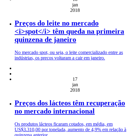
jan
2018
Preços do leite no mercado
<i>spot</i> têm queda na primeira
quinzena de janeiro
No mercado spot, ou seja, o leite comercializado entre as
indústrias, os preços voltaram a cair em janeiro.
17
jan
2018
Preços dos lácteos têm recuperação
no mercado internacional
Os produtos lácteos ficaram cotados, em média, em
US$3.310,00 por tonelada, aumento de 4,9% em relação à
quinzena anterior.