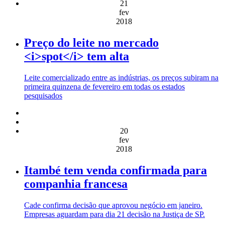
21
fev
2018
Preço do leite no mercado
<i>spot</i> tem alta
Leite comercializado entre as indústrias, os preços subiram na
primeira quinzena de fevereiro em todas os estados
pesquisados
20
fev
2018
Itambé tem venda confirmada para
companhia francesa
Cade confirma decisão que aprovou negócio em janeiro.
Empresas aguardam para dia 21 decisão na Justiça de SP.