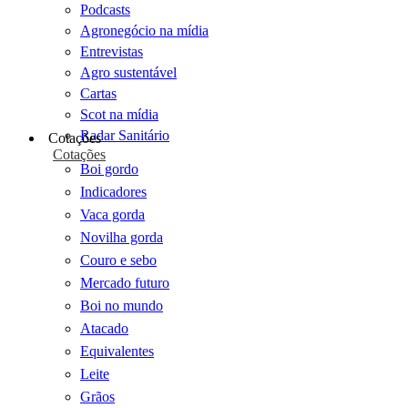
Podcasts
Agronegócio na mídia
Entrevistas
Agro sustentável
Cartas
Scot na mídia
Radar Sanitário
Cotações
Cotações
Boi gordo
Indicadores
Vaca gorda
Novilha gorda
Couro e sebo
Mercado futuro
Boi no mundo
Atacado
Equivalentes
Leite
Grãos