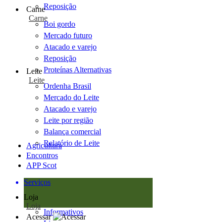
Reposição
Carne
Carne
Boi gordo
Mercado futuro
Atacado e varejo
Reposição
Proteínas Alternativas
Leite
Leite
Ordenha Brasil
Mercado do Leite
Atacado e varejo
Leite por região
Balança comercial
Relatório de Leite
Agricultura
Encontros
APP Scot
Serviços
Loja
Loja
Informativos
Acessar