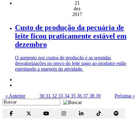
21
dez
2017
Custo de produção da pecuária de
leite ficou praticamente estável em
dezembro
O aumento nos custos de produção e as seguidas
desvalorizações no preço do leite pago ao produtor estão
estreitando a margem da atividade.
« Anterior
30
31
32
33
34
35
36
37
38
39
Próxima »