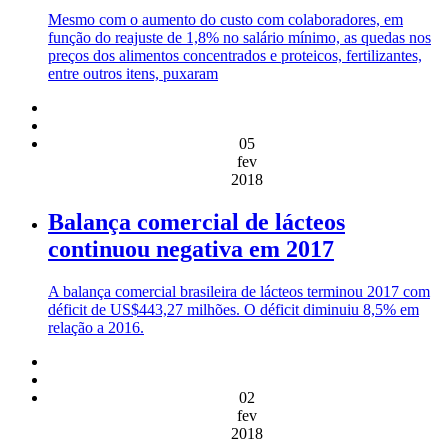
Mesmo com o aumento do custo com colaboradores, em
função do reajuste de 1,8% no salário mínimo, as quedas nos
preços dos alimentos concentrados e proteicos, fertilizantes,
entre outros itens, puxaram
05
fev
2018
Balança comercial de lácteos
continuou negativa em 2017
A balança comercial brasileira de lácteos terminou 2017 com
déficit de US$443,27 milhões. O déficit diminuiu 8,5% em
relação a 2016.
02
fev
2018