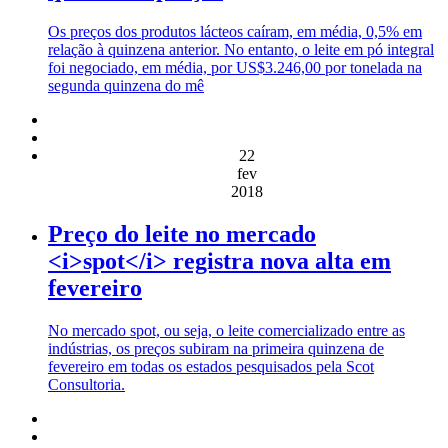
Os preços dos produtos lácteos caíram, em média, 0,5% em
relação à quinzena anterior. No entanto, o leite em pó integral
foi negociado, em média, por US$3.246,00 por tonelada na
segunda quinzena do mê
22
fev
2018
Preço do leite no mercado
<i>spot</i> registra nova alta em
fevereiro
No mercado spot, ou seja, o leite comercializado entre as
indústrias, os preços subiram na primeira quinzena de
fevereiro em todas os estados pesquisados pela Scot
Consultoria.