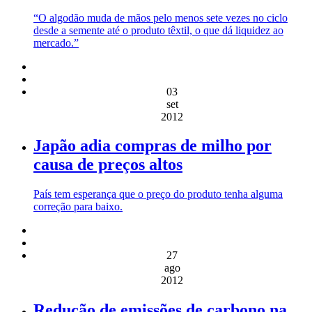
“O algodão muda de mãos pelo menos sete vezes no ciclo
desde a semente até o produto têxtil, o que dá liquidez ao
mercado.”
03
set
2012
Japão adia compras de milho por
causa de preços altos
País tem esperança que o preço do produto tenha alguma
correção para baixo.
27
ago
2012
Redução de emissões de carbono na