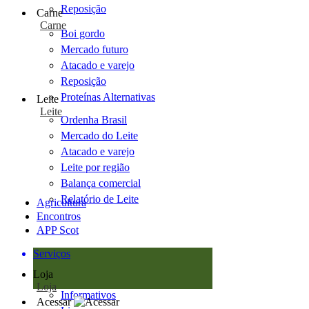
Reposição
Carne
Carne
Boi gordo
Mercado futuro
Atacado e varejo
Reposição
Proteínas Alternativas
Leite
Leite
Ordenha Brasil
Mercado do Leite
Atacado e varejo
Leite por região
Balança comercial
Relatório de Leite
Agricultura
Encontros
APP Scot
Serviços
Loja
Loja
Informativos
Acessar