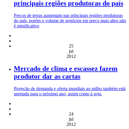
principais regiões produtoras do país
Preços de terras aumentam nas principais regiões produtoras
do país, porém o volume de negócios em preço mais altos não
é significativo
25
jul
2012
Mercado de clima e escassez fazem
produtor dar as cartas
Projeção de demanda e oferta mundiais ao milho também está
apertada para o próximo ano, assim como à soja.
24
jul
2012