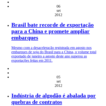
06
set
2012
Brasil bate recorde de exportação
para a China e promete ampliar
embarques
Mesmo com a desaceleração registrada em agosto nos
embarques de soja do Brasil para a China, o volume total
exportado de janeiro a agosto deste ano superou as
exportações feitas em 2011.
05
set
2012
Indústria de algodão é abalada por
quebras de contratos