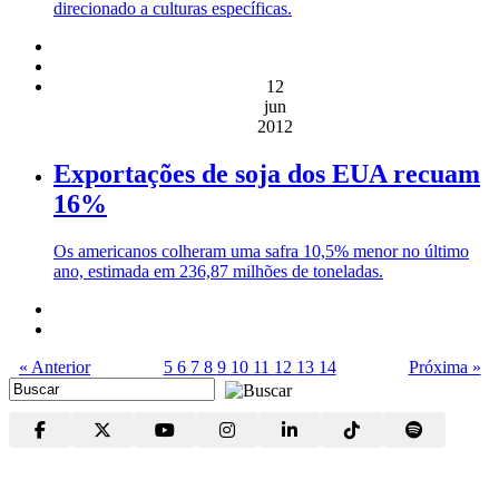
direcionado a culturas específicas.
12
jun
2012
Exportações de soja dos EUA recuam
16%
Os americanos colheram uma safra 10,5% menor no último
ano, estimada em 236,87 milhões de toneladas.
« Anterior
5
6
7
8
9
10
11
12
13
14
Próxima »