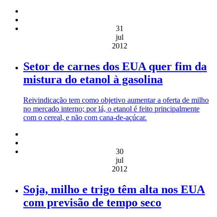
31
jul
2012
Setor de carnes dos EUA quer fim da
mistura do etanol à gasolina
Reivindicação tem como objetivo aumentar a oferta de milho
no mercado interno; por lá, o etanol é feito principalmente
com o cereal, e não com cana-de-açúcar.
30
jul
2012
Soja, milho e trigo têm alta nos EUA
com previsão de tempo seco