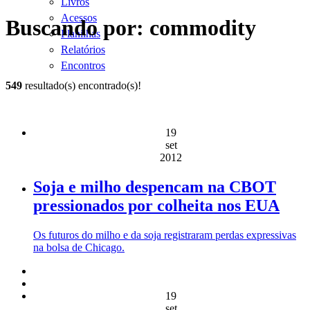
Livros
Acessos
Buscando por: commodity
Planilhas
Relatórios
Encontros
549
resultado(s) encontrado(s)!
19
set
2012
Soja e milho despencam na CBOT
pressionados por colheita nos EUA
Os futuros do milho e da soja registraram perdas expressivas
na bolsa de Chicago.
19
set