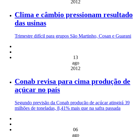
2012
Clima e câmbio pressionam resultado
das usinas
Trimestre difícil para grupos São Martinho, Cosan e Guarani
13
ago
2012
Conab revisa para cima produção de
açúcar no país
Segundo previsão da Conab produção de açúcar atingirá 39
milhões de toneladas, 8,41% mais que na safra passada
06
ago