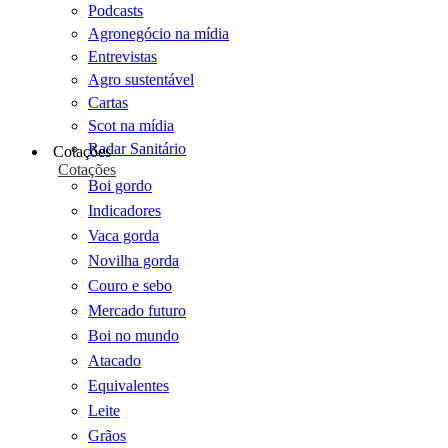
Podcasts
Agronegócio na mídia
Entrevistas
Agro sustentável
Cartas
Scot na mídia
Radar Sanitário
Cotações
Cotações
Boi gordo
Indicadores
Vaca gorda
Novilha gorda
Couro e sebo
Mercado futuro
Boi no mundo
Atacado
Equivalentes
Leite
Grãos