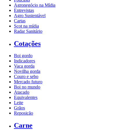
Agronegócio na Mídia
Entrevistas
Agro Sustentável
Cartas
Scot na mídia
Radar Sanitário
Cotações
Boi gordo
Indicadores
Vaca gorda
Novilha gorda
Couro e sebo
Mercado futuro
Boi no mundo
Atacado
Equivalentes
Leite
Grãos
Reposição
Carne