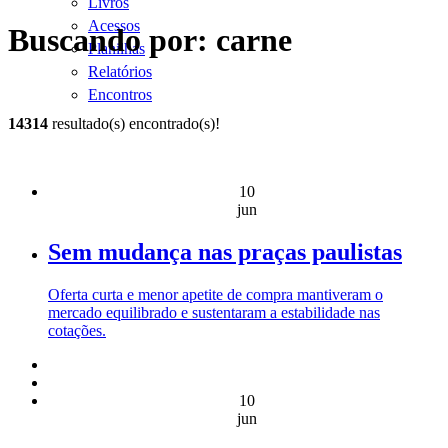
Livros
Acessos
Buscando por: carne
Planilhas
Relatórios
Encontros
14314
resultado(s) encontrado(s)!
10
jun
Sem mudança nas praças paulistas
Oferta curta e menor apetite de compra mantiveram o
mercado equilibrado e sustentaram a estabilidade nas
cotações.
10
jun