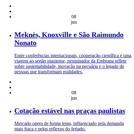
08
jun
Meknès, Knoxville e São Raimundo
Nonato
Entre conferências internacionais, cooperação científica e uma
viagem ao sertão piauiense, pesquisador da Embrapa reflete
sobre sustentabilidade, inovação na pecuária e o legado de
pessoas que transformam realidades.
08
jun
Cotação estável nas praças paulistas
Mercado opera de forma lenta, influenciado pela demanda
mais fraca e pelos reflexos do feriado.