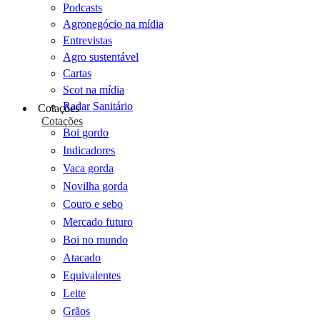
Podcasts
Agronegócio na mídia
Entrevistas
Agro sustentável
Cartas
Scot na mídia
Radar Sanitário
Cotações
Cotações
Boi gordo
Indicadores
Vaca gorda
Novilha gorda
Couro e sebo
Mercado futuro
Boi no mundo
Atacado
Equivalentes
Leite
Grãos