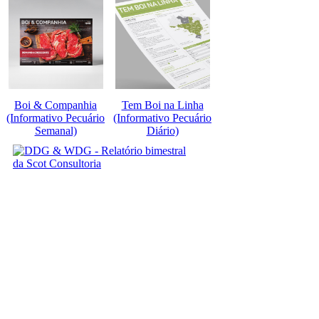
Boi & Companhia
Tem Boi na Linha
(Informativo Pecuário
(Informativo Pecuário
Semanal)
Diário)