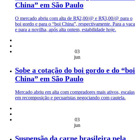
China” em São Paulo
O mercado abriu com alta de R$2,00/@ e R$3,00/@ para o
boi gordo e para o “boi China”, respectivamente. Para a vaca
e para a novilha, após alta ontem, estabilidade hoje.
03
jun
Sobe a cotação do boi gordo e do “boi
China” em São Paulo
Mercado abriu em alta com compradores mais ativos, escalas
em recomposição e pecuaristas negociando com cautela.
03
jun
Suspensão da carne brasileira pela