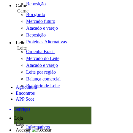
Reposição
Carne
Carne
Boi gordo
Mercado futuro
Atacado e varejo
Reposição
Proteínas Alternativas
Leite
Leite
Ordenha Brasil
Mercado do Leite
Atacado e varejo
Leite por região
Balança comercial
Relatório de Leite
Agricultura
Encontros
APP Scot
Serviços
Loja
Loja
Informativos
Acessar