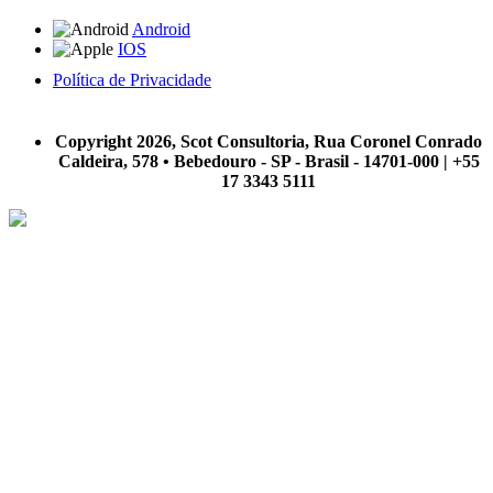
Android
IOS
Política de Privacidade
A Scot Consultoria não se responsabiliza por negócios realizados a partir das informações contidas em
nosso site.
Copyright 2026, Scot Consultoria, Rua Coronel Conrado
Caldeira, 578 • Bebedouro - SP - Brasil - 14701-000 | +55
17 3343 5111