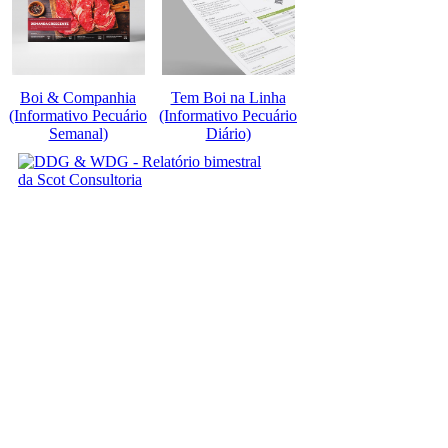
Boi & Companhia
Tem Boi na Linha
(Informativo Pecuário
(Informativo Pecuário
Semanal)
Diário)