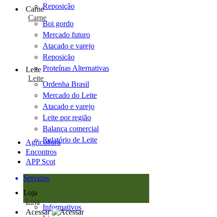
Reposição
Carne
Carne
Boi gordo
Mercado futuro
Atacado e varejo
Reposição
Proteínas Alternativas
Leite
Leite
Ordenha Brasil
Mercado do Leite
Atacado e varejo
Leite por região
Balança comercial
Relatório de Leite
Agricultura
Encontros
APP Scot
Serviços
Loja
Loja
Informativos
Acessar