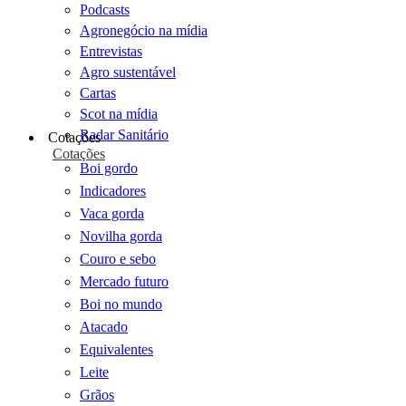
Podcasts
Agronegócio na mídia
Entrevistas
Agro sustentável
Cartas
Scot na mídia
Radar Sanitário
Cotações
Cotações
Boi gordo
Indicadores
Vaca gorda
Novilha gorda
Couro e sebo
Mercado futuro
Boi no mundo
Atacado
Equivalentes
Leite
Grãos