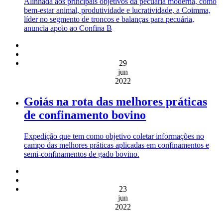
Alinhada aos principais objetivos da pecuária moderna, como
bem-estar animal, produtividade e lucratividade, a Coimma,
líder no segmento de troncos e balanças para pecuária,
anuncia apoio ao Confina B
29
jun
2022
Goiás na rota das melhores práticas
de confinamento bovino
Expedição que tem como objetivo coletar informações no
campo das melhores práticas aplicadas em confinamentos e
semi-confinamentos de gado bovino.
23
jun
2022