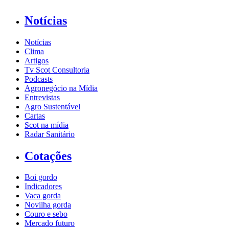
Notícias
Notícias
Clima
Artigos
Tv Scot Consultoria
Podcasts
Agronegócio na Mídia
Entrevistas
Agro Sustentável
Cartas
Scot na mídia
Radar Sanitário
Cotações
Boi gordo
Indicadores
Vaca gorda
Novilha gorda
Couro e sebo
Mercado futuro