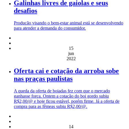
Galinhas livres de gaiolas e seus
desafios
Produção visando o bem-estar animal está se desenvolvendo
para atender a demanda do consumidor.
15
jun
2022
Oferta cai e cotação da arroba sobe
nas praças paulistas
A queda da oferta de boiadas fez com que o mercado
ganhasse força. Ontem a cotação do boi gordo subiu
R$2,00/@ e hoje ficou estável, porém firme. Já a oferta de
compra para as fêmeas subiu R$2,00/@.
14