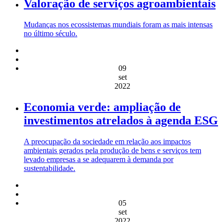
Valoração de serviços agroambientais
Mudanças nos ecossistemas mundiais foram as mais intensas
no último século.
09
set
2022
Economia verde: ampliação de
investimentos atrelados à agenda ESG
A preocupação da sociedade em relação aos impactos
ambientais gerados pela produção de bens e serviços tem
levado empresas a se adequarem à demanda por
sustentabilidade.
05
set
2022