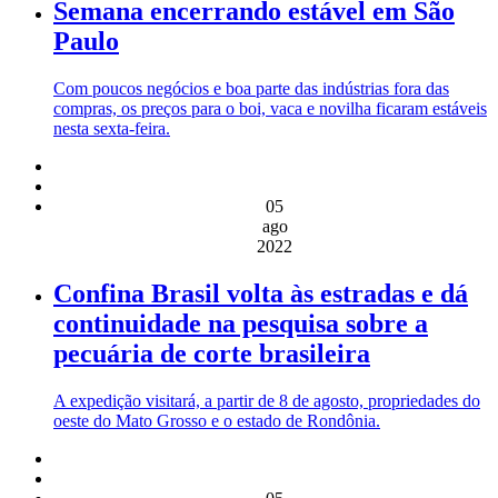
Semana encerrando estável em São
Paulo
Com poucos negócios e boa parte das indústrias fora das
compras, os preços para o boi, vaca e novilha ficaram estáveis
nesta sexta-feira.
05
ago
2022
Confina Brasil volta às estradas e dá
continuidade na pesquisa sobre a
pecuária de corte brasileira
A expedição visitará, a partir de 8 de agosto, propriedades do
oeste do Mato Grosso e o estado de Rondônia.