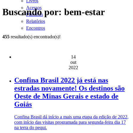
Livros
Acessos
Buscando por: bem-estar
Planilhas
Relatórios
Encontros
455
resultado(s) encontrado(s)!
14
out
2022
Confina Brasil 2022 já está nas
estradas novamente! Os destinos são
Oeste de Minas Gerais e estado de
Goiás
Confina Brasil dá início a mais uma etapa da edição de 2022,
com início das visitas programada para segunda-feira dia 17
na terra do pequi.