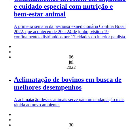
e cuidado especial com nutrição e
bem-estar animal
A primeira semana da pesquisa-expedicionária Confina Brasil
2022, que aconteceu de 20 a 24 de junho, visitou 19
confinamentos distribuídos por 17 cidades do interior paulista.
06
jul
2022
Aclimatação de bovinos em busca de
melhores desempenhos
A aclimatação desses animais serve para uma adaptação mais
rápida ao novo ambiente.
30