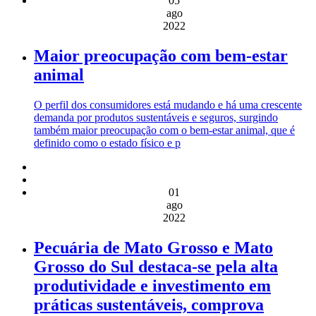
05
ago
2022
Maior preocupação com bem-estar
animal
O perfil dos consumidores está mudando e há uma crescente
demanda por produtos sustentáveis e seguros, surgindo
também maior preocupação com o bem-estar animal, que é
definido como o estado físico e p
01
ago
2022
Pecuária de Mato Grosso e Mato
Grosso do Sul destaca-se pela alta
produtividade e investimento em
práticas sustentáveis, comprova