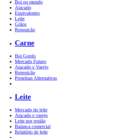
Boi no mundo
Atacado
Equivalentes
Leite
Grãos
Reposição
Carne
Boi Gordo
Mercado Futuro
Atacado e Varejo
Reposição
Proteínas Alternativas
Leite
Mercado do leite
Atacado e varejo
Leite por região
Balança comercial
Relatório de leite