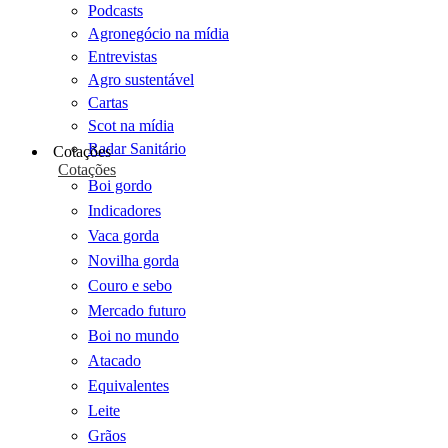
Podcasts
Agronegócio na mídia
Entrevistas
Agro sustentável
Cartas
Scot na mídia
Radar Sanitário
Cotações
Cotações
Boi gordo
Indicadores
Vaca gorda
Novilha gorda
Couro e sebo
Mercado futuro
Boi no mundo
Atacado
Equivalentes
Leite
Grãos