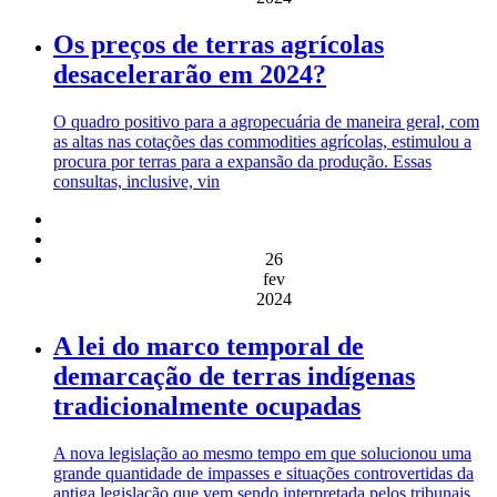
Os preços de terras agrícolas
desacelerarão em 2024?
O quadro positivo para a agropecuária de maneira geral, com
as altas nas cotações das commodities agrícolas, estimulou a
procura por terras para a expansão da produção. Essas
consultas, inclusive, vin
26
fev
2024
A lei do marco temporal de
demarcação de terras indígenas
tradicionalmente ocupadas
A nova legislação ao mesmo tempo em que solucionou uma
grande quantidade de impasses e situações controvertidas da
antiga legislação que vem sendo interpretada pelos tribunais,