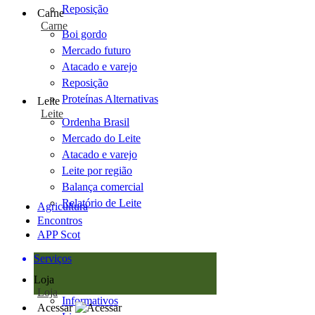
Reposição
Carne
Carne
Boi gordo
Mercado futuro
Atacado e varejo
Reposição
Proteínas Alternativas
Leite
Leite
Ordenha Brasil
Mercado do Leite
Atacado e varejo
Leite por região
Balança comercial
Relatório de Leite
Agricultura
Encontros
APP Scot
Serviços
Loja
Loja
Informativos
Acessar