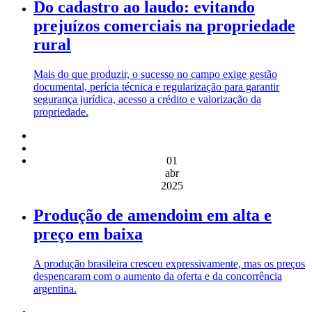
Do cadastro ao laudo: evitando
prejuízos comerciais na propriedade
rural
Mais do que produzir, o sucesso no campo exige gestão
documental, perícia técnica e regularização para garantir
segurança jurídica, acesso a crédito e valorização da
propriedade.
01
abr
2025
Produção de amendoim em alta e
preço em baixa
A produção brasileira cresceu expressivamente, mas os preços
despencaram com o aumento da oferta e da concorrência
argentina.