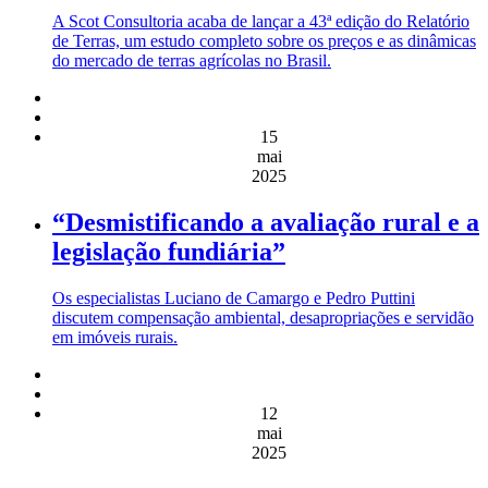
A Scot Consultoria acaba de lançar a 43ª edição do Relatório
de Terras, um estudo completo sobre os preços e as dinâmicas
do mercado de terras agrícolas no Brasil.
15
mai
2025
“Desmistificando a avaliação rural e a
legislação fundiária”
Os especialistas Luciano de Camargo e Pedro Puttini
discutem compensação ambiental, desapropriações e servidão
em imóveis rurais.
12
mai
2025