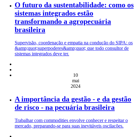
O futuro da sustentabilidade: como os
sistemas integrados estão
transformando a agropecuária
brasileira
Supervisão, coordenação e empatia na condução do SIPA: os
&amp;quot;superpoderes&amp;quot; que todo consultor de
sistemas integrados deve ter.
10
mai
2024
A importância da gestão - e da gestão
de risco - na pecuária brasileira
Trabalhar com commodities envolve conhecer e respeitar o
mercado, preparando-se para suas inevitáveis oscilações.