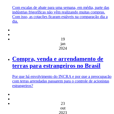
Com escalas de abate para uma semana, em média, parte das
indústrias frigoríficas não vêm realizando muitas compras.
Com isso, as cotações ficaram estáveis na comparação dia a
dia.
19
jan
2024
Compra, venda e arrendamento de
terras para estrangeiros no Brasil
Por que há envolvimento do INCRA e por que a preocupação
com terras arrendadas passarem para o controle de acionistas
estrangeiros?
23
out
2023