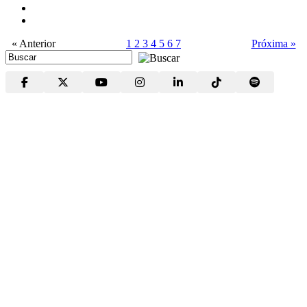
« Anterior
1
2
3
4
5
6
7
Próxima »