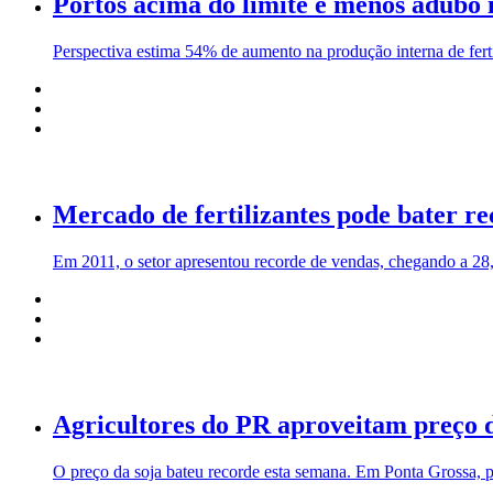
Portos acima do limite e menos adubo
Perspectiva estima 54% de aumento na produção interna de ferti
Mercado de fertilizantes pode bater r
Em 2011, o setor apresentou recorde de vendas, chegando a 28,
Agricultores do PR aproveitam preço d
O preço da soja bateu recorde esta semana. Em Ponta Grossa, 