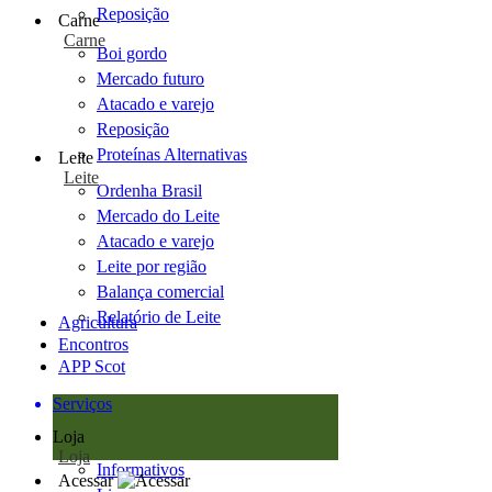
Reposição
Carne
Carne
Boi gordo
Mercado futuro
Atacado e varejo
Reposição
Proteínas Alternativas
Leite
Leite
Ordenha Brasil
Mercado do Leite
Atacado e varejo
Leite por região
Balança comercial
Relatório de Leite
Agricultura
Encontros
APP Scot
Serviços
Loja
Loja
Informativos
Acessar