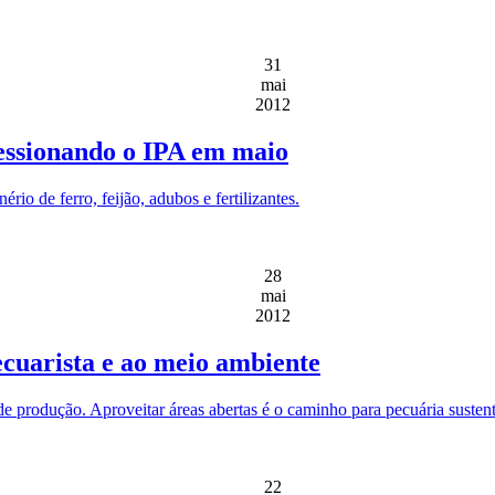
31
mai
2012
ressionando o IPA em maio
io de ferro, feijão, adubos e fertilizantes.
28
mai
2012
ecuarista e ao meio ambiente
de produção. Aproveitar áreas abertas é o caminho para pecuária susten
22