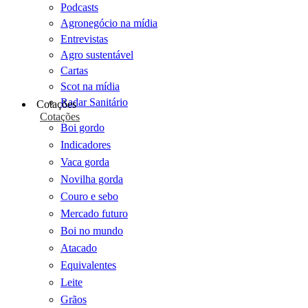
Podcasts
Agronegócio na mídia
Entrevistas
Agro sustentável
Cartas
Scot na mídia
Radar Sanitário
Cotações
Cotações
Boi gordo
Indicadores
Vaca gorda
Novilha gorda
Couro e sebo
Mercado futuro
Boi no mundo
Atacado
Equivalentes
Leite
Grãos