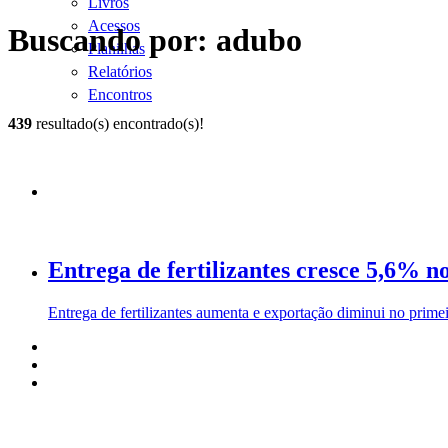
Livros
Acessos
Buscando por: adubo
Planilhas
Relatórios
Encontros
439
resultado(s) encontrado(s)!
Entrega de fertilizantes cresce 5,6% n
Entrega de fertilizantes aumenta e exportação diminui no prime