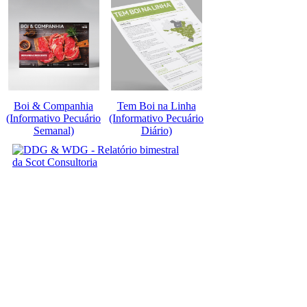
Boi & Companhia
Tem Boi na Linha
(Informativo Pecuário
(Informativo Pecuário
Semanal)
Diário)