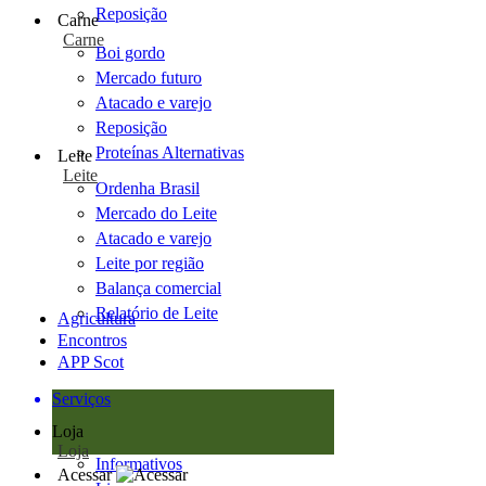
Reposição
Carne
Carne
Boi gordo
Mercado futuro
Atacado e varejo
Reposição
Proteínas Alternativas
Leite
Leite
Ordenha Brasil
Mercado do Leite
Atacado e varejo
Leite por região
Balança comercial
Relatório de Leite
Agricultura
Encontros
APP Scot
Serviços
Loja
Loja
Informativos
Acessar