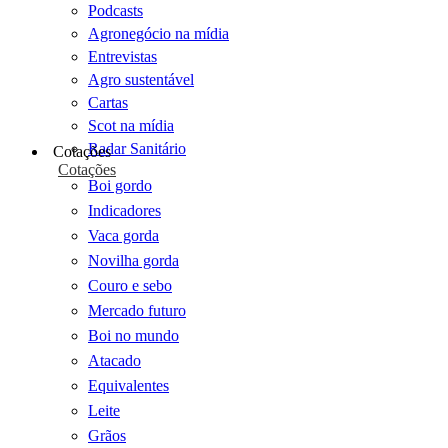
Podcasts
Agronegócio na mídia
Entrevistas
Agro sustentável
Cartas
Scot na mídia
Radar Sanitário
Cotações
Cotações
Boi gordo
Indicadores
Vaca gorda
Novilha gorda
Couro e sebo
Mercado futuro
Boi no mundo
Atacado
Equivalentes
Leite
Grãos