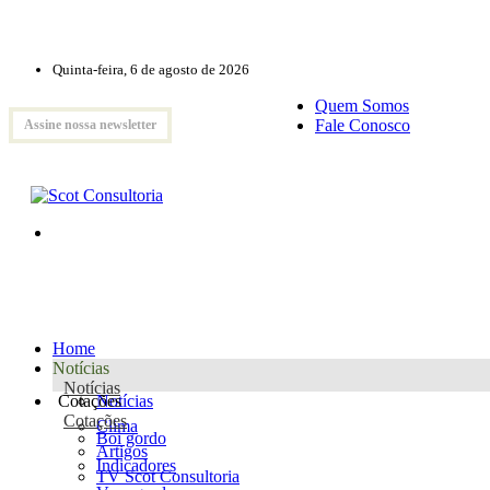
Quinta-feira, 6 de agosto de 2026
Quem Somos
Fale Conosco
Assine nossa newsletter
Home
Notícias
Notícias
Cotações
Notícias
Cotações
Clima
Boi gordo
Artigos
Indicadores
TV Scot Consultoria