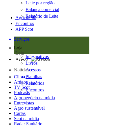
Leite por região
Balança comercial
Relatório de Leite
Agricultura
Encontros
APP Scot
Serviços
Loja
Loja
Informativos
Acessar
Livros
Notícias
Acessos
Planilhas
Clima
Artigos
Relatórios
TV Scot
Encontros
Podcasts
Agronegócio na mídia
Entrevistas
Agro sustentável
Cartas
Scot na mídia
Radar Sanitário