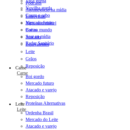
Vaca gorda
Podcasts
Novilha gorda
Agronegócio na mídia
Couro e sebo
Entrevistas
Mercado futuro
Agro sustentável
Cartas
Boi no mundo
Scot na mídia
Atacado
Radar Sanitário
Equivalentes
Leite
Grãos
Reposição
Carne
Carne
Boi gordo
Mercado futuro
Atacado e varejo
Reposição
Proteínas Alternativas
Leite
Leite
Ordenha Brasil
Mercado do Leite
Atacado e varejo