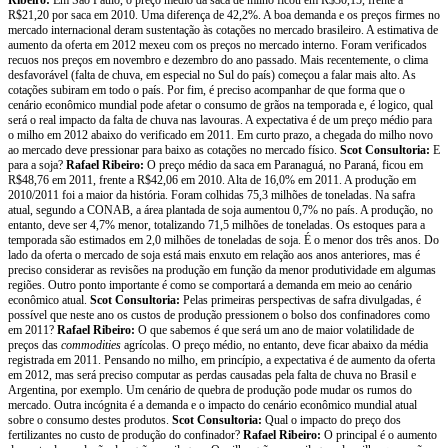
R$21,20 por saca em 2010. Uma diferença de 42,2%. A boa demanda e os preços firmes no
mercado internacional deram sustentação às cotações no mercado brasileiro. A estimativa de
aumento da oferta em 2012 mexeu com os preços no mercado interno. Foram verificados
recuos nos preços em novembro e dezembro do ano passado. Mais recentemente, o clima
desfavorável (falta de chuva, em especial no Sul do país) começou a falar mais alto. As
cotações subiram em todo o país. Por fim, é preciso acompanhar de que forma que o
cenário econômico mundial pode afetar o consumo de grãos na temporada e, é logico, qual
será o real impacto da falta de chuva nas lavouras. A expectativa é de um preço médio para
o milho em 2012 abaixo do verificado em 2011. Em curto prazo, a chegada do milho novo
ao mercado deve pressionar para baixo as cotações no mercado físico.
Scot Consultoria:
E
para a soja?
Rafael Ribeiro:
O preço médio da saca em Paranaguá, no Paraná, ficou em
R$48,76 em 2011, frente a R$42,06 em 2010. Alta de 16,0% em 2011. A produção em
2010/2011 foi a maior da história. Foram colhidas 75,3 milhões de toneladas. Na safra
atual, segundo a CONAB, a área plantada de soja aumentou 0,7% no país. A produção, no
entanto, deve ser 4,7% menor, totalizando 71,5 milhões de toneladas. Os estoques para a
temporada são estimados em 2,0 milhões de toneladas de soja. É o menor dos três anos. Do
lado da oferta o mercado de soja está mais enxuto em relação aos anos anteriores, mas é
preciso considerar as revisões na produção em função da menor produtividade em algumas
regiões. Outro ponto importante é como se comportará a demanda em meio ao cenário
econômico atual.
Scot Consultoria:
Pelas primeiras perspectivas de safra divulgadas, é
possível que neste ano os custos de produção pressionem o bolso dos confinadores como
em 2011?
Rafael Ribeiro:
O que sabemos é que será um ano de maior volatilidade de
preços das
commodities
agrícolas. O preço médio, no entanto, deve ficar abaixo da média
registrada em 2011. Pensando no milho, em princípio, a expectativa é de aumento da oferta
em 2012, mas será preciso computar as perdas causadas pela falta de chuva no Brasil e
Argentina, por exemplo. Um cenário de quebra de produção pode mudar os rumos do
mercado. Outra incógnita é a demanda e o impacto do cenário econômico mundial atual
sobre o consumo destes produtos.
Scot Consultoria:
Qual o impacto do preço dos
fertilizantes no custo de produção do confinador?
Rafael Ribeiro:
O principal é o aumento