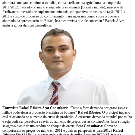
abordará contexto econômico mundial, clima e reflexos na agricultura na temporada
2011/2012, mercado do milho e soja: oferta e demanda (Brasil e mundo), mercado de
fertilizantes, mercado de suplementos minerais, comparativo de custos de ração 2012 x
2011 e custo de produção do confinamento. Para saber um pouco sobre o que será
abordado na apresentação do Rafael, leia a entrevista que ele concedeu à Pamela Alves,
analista júnior da Scot Consultoria.
Entrevista Rafael Ribeiro
Scot Consultoria:
Como a forte demanda por grãos (soja e
milho) pode afetar a produção brasileira de bovinos?
Rafael Ribeiro:
O principal impacto
está relacionado ao aumento do custo de produção. A crescente demanda mundial por milho
e soja pode ser percebida através do aumento de preços destas
commodities
. Esta situação
se agrava diante de um cenário de choque de oferta.
Scot Consultoria:
Como se
comportaram os preços do milho em 2011 e quais as perspectivas para 2012?
Rafael
Ribeiro:
Em São Paulo, o preço médio da saca de milho ficou em R$30,15, frente a