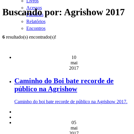
Livros
Acessos
Buscando por: Agrishow 2017
Planilhas
Relatórios
Encontros
6
resultado(s) encontrado(s)!
10
mai
2017
Caminho do Boi bate recorde de
público na Agrishow
Caminho do boi bate recorde de público na Agrishow 2017.
05
mai
2017