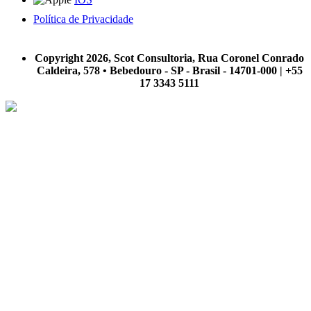
Política de Privacidade
A Scot Consultoria não se responsabiliza por negócios realizados a partir das informações contidas em
nosso site.
Copyright 2026, Scot Consultoria, Rua Coronel Conrado
Caldeira, 578 • Bebedouro - SP - Brasil - 14701-000 | +55
17 3343 5111