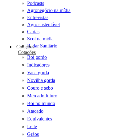
Podcasts
Agronegócio na mídia
Entrevistas
Agro sustentável
Cartas
Scot na mídia
Radar Sanitário
Cotações
Cotações
Boi gordo
Indicadores
Vaca gorda
Novilha gorda
Couro e sebo
Mercado futuro
Boi no mundo
Atacado
Equivalentes
Leite
Grãos