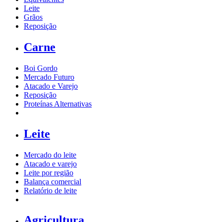
Leite
Grãos
Reposição
Carne
Boi Gordo
Mercado Futuro
Atacado e Varejo
Reposição
Proteínas Alternativas
Leite
Mercado do leite
Atacado e varejo
Leite por região
Balança comercial
Relatório de leite
Agricultura