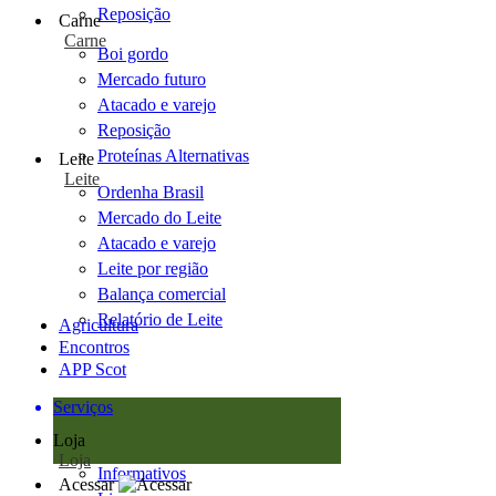
Reposição
Carne
Carne
Boi gordo
Mercado futuro
Atacado e varejo
Reposição
Proteínas Alternativas
Leite
Leite
Ordenha Brasil
Mercado do Leite
Atacado e varejo
Leite por região
Balança comercial
Relatório de Leite
Agricultura
Encontros
APP Scot
Serviços
Loja
Loja
Informativos
Acessar